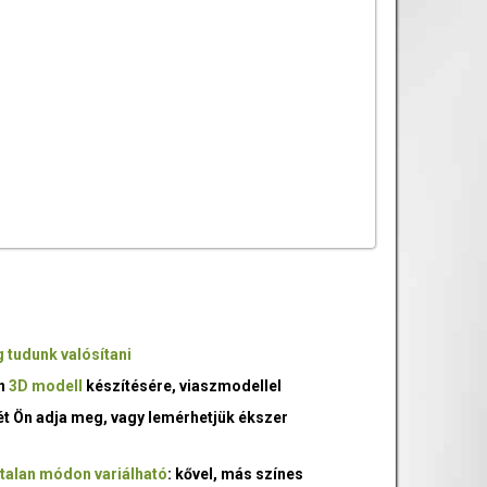
 tudunk valósítani
an
3D modell
készítésére, viaszmodellel
ét Ön adja meg, vagy lemérhetjük ékszer
talan módon variálható
: kővel, más színes