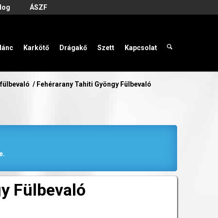
log
ÁSZF
lánc
Karkötő
Drágakő
Szett
Kapcsolat
fülbevaló
/
Fehérarany Tahiti Gyöngy Fülbevaló
e.
y Fülbevaló