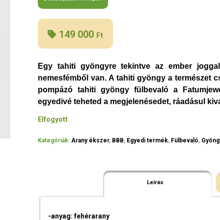
149 000
Ft
Egy tahiti gyöngyre tekintve az ember jogga
nemesfémből van. A tahiti gyöngy a természet c
pompázó tahiti gyöngy fülbevaló a Fatumjewe
egyedivé teheted a megjelenésedet, ráadásul kivá
Elfogyott
Kategóriák:
Arany ékszer
,
BBB
,
Egyedi termék
,
Fülbevaló
,
Gyöng
Leírás
-anyag: fehérarany