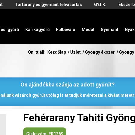
at
Törtarany és gyémánt felvásárlás
GY.I.K.
Ékszerb
zési gyűrű
Karikagyűrű
Fülbevaló
Medál
Gyémánt
Nyak
Ön itt áll:
Kezdőlap
/
Üzlet
/
Gyöngy ékszer
/
Gyöngy 
Ön ajándékba szánja az adott gyűrűt?
 nálunk vásárolt gyűrűt utólag is át tudjuk méretezni a kívánt méretr
Fehérarany Tahiti Gyöng
Cikkszám:
FR1269