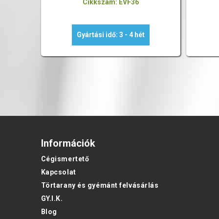
Cikkszám: EVF36
Gyártási idő: 3 - 4 hét
Információk
Cégismertető
Kapcsolat
Törtarany és gyémánt felvásárlás
GY.I.K.
Blog