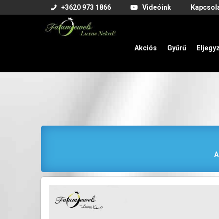
+3620 973 1866
Videóink
Kapcsol
Akciós
Gyűrű
Eljegy
A