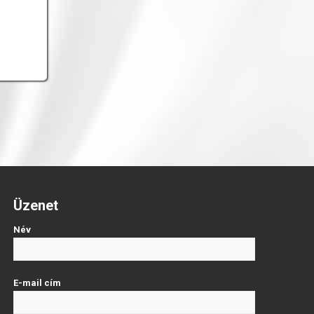
Üzenet
Név
E-mail cím