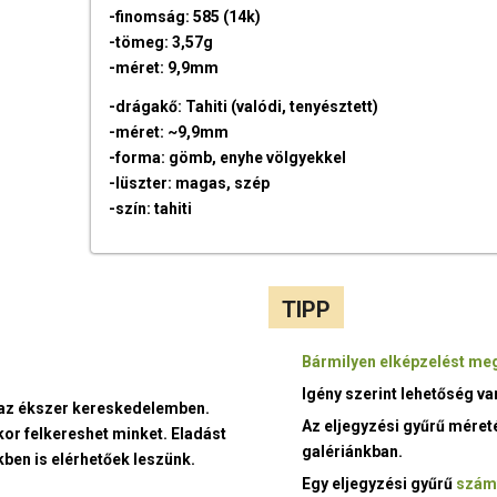
-finomság: 585 (14k)
-tömeg: 3,57g
-méret: 9,9mm
-drágakő: Tahiti (valódi, tenyésztett)
-méret: ~9,9mm
-forma: gömb, enyhe völgyekkel
-lüszter: magas, szép
-szín: tahiti
TIPP
Bármilyen elképzelést meg
Igény szerint lehetőség v
t az ékszer kereskedelemben.
Az eljegyzési gyűrű méret
kor felkereshet minket. Eladást
galériánkban.
ben is elérhetőek leszünk.
Egy eljegyzési gyűrű
szám