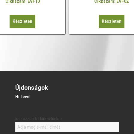
Cikkszám: EVF10
Cikkszám: EVF02
Készleten
Készleten
Újdonságok
Hírlevél
Iratkozzon fel hírlevelünkre: