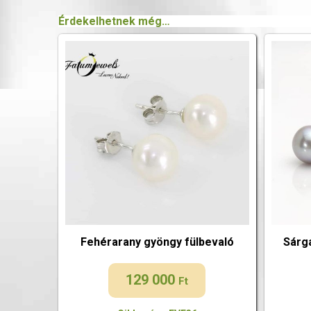
Érdekelhetnek még…
Fehérarany gyöngy fülbevaló
Sárg
129 000
Ft