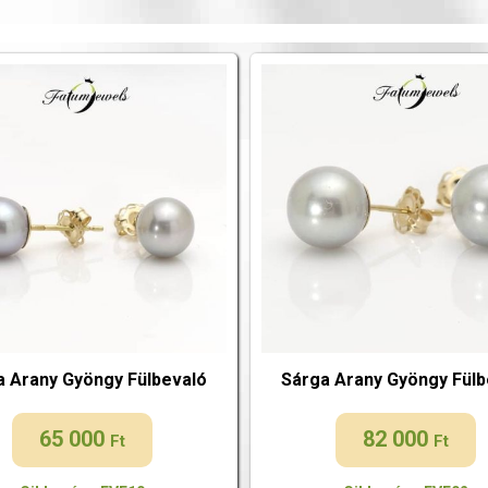
a Arany Gyöngy Fülbevaló
Sárga Arany Gyöngy Fülb
65 000
82 000
Ft
Ft