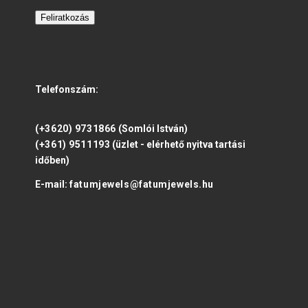
Feliratkozás
Telefonszám:
(+3620) 9731866
(Somlói István)
(+361) 9511193
(üzlet - elérhető nyitva tartási
időben)
E-mail:
fatumjewels@fatumjewels.hu