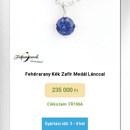
Fehérarany Kék Zafír Medál Lánccal
235 000
Ft
Cikkszám: FR1066
Gyártási idő: 3 - 4 hét