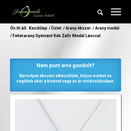
Ön itt áll:
Kezdőlap
/
Üzlet
/
Arany ékszer
/
Arany medál
/
Fehérarany Gyémánt Kék Zafír Medál Lánccal
Nem pont erre gondolt?
Bármilyen ékszert elkészítünk, hívjon minket és
segítünk akár a kinézet vagy az ár módosításában.