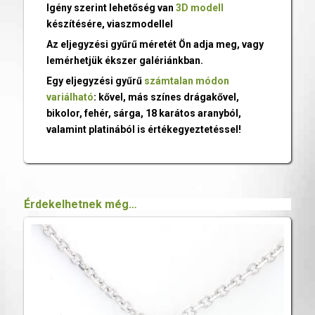
Igény szerint lehetőség van
3D modell
készítésére, viaszmodellel
Az eljegyzési gyűrű méretét Ön adja meg, vagy
lemérhetjük ékszer galériánkban.
Egy eljegyzési gyűrű
számtalan módon
variálható
: kővel, más színes drágakővel,
bikolor, fehér, sárga, 18 karátos aranyból,
valamint platinából is értékegyeztetéssel!
Érdekelhetnek még…