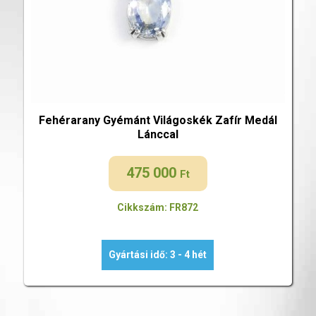
Fehérarany Gyémánt Világoskék Zafír Medál
Lánccal
475 000
Ft
Cikkszám: FR872
Gyártási idő: 3 - 4 hét