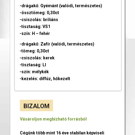
-drágakő: Gyémánt (valódi, természetes)
-össztömeg: 0,30ct
-csiszolás: briliáns
-tisztaság: VS1
-szín: H – fehér
-drágakő: Zafír (valódi, természetes)
-tömeg: 0,30ct
-csiszolás: kerek
-tisztaság: LI
-szín: mélykék
-kezelés: diffúz, hőkezelt
BIZALOM
Vásároljon megbízható forrásból
Cégünk több mint 16 éve stabilan képviseli