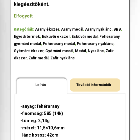
kiegészítőként.
Elfogyott
Kategóriák:
Arany ékszer
,
Arany medál
,
Arany nyaklánc
,
BBB
,
Egyedi termék
,
Esküvői ékszer
,
Esküvői medál
,
Fehérarany
gyémánt medál
,
Fehérarany medál
,
Fehérarany nyaklánc
,
Gyémánt ékszer
,
Gyémánt medál
,
Medál
,
Nyaklánc
,
Zafír
ékszer
,
Zafír medál
,
Zafír nyaklánc
Leírás
További információk
-anyag: fehérarany
-finomság: 585 (14k)
-tömeg: 2,14g
-méret: 11,5×10,6mm
-lánc hossz: 42cm