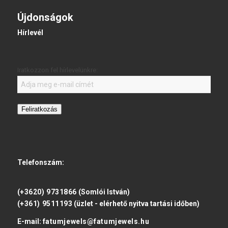
Újdonságok
Hírlevél
Iratkozzon fel hírlevelünkre:
Feliratkozás
Telefonszám:
(+3620) 9731866
(Somlói István)
(+361) 9511193
(üzlet - elérhető nyitva tartási időben)
E-mail:
fatumjewels@fatumjewels.hu