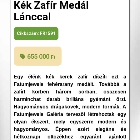
Kék Zafír Medál
Lánccal
Cikkszám:
FR1591
655 000
Ft
Egy élénk kék kerek zafír díszíti ezt a
Fatumjewels fehérarany medált. Továbbá a
zafírt körben három sorban, összesen
harminchat darab briliáns gyémánt őrzi.
Hagyományos drágakövek, modern formák. A
Fatumjewels Galéria tervezői létrehoztak egy
olyan ékszert, mely egyszerre modern és
hagyományos. Éppen ezért elegáns és
hétköznapi öltözékhez egyaránt ajánlott