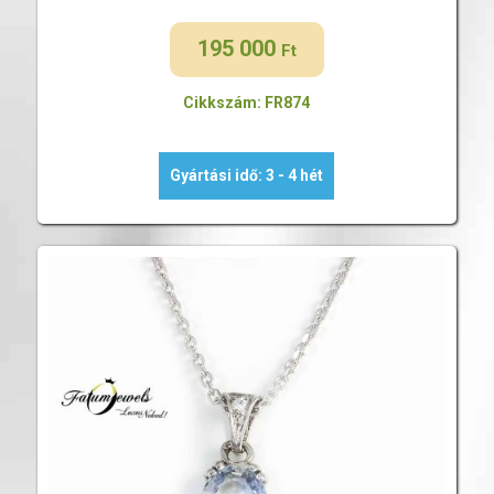
195 000
Ft
Cikkszám: FR874
Gyártási idő: 3 - 4 hét