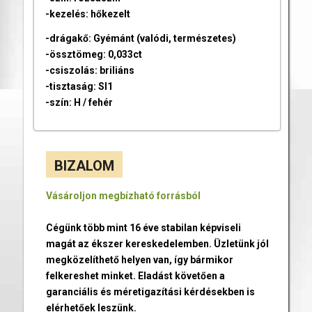
-kezelés: hőkezelt
-drágakő: Gyémánt (valódi, természetes)
-össztömeg: 0,033ct
-csiszolás: briliáns
-tisztaság: SI1
-szín: H / fehér
BIZALOM
Vásároljon megbízható forrásból
Cégünk több mint 16 éve stabilan képviseli
magát az ékszer kereskedelemben. Üzletünk jól
megközelíthető helyen van, így bármikor
felkereshet minket. Eladást követően a
garanciális és méretigazítási kérdésekben is
elérhetőek leszünk.