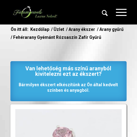
Ön itt áll:
Kezdőlap
/
Üzlet
/
Arany ékszer
/
Arany gyűrű
/
Fehérarany Gyémánt Rózsaszín Zafír Gyűrű
Van lehetőség más színű aranyból
kivitelezni ezt az ékszert?
Bármilyen ékszert elkészítünk az Ön által kedvelt
színben és anyagból.