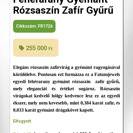
Rózsaszín Zafír Gyűrű
Cikkszám:
FR1726
255 000
Ft
Elegáns rózsaszín zafírvirág a gyémánt ragyogásával
körülölelve. Pontosan ezt formázza ez a Fatumjewels
egyedi fehérarany gyémánt rózsaszín zafír gyűrű,
mely eleganciát és értéket sugároz. Rózsaszín
virágokat kedvelő hölgy kedvence lesz ez az egyedi
ékszer, mely nem kevesebb, mint 0,384 karát zafír, és
0,033 karát gyémánt drágakövet kapott.
Elfogyott