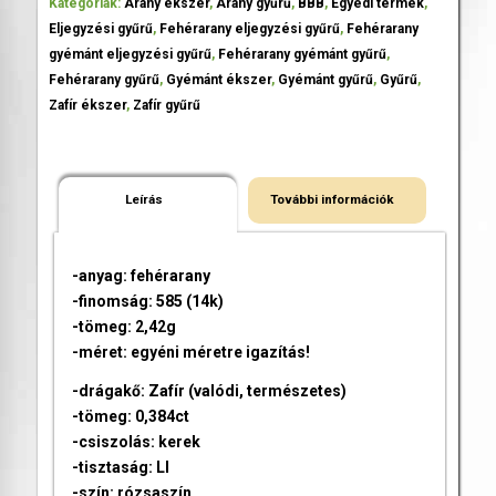
Kategóriák:
Arany ékszer
,
Arany gyűrű
,
BBB
,
Egyedi termék
,
Eljegyzési gyűrű
,
Fehérarany eljegyzési gyűrű
,
Fehérarany
gyémánt eljegyzési gyűrű
,
Fehérarany gyémánt gyűrű
,
Fehérarany gyűrű
,
Gyémánt ékszer
,
Gyémánt gyűrű
,
Gyűrű
,
Zafír ékszer
,
Zafír gyűrű
Leírás
További információk
-anyag: fehérarany
-finomság: 585 (14k)
-tömeg: 2,42g
-méret: egyéni méretre igazítás!
-drágakő: Zafír (valódi, természetes)
-tömeg: 0,384ct
-csiszolás: kerek
-tisztaság: LI
-szín: rózsaszín