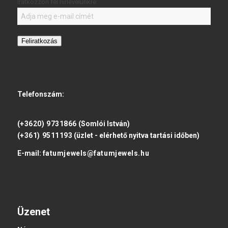
Iratkozzon fel hírlevelünkre:
Feliratkozás
Telefonszám:
(+3620) 9731866
(Somlói István)
(+361) 9511193
(üzlet - elérhető nyitva tartási időben)
E-mail:
fatumjewels@fatumjewels.hu
Üzenet