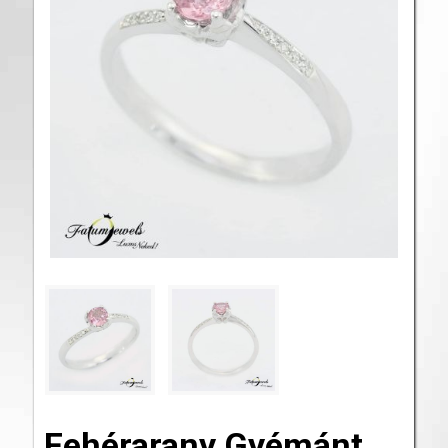
Fehérarany Gyémánt