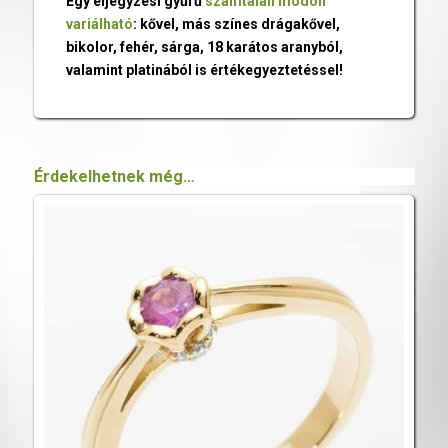
Egy eljegyzési gyűrű
számtalan módon
variálható
: kővel, más színes drágakővel,
bikolor, fehér, sárga, 18 karátos aranyból,
valamint platinából is értékegyeztetéssel!
Érdekelhetnek még…