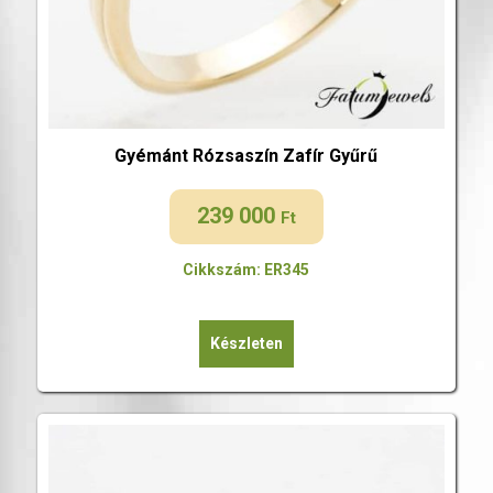
Gyémánt Rózsaszín Zafír Gyűrű
239 000
Ft
Cikkszám: ER345
Készleten