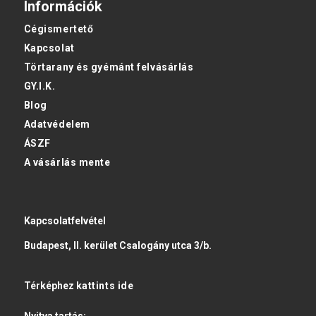
Információk
Cégismertető
Kapcsolat
Törtarany és gyémánt felvásárlás
GY.I.K.
Blog
Adatvédelem
ÁSZF
A vásárlás mente
Kapcsolatfelvétel
Budapest, II. kerület Csalogány utca 3/b.
Térképhez
kattints ide