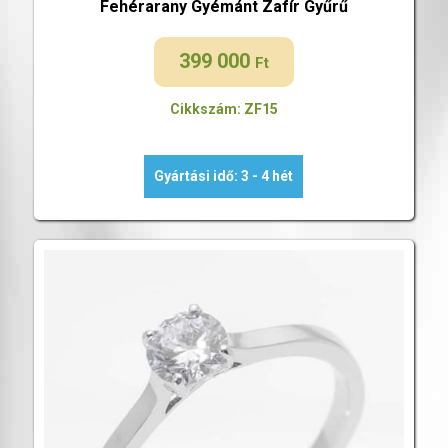
Fehérarany Gyémánt Zafír Gyűrű
399 000
Ft
Cikkszám: ZF15
Gyártási idő: 3 - 4 hét