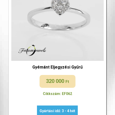
Gyémánt Eljegyzési Gyűrű
320 000
Ft
Cikkszám: EF062
Gyártási idő: 3 - 4 hét