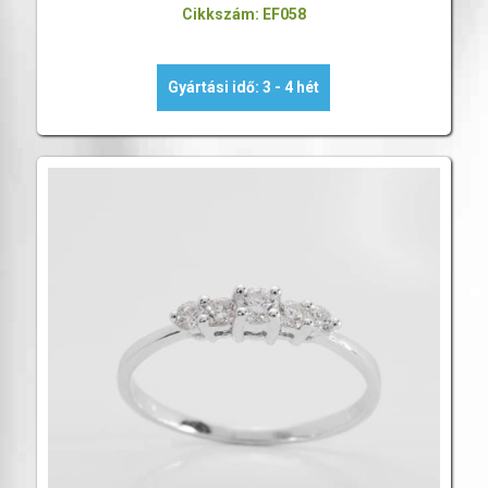
Cikkszám: EF058
Gyártási idő: 3 - 4 hét