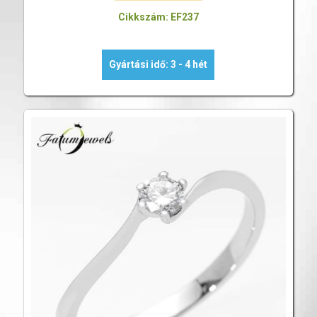
Cikkszám: EF237
Gyártási idő: 3 - 4 hét