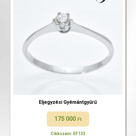
Eljegyzési Gyémántgyűrű
175 000
Ft
Cikkszám: EF133