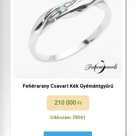
Fehérarany Csavart Kék Gyémántgyűrű
210 000
Ft
Cikkszám: FR561