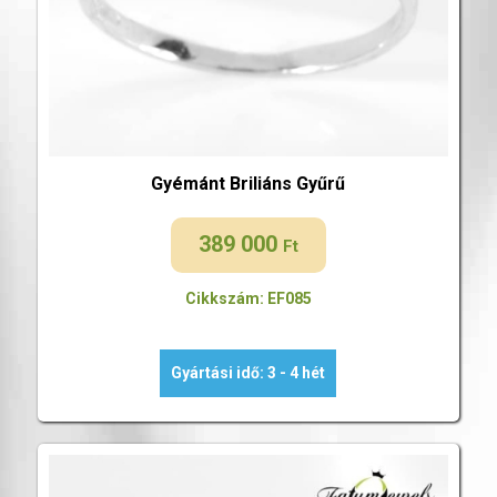
Gyémánt Briliáns Gyűrű
389 000
Ft
Cikkszám: EF085
Gyártási idő: 3 - 4 hét