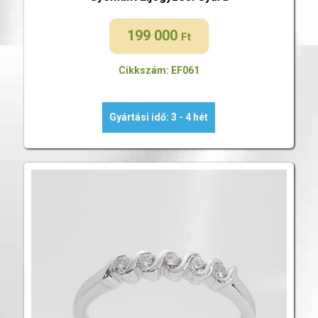
199 000
Ft
Cikkszám: EF061
Gyártási idő: 3 - 4 hét