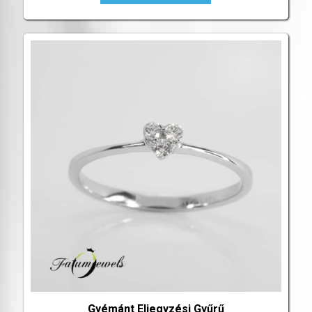
Gyémánt Eljegyzési Gyűrű