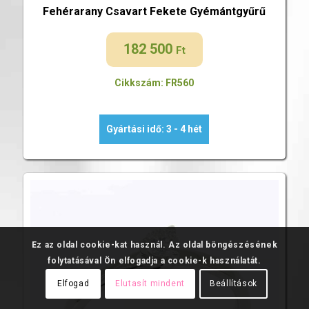
Fehérarany Csavart Fekete Gyémántgyűrű
182 500
Ft
Cikkszám: FR560
Gyártási idő: 3 - 4 hét
Ez az oldal cookie-kat használ. Az oldal böngészésének
folytatásával Ön elfogadja a cookie-k használatát.
Elfogad
Elutasít mindent
Beállítások