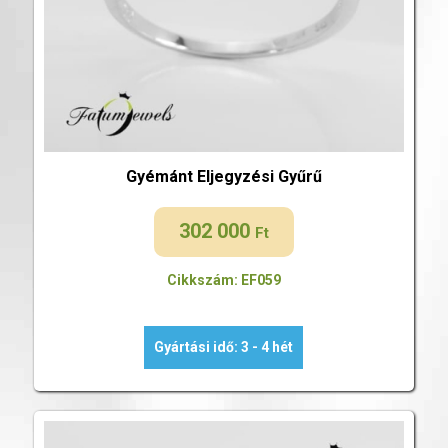
Gyémánt Eljegyzési Gyűrű
302 000
Ft
Cikkszám: EF059
Gyártási idő: 3 - 4 hét