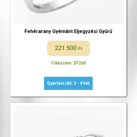
Fehérarany Gyémánt Eljegyzési Gyűrű
221 500
Ft
Cikkszám: EF260
Gyártási idő: 3 - 4 hét