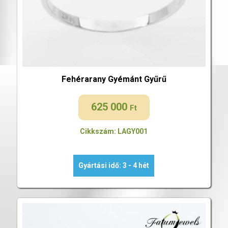
Fehérarany Gyémánt Gyűrű
625 000
Ft
Cikkszám: LAGY001
Gyártási idő: 3 - 4 hét