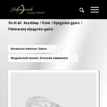
Ön itt áll:
Kezdőlap
/
Üzlet
/
Eljegyzési gyűrű
/
Fehérarany eljegyzési gyűrű
Rendezési kritérium:
Dátum
Click
to
Megjelenített termék:
30 termék oldalanként
order
products
descending