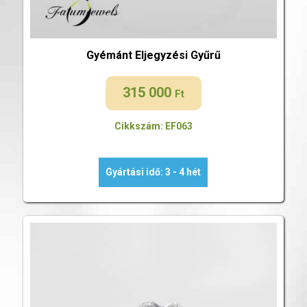
Gyémánt Eljegyzési Gyűrű
315 000
Ft
Cikkszám: EF063
Gyártási idő: 3 - 4 hét