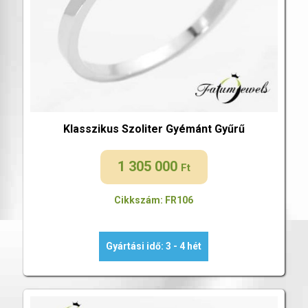
Klasszikus Szoliter Gyémánt Gyűrű
1 305 000
Ft
Cikkszám: FR106
Gyártási idő: 3 - 4 hét