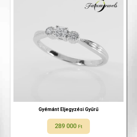
Gyémánt Eljegyzési Gyűrű
289 000
Ft