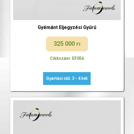
Gyémánt Eljegyzési Gyűrű
325 000
Ft
Cikkszám: EF056
Gyártási idő: 3 - 4 hét