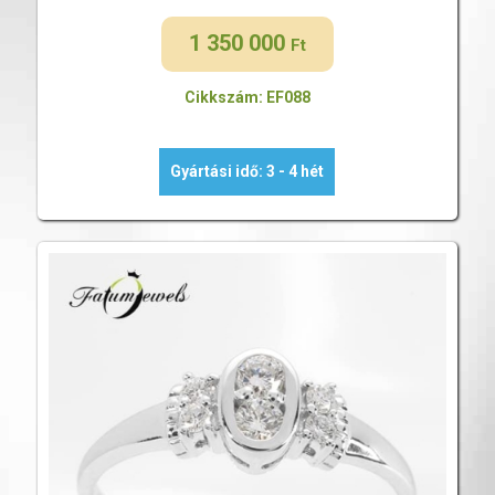
1 350 000
Ft
Cikkszám: EF088
Gyártási idő: 3 - 4 hét