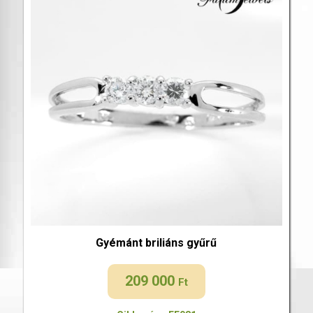
Gyémánt briliáns gyűrű
209 000
Ft