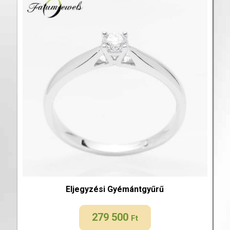
Eljegyzési Gyémántgyűrű
279 500
Ft