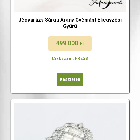
Jégvarázs Sárga Arany Gyémánt Eljegyzési
Gyűrű
499 000
Ft
Cikkszám: FR258
Készleten