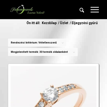
Ön itt áll:
Kezdőlap
/
Üzlet
/
Eljegyzési gyűrű
Rendezési kritérium:
Véletlenszerű
Megjelenített termék:
30 termék oldalanként