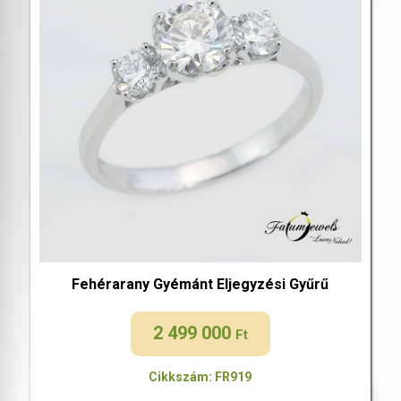
Fehérarany Gyémánt Eljegyzési Gyűrű
2 499 000
Ft
Cikkszám: FR919