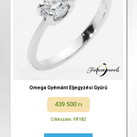
Omega Gyémánt Eljegyzési Gyűrű
439 500
Ft
Cikkszám: FR182