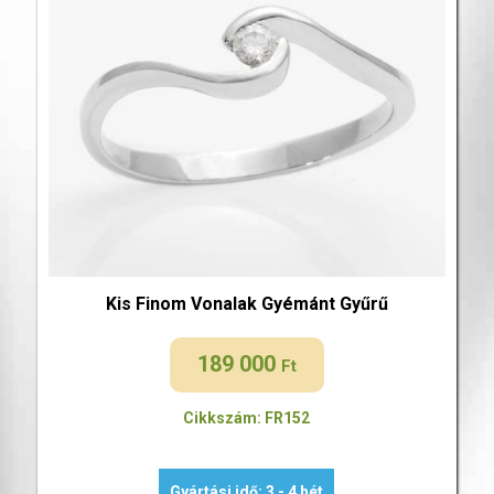
Kis Finom Vonalak Gyémánt Gyűrű
189 000
Ft
Cikkszám: FR152
Gyártási idő: 3 - 4 hét