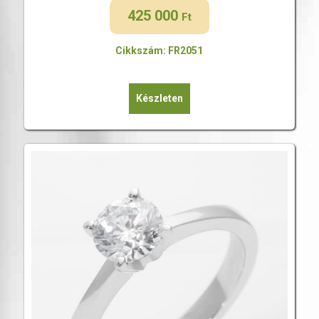
425 000
Ft
Cikkszám: FR2051
Készleten