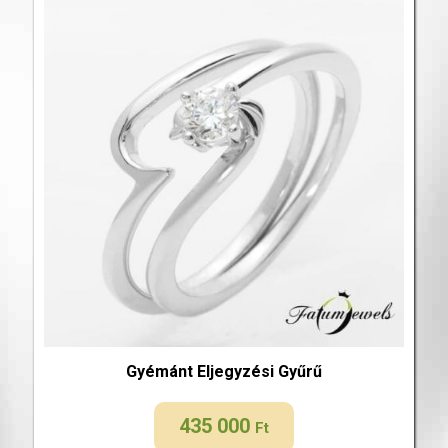
Gyémánt Eljegyzési Gyűrű
435 000
Ft