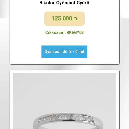
Bikolor Gyémánt Gyűrű
125 000
Ft
Cikkszám: BKEGY03
Gyártási idő: 3 - 4 hét