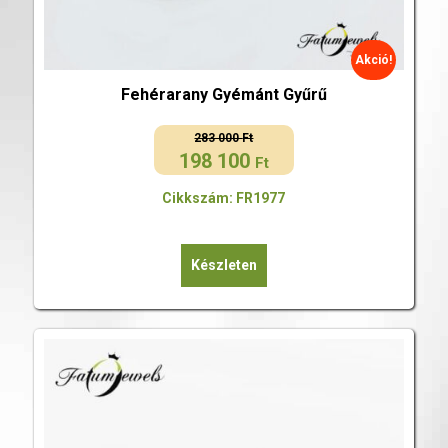
Akció!
Fehérarany Gyémánt Gyűrű
283 000
Ft
198 100
Original
Current
Ft
price
price
Cikkszám: FR1977
was:
is:
283
198
000 Ft.
100 Ft.
Készleten