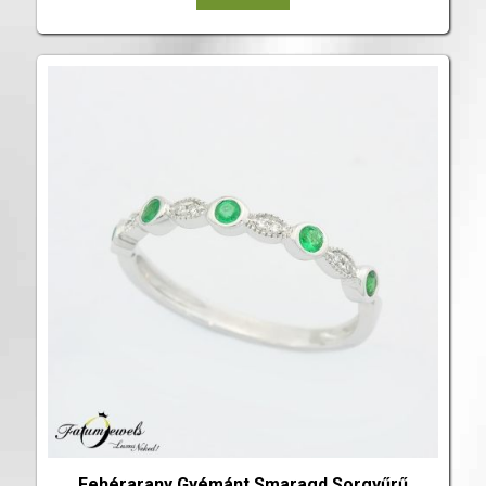
Fehérarany Gyémánt Smaragd Sorgyűrű