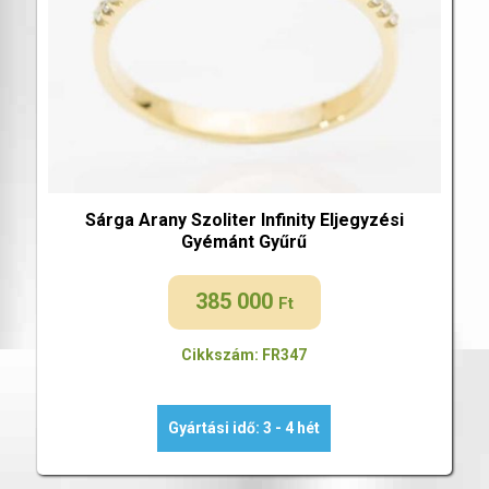
Sárga Arany Szoliter Infinity Eljegyzési
Gyémánt Gyűrű
385 000
Ft
Cikkszám: FR347
Gyártási idő: 3 - 4 hét