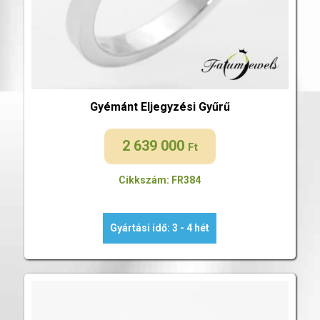
Gyémánt Eljegyzési Gyűrű
2 639 000
Ft
Cikkszám: FR384
Gyártási idő: 3 - 4 hét