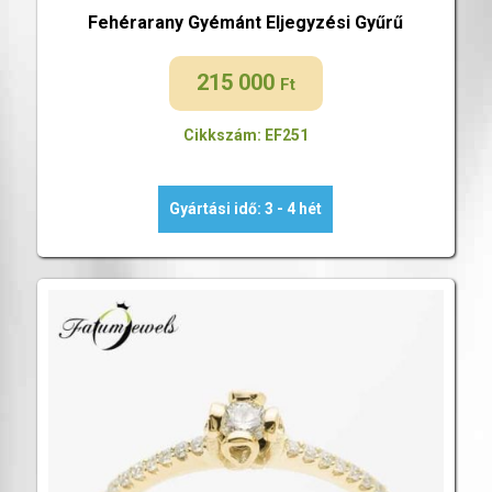
Fehérarany Gyémánt Eljegyzési Gyűrű
215 000
Ft
Cikkszám: EF251
Gyártási idő: 3 - 4 hét