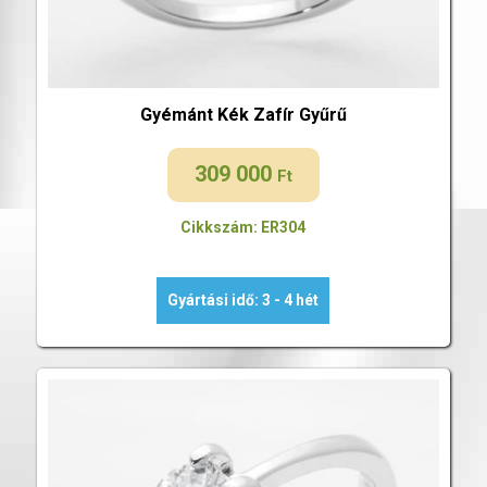
Gyémánt Kék Zafír Gyűrű
309 000
Ft
Cikkszám: ER304
Gyártási idő: 3 - 4 hét