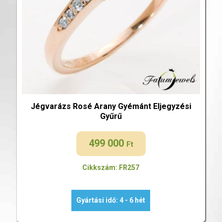
Jégvarázs Rosé Arany Gyémánt Eljegyzési
Gyűrű
499 000
Ft
Cikkszám: FR257
Gyártási idő: 4 - 6 hét