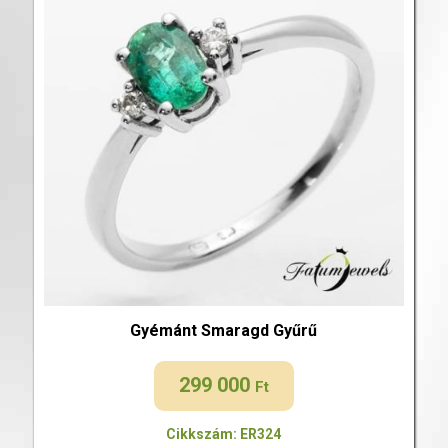
Gyémánt Smaragd Gyűrű
299 000
Ft
Cikkszám: ER324