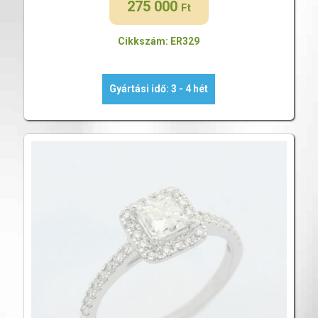
275 000
Ft
Cikkszám: ER329
Gyártási idő: 3 - 4 hét