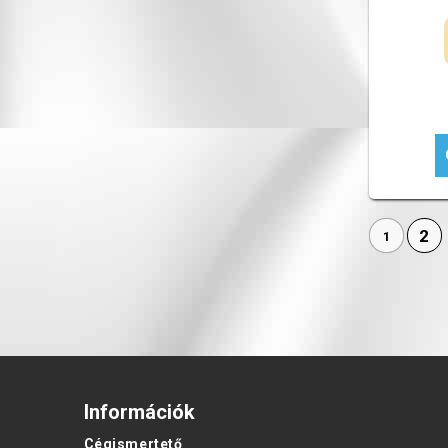
2
1
Információk
Cégismertető