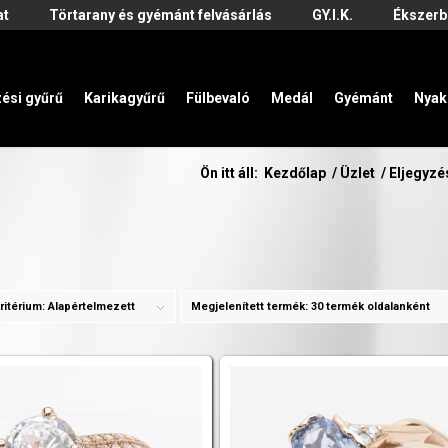
at
Törtarany és gyémánt felvásárlás
GY.I.K.
Ékszerb
zési gyűrű
Karikagyűrű
Fülbevaló
Medál
Gyémánt
Nyak
Ön itt áll:
Kezdőlap
/
Üzlet
/
Eljegyzé
ritérium:
Alapértelmezett
Megjelenített termék:
30 termék oldalanként