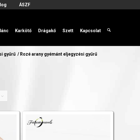
log
ÁSZF
lánc
Karkötő
Drágakő
Szett
Kapcsolat
si gyűrű
/
Rozé arany gyémánt eljegyzési gyűrű