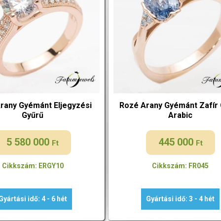
rany Gyémánt Eljegyzési
Rozé Arany Gyémánt Zafír
Gyűrű
Arabic
5 580 000
445 000
Ft
Ft
Cikkszám: ERGY10
Cikkszám: FR045
Gyártási idő: 4 - 6 hét
Gyártási idő: 3 - 4 hét