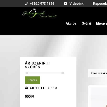
+3620 973 1866
Videóink
Kapcsol
Akciós
Gyűrű
Eljegy
ÁR SZERINTI
SZŰRÉS
Rendezési k
Szűrés
Ár:
68 000 Ft
—
6 119
000 Ft