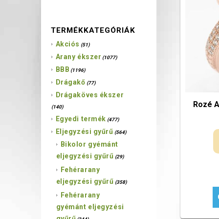
TERMÉKKATEGÓRIÁK
Akciós
(51)
Arany ékszer
(1077)
BBB
(1196)
Drágakő
(77)
Drágaköves ékszer
Rozé A
(140)
Egyedi termék
(477)
Eljegyzési gyűrű
(564)
Bikolor gyémánt
eljegyzési gyűrű
(29)
Fehérarany
eljegyzési gyűrű
(358)
Fehérarany
gyémánt eljegyzési
gyűrű