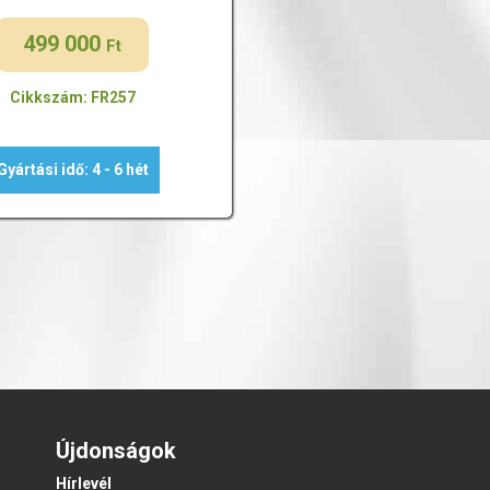
499 000
Ft
Cikkszám: FR257
Gyártási idő: 4 - 6 hét
Újdonságok
Hírlevél