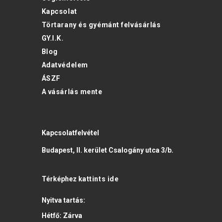
Kapcsolat
Törtarany és gyémánt felvásárlás
GY.I.K.
Blog
Adatvédelem
ÁSZF
A vásárlás mente
Kapcsolatfelvétel
Budapest, II. kerület Csalogány utca 3/b.
Térképhez
kattints ide
Nyitva tartás:
Hétfő:
Zárva