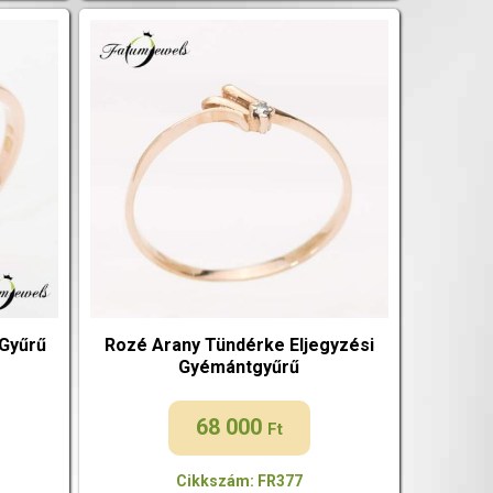
Gyűrű
Rozé Arany Tündérke Eljegyzési
Gyémántgyűrű
68 000
Ft
Cikkszám: FR377