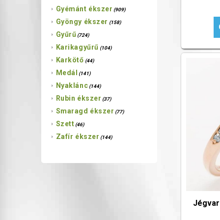
Gyémánt ékszer
(909)
Gyöngy ékszer
(158)
Gyűrű
(724)
Karikagyűrű
(104)
Karkötő
(44)
Medál
(141)
Nyaklánc
(144)
Rubin ékszer
(37)
Smaragd ékszer
(77)
Szett
(46)
Zafír ékszer
(144)
Jégvar