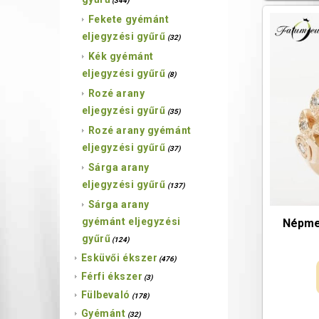
(344)
Fekete gyémánt
eljegyzési gyűrű
(32)
Kék gyémánt
eljegyzési gyűrű
(8)
Rozé arany
eljegyzési gyűrű
(35)
Rozé arany gyémánt
eljegyzési gyűrű
(37)
Sárga arany
eljegyzési gyűrű
(137)
Sárga arany
gyémánt eljegyzési
Népme
gyűrű
(124)
Esküvői ékszer
(476)
Férfi ékszer
(3)
Fülbevaló
(178)
Gyémánt
(32)