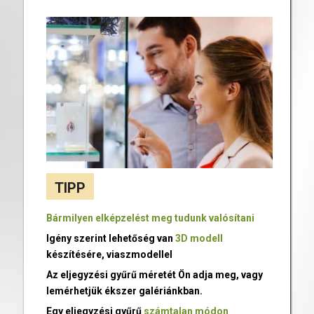
TIPP
Bármilyen elképzelést meg tudunk valósítani
Igény szerint lehetőség van
3D modell
készítésére, viaszmodellel
Az eljegyzési gyűrű méretét Ön adja meg, vagy
lemérhetjük ékszer galériánkban.
Egy eljegyzési gyűrű
számtalan módon