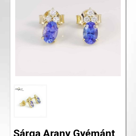
Sárga Arany Gyémánt