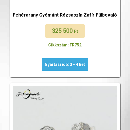
Fehérarany Gyémánt Rózsaszín Zafír Fülbevaló
325 500
Ft
Cikkszám: FR752
Gyártási idő: 3 - 4 hét