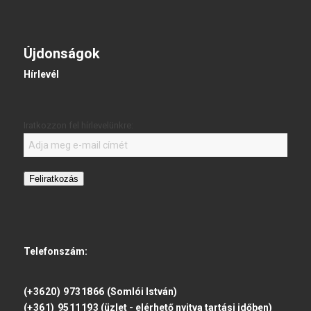
Újdonságok
Hírlevél
Iratkozzon fel hírlevelünkre:
Feliratkozás
Telefonszám:
(+3620) 9731866
(Somlói István)
(+361) 9511193
(üzlet - elérhető nyitva tartási időben)