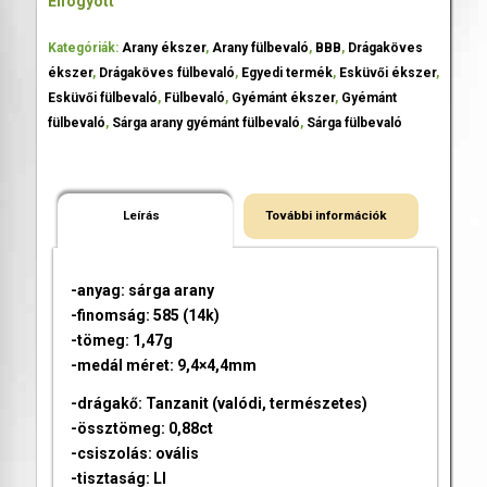
Elfogyott
Kategóriák:
Arany ékszer
,
Arany fülbevaló
,
BBB
,
Drágaköves
ékszer
,
Drágaköves fülbevaló
,
Egyedi termék
,
Esküvői ékszer
,
Esküvői fülbevaló
,
Fülbevaló
,
Gyémánt ékszer
,
Gyémánt
fülbevaló
,
Sárga arany gyémánt fülbevaló
,
Sárga fülbevaló
Leírás
További információk
-anyag: sárga arany
-finomság: 585 (14k)
-tömeg: 1,47g
-medál méret: 9,4×4,4mm
-drágakő: Tanzanit (valódi, természetes)
-össztömeg: 0,88ct
-csiszolás: ovális
-tisztaság: LI