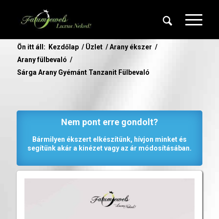
Ön itt áll:
Kezdőlap
/
Üzlet
/
Arany ékszer
/
Arany fülbevaló
/
Sárga Arany Gyémánt Tanzanit Fülbevaló
Nem pont erre gondolt?
Bármilyen ékszert elkészítünk, hívjon minket és
segítünk akár a kinézet vagy az ár módosításában.