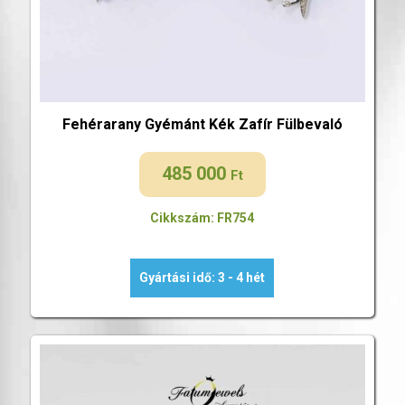
Fehérarany Gyémánt Kék Zafír Fülbevaló
485 000
Ft
Cikkszám: FR754
Gyártási idő: 3 - 4 hét