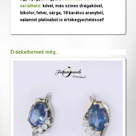
variálható
: kővel, más színes drágakővel,
bikolor, fehér, sárga, 18 karátos aranyból,
valamint platinából is értékegyeztetéssel!
Érdekelhetnek még…