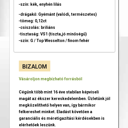
-szín: kék, enyhén lilás
-drágakő: Gyémánt (valódi, természetes)
-tömeg: 0,12ct
-csiszolás: briliáns
-tisztaság: VS1 (tiszta,jó minőségű)
-szín: G / Top Wesselton / finom fehér
BIZALOM
Vásároljon megbízható forrásból
Cégünk több mint 16 éve stabilan képviseli
magát az ékszer kereskedelemben. Üzletünk jól
megközelíthető helyen van, így bármikor
felkereshet minket. Eladást követően a
garanciális és méretigazítási kérdésekben is
elérhetőek leszünk.