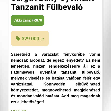
Tanzanit Fülbevaló
Cikkszám:
FR870
329 000
Ft
Szeretnéd a varázslat fénykörébe vonni
nemcsak arcodat, de egész lényedet? Ez nem
lehetetlen, hiszen rendelkezésedre áll ez a
Fatumjewels gyémánt tanzanit fülbevaló,
melynek viselése és hatása valóban felér egy
varázslattal. Könnyedén elbűvölheted
környezetedet, megnövelheted megjelenésed
és mondanivalód hatását. Add meg magadnak
ezt a lehetőséget!