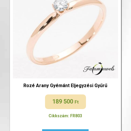
Rozé Arany Gyémánt Eljegyzési Gyűrű
189 500
Ft
Cikkszám: FR803