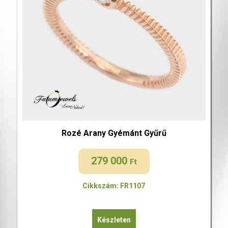
Rozé Arany Gyémánt Gyűrű
279 000
Ft
Cikkszám: FR1107
Készleten