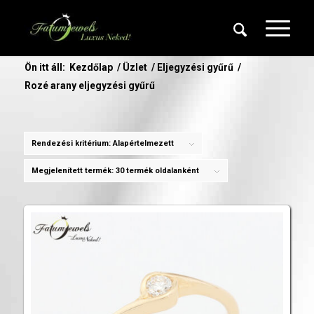
Ön itt áll:
Kezdőlap
/
Üzlet
/
Eljegyzési gyűrű
/
Rozé arany eljegyzési gyűrű
Rendezési kritérium:
Alapértelmezett
Megjelenített termék:
30 termék oldalanként