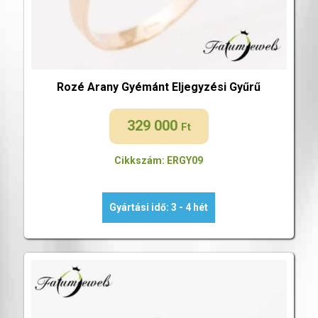
Rozé Arany Gyémánt Eljegyzési Gyűrű
329 000
Ft
Cikkszám: ERGY09
Gyártási idő: 3 - 4 hét