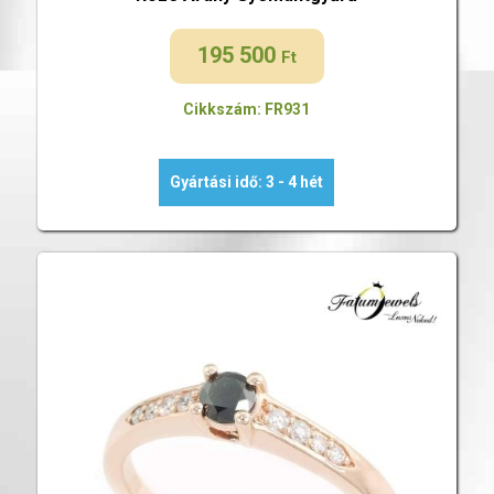
195 500
Ft
Cikkszám: FR931
Gyártási idő: 3 - 4 hét