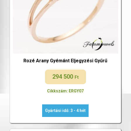
Rozé Arany Gyémánt Eljegyzési Gyűrű
294 500
Ft
Cikkszám: ERGY07
Gyártási idő: 3 - 4 hét