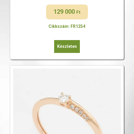
129 000
Ft
Cikkszám: FR1254
Készleten