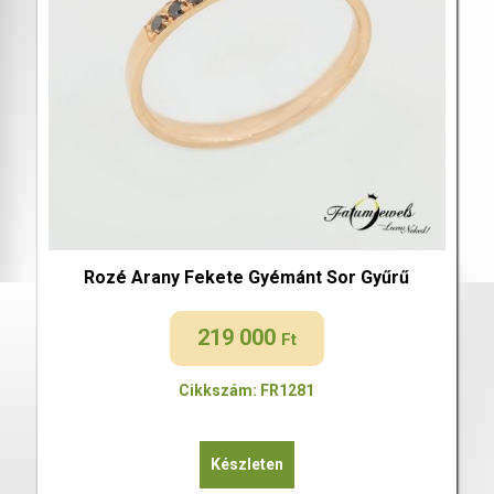
Rozé Arany Fekete Gyémánt Sor Gyűrű
219 000
Ft
Cikkszám: FR1281
Készleten