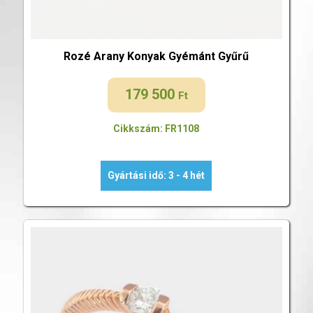
Rozé Arany Konyak Gyémánt Gyűrű
179 500
Ft
Cikkszám: FR1108
Gyártási idő: 3 - 4 hét