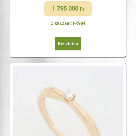
1 795 000
Ft
Cikkszám: FR984
Készleten