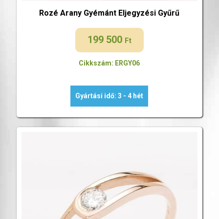
Rozé Arany Gyémánt Eljegyzési Gyűrű
199 500
Ft
Cikkszám: ERGY06
Gyártási idő: 3 - 4 hét