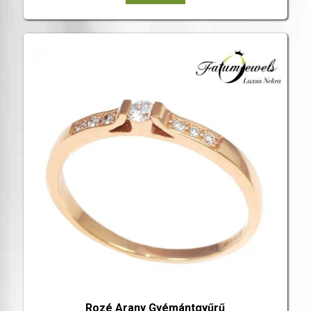
Rozé Arany Gyémántgyűrű