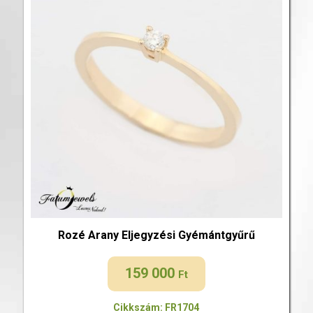
Rozé Arany Eljegyzési Gyémántgyűrű
159 000
Ft
Cikkszám: FR1704