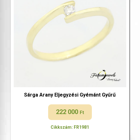
Sárga Arany Eljegyzési Gyémánt Gyűrű
222 000
Ft
Cikkszám: FR1981