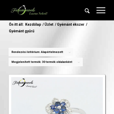
Ön itt áll:
Kezdőlap
/
Üzlet
/
Gyémánt ékszer
/
Gyémánt gyűrű
Rendezési kritérium:
Alapértelmezett
Megjelenített termék:
30 termék oldalanként