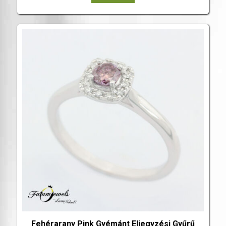
Fehérarany Pink Gyémánt Eljegyzési Gyűrű