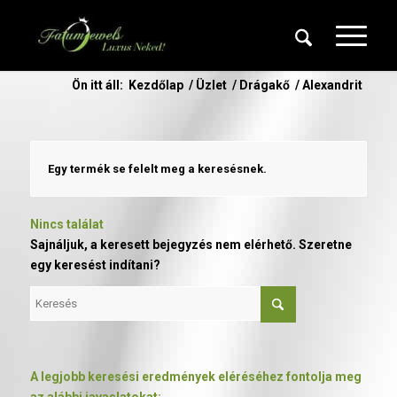
Ön itt áll:
Kezdőlap
/
Üzlet
/
Drágakő
/
Alexandrit
Egy termék se felelt meg a keresésnek.
Nincs találat
Sajnáljuk, a keresett bejegyzés nem elérhető. Szeretne
egy keresést indítani?
A legjobb keresési eredmények eléréséhez fontolja meg
az alábbi javaslatokat: