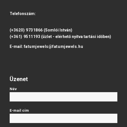
Telefonszám:
(+3620) 9731866
(Somlói István)
(+361) 9511193
(üzlet - elérhető nyitva tartási időben)
E-mail:
fatumjewels@fatumjewels.hu
Üzenet
Név
E-mail cím