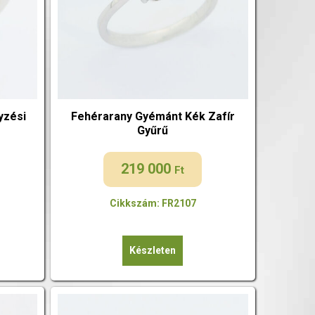
yzési
Fehérarany Gyémánt Kék Zafír
Gyűrű
219 000
Ft
Cikkszám: FR2107
Készleten