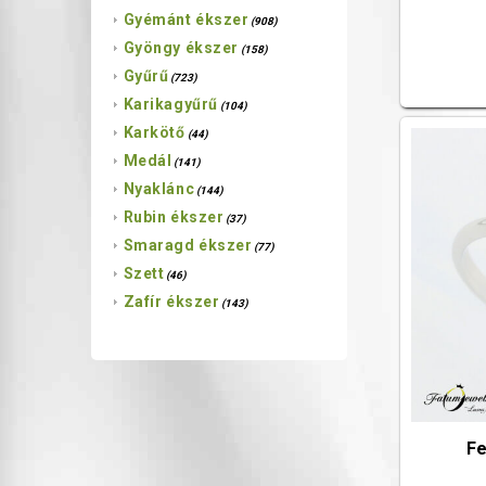
Gyémánt ékszer
(908)
Gyöngy ékszer
(158)
Gyűrű
(723)
Karikagyűrű
(104)
Karkötő
(44)
Medál
(141)
Nyaklánc
(144)
Rubin ékszer
(37)
Smaragd ékszer
(77)
Szett
(46)
Zafír ékszer
(143)
Fe