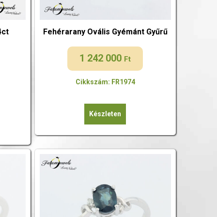
4ct
Fehérarany Ovális Gyémánt Gyűrű
1 242 000
Ft
Cikkszám: FR1974
Készleten