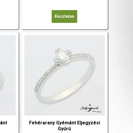
Készleten
ánt
Fehérarany Gyémánt Eljegyzési
Gyűrű