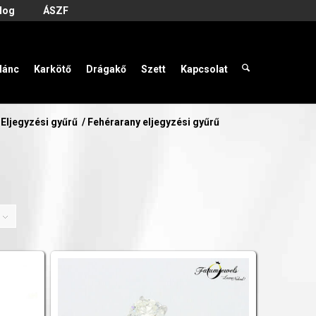
log
ÁSZF
lánc
Karkötő
Drágakő
Szett
Kapcsolat
Eljegyzési gyűrű
/
Fehérarany eljegyzési gyűrű