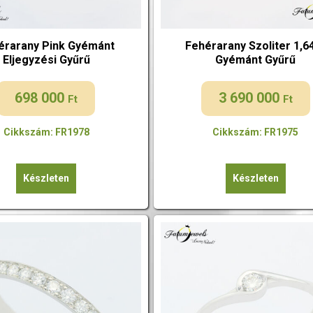
érarany Pink Gyémánt
Fehérarany Szoliter 1,6
Eljegyzési Gyűrű
Gyémánt Gyűrű
698 000
3 690 000
Ft
Ft
Cikkszám: FR1978
Cikkszám: FR1975
Készleten
Készleten