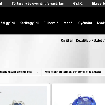
at
Törtarany és gyémánt felvásárlás
GY.I.K.
Ékszerb
zési gyűrű
Karikagyűrű
Fülbevaló
Medál
Gyémánt
Nyak
Ön itt áll:
Kezdőlap
/
Üzlet
/
ritérium:
Alapértelmezett
Megjelenített termék:
30 termék oldalanként