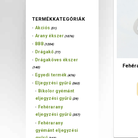
TERMÉKKATEGÓRIÁK
Akciós
(51)
Arany ékszer
(1076)
BBB
(1204)
Drágakő
(77)
Drágaköves ékszer
Fehéra
(140)
Egyedi termék
(476)
Eljegyzési gyűrű
(563)
Bikolor gyémánt
eljegyzési gyűrű
(29)
Fehérarany
eljegyzési gyűrű
(357)
Fehérarany
gyémánt eljegyzési
gyűrű