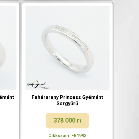
yémánt
Fehérarany Princess Gyémánt
Sorgyűrű
378 000
Ft
Cikkszám: FR1993