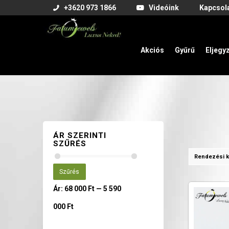
+3620 973 1866
Videóink
Kapcsol
Akciós
Gyűrű
Eljegy
ÁR SZERINTI
SZŰRÉS
Rendezési k
Szűrés
Ár:
68 000 Ft
—
5 590
000 Ft