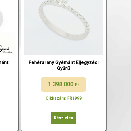
mánt
Fehérarany Gyémánt Eljegyzési
Gyűrű
1 398 000
Ft
Cikkszám: FR1999
Készleten