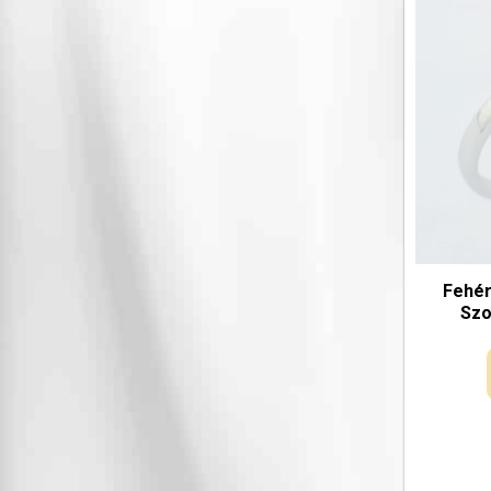
Fehér
Szo