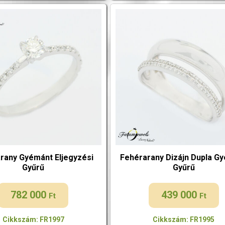
rany Gyémánt Eljegyzési
Fehérarany Dizájn Dupla G
Gyűrű
Gyűrű
782 000
439 000
Ft
Ft
Cikkszám: FR1997
Cikkszám: FR1995