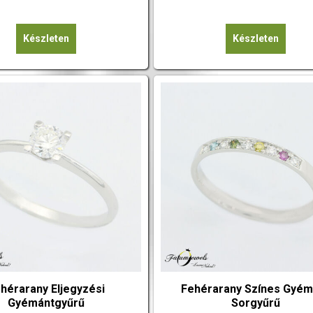
Készleten
Készleten
hérarany Eljegyzési
Fehérarany Színes Gyém
Gyémántgyűrű
Sorgyűrű