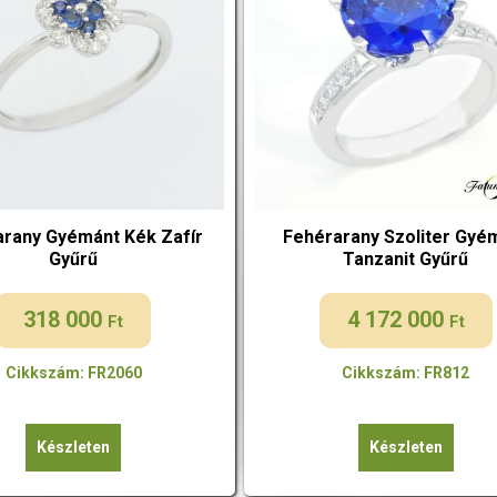
rany Gyémánt Kék Zafír
Fehérarany Szoliter Gyé
Gyűrű
Tanzanit Gyűrű
318 000
4 172 000
Ft
Ft
Cikkszám: FR2060
Cikkszám: FR812
Készleten
Készleten