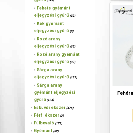
(343)
Fekete gyémánt
eljegyzési gyűrű
(32)
Kék gyémánt
eljegyzési gyűrű
(8)
Rozé arany
eljegyzési gyűrű
(35)
Rozé arany gyémánt
eljegyzési gyűrű
(37)
Sárga arany
eljegyzési gyűrű
(137)
Sárga arany
gyémánt eljegyzési
Fehéra
gyűrű
(124)
Esküvői ékszer
(476)
Férfi ékszer
(3)
Fülbevaló
(178)
Gyémánt
(32)