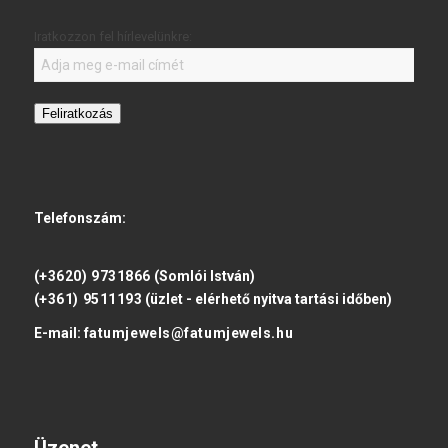
Iratkozzon fel hírlevelünkre:
Feliratkozás
Telefonszám:
(+3620) 9731866
(Somlói István)
(+361) 9511193
(üzlet - elérhető nyitva tartási időben)
E-mail:
fatumjewels@fatumjewels.hu