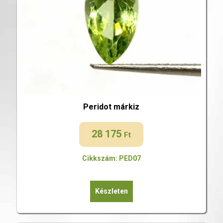
Peridot márkiz
28 175
Ft
Cikkszám: PED07
Készleten