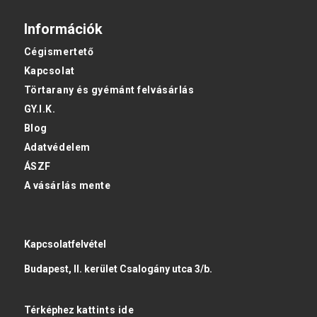
Információk
Cégismertető
Kapcsolat
Törtarany és gyémánt felvásárlás
GY.I.K.
Blog
Adatvédelem
ÁSZF
A vásárlás mente
Kapcsolatfelvétel
Budapest, II. kerület Csalogány utca 3/b.
Térképhez
kattints ide