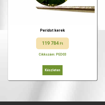
Peridot kerek
119 784
Ft
Cikkszám: PED03
Készleten