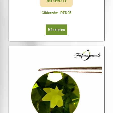
46 690
Ft
Cikkszám: PED05
Készleten