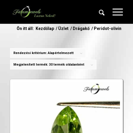
Ön itt áll:
Kezdőlap
/
Üzlet
/
Drágakő
/
Peridot-olivin
Rendezési kritérium:
Alapértelmezett
Megjelenített termék:
30 termék oldalanként