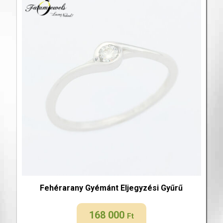
Fehérarany Gyémánt Eljegyzési Gyűrű
168 000
Ft