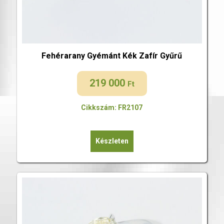
Fehérarany Gyémánt Kék Zafír Gyűrű
219 000
Ft
Cikkszám: FR2107
Készleten