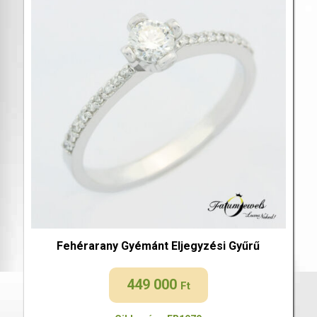
Fehérarany Gyémánt Eljegyzési Gyűrű
449 000
Ft