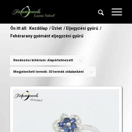
Ön itt áll:
Kezdőlap
/
Üzlet
/
Eljegyzési gyűrű
/
Fehérarany gyémánt eljegyzési gyűrű
Rendezési kritérium:
Alapértelmezett
Megjelenített termék:
30 termék oldalanként