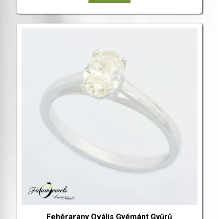
Fehérarany Ovális Gyémánt Gyűrű