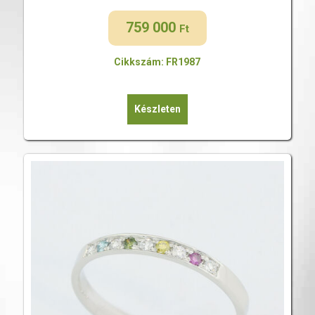
759 000
Ft
Cikkszám: FR1987
Készleten