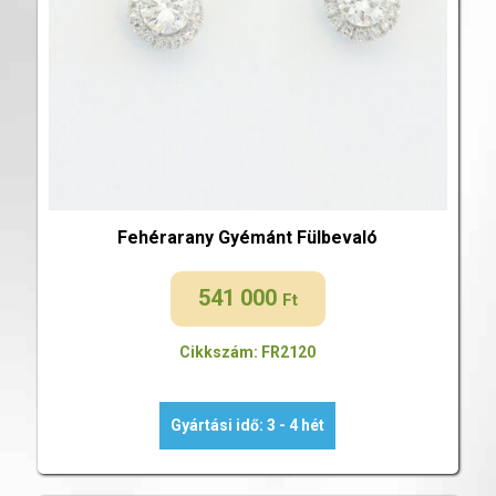
Fehérarany Gyémánt Fülbevaló
541 000
Ft
Cikkszám: FR2120
Gyártási idő: 3 - 4 hét