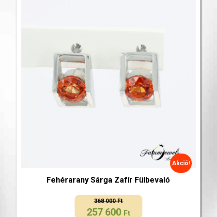
Akció!
Fehérarany Sárga Zafír Fülbevaló
368 000
Ft
257 600
Original
Current
Ft