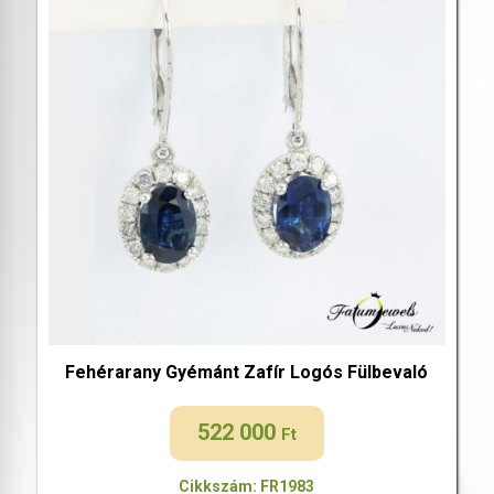
Fehérarany Gyémánt Zafír Logós Fülbevaló
522 000
Ft
Cikkszám: FR1983