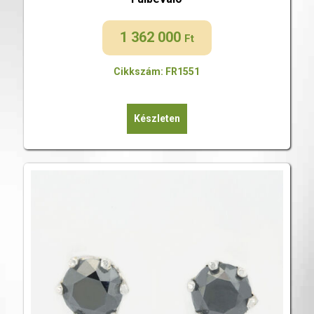
1 362 000
Ft
Cikkszám: FR1551
Készleten