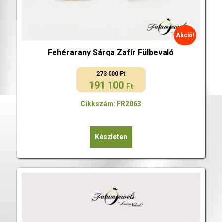
Akció!
Fehérarany Sárga Zafír Fülbevaló
273 000
Ft
191 100
Original
Current
Ft
price
price
Cikkszám: FR2063
was:
is:
273
191
000 Ft.
100 Ft.
Készleten