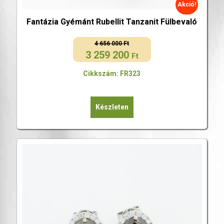
Akció!
Fantázia Gyémánt Rubellit Tanzanit Fülbevaló
4 656 000
Ft
3 259 200
Original
Current
Ft
price
price
Cikkszám: FR323
was:
is:
4
3
656
259
Készleten
000 Ft.
200 Ft.