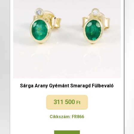
Sárga Arany Gyémánt Smaragd Fülbevaló
311 500
Ft
Cikkszám: FR866