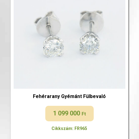
Fehérarany Gyémánt Fülbevaló
1 099 000
Ft
Cikkszám: FR965