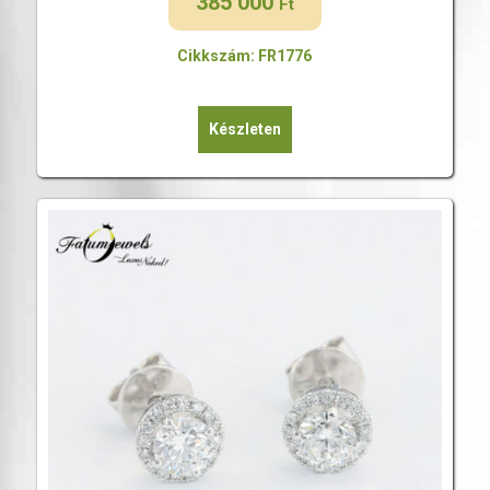
385 000
Ft
Cikkszám: FR1776
Készleten