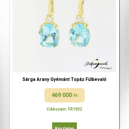
Sárga Arany Gyémánt Topáz Fülbevaló
469 000
Ft
Cikkszám: FR1932
Készleten