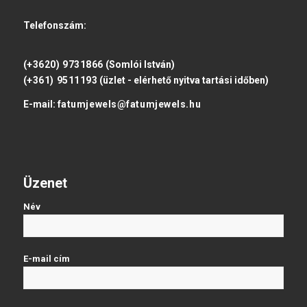
Telefonszám:
(+3620) 9731866
(Somlói István)
(+361) 9511193
(üzlet - elérhető nyitva tartási időben)
E-mail:
fatumjewels@fatumjewels.hu
Üzenet
Név
E-mail cím