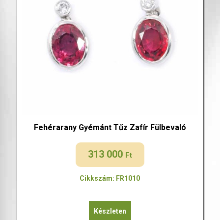
Fehérarany Gyémánt Tűz Zafír Fülbevaló
313 000
Ft
Cikkszám: FR1010
Készleten