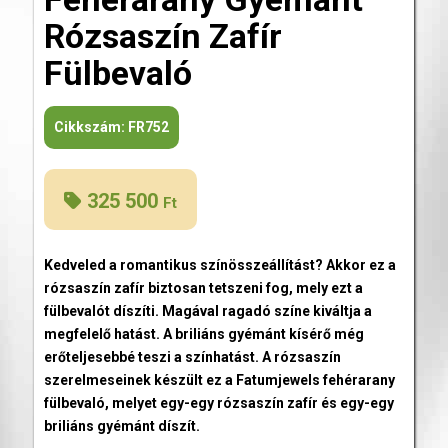
Rózsaszín Zafír
Fülbevaló
Cikkszám:
FR752
325 500
Ft
Kedveled a romantikus színösszeállítást? Akkor ez a
rózsaszín zafír biztosan tetszeni fog, mely ezt a
fülbevalót díszíti. Magával ragadó színe kiváltja a
megfelelő hatást. A briliáns gyémánt kísérő még
erőteljesebbé teszi a színhatást. A rózsaszín
szerelmeseinek készült ez a Fatumjewels fehérarany
fülbevaló, melyet egy-egy rózsaszín zafír és egy-egy
briliáns gyémánt díszít.