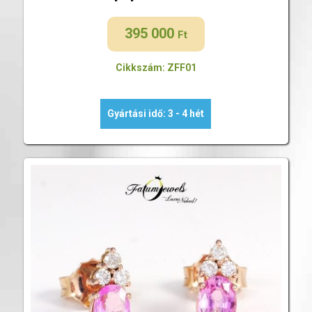
395 000
Ft
Cikkszám: ZFF01
Gyártási idő: 3 - 4 hét