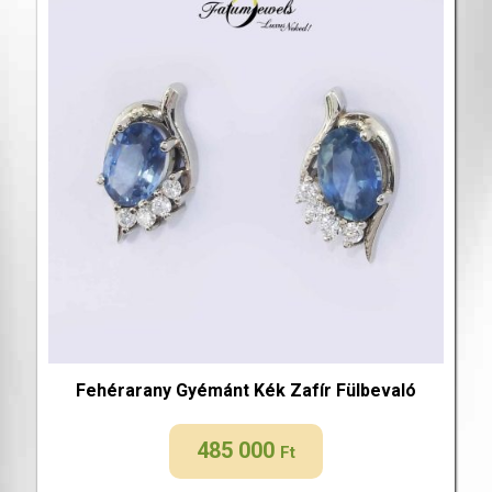
Fehérarany Gyémánt Kék Zafír Fülbevaló
485 000
Ft