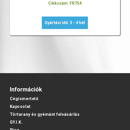
Cikkszám: FR754
Gyártási idő: 3 - 4 hét
Információk
Cégismertető
Kapcsolat
Törtarany és gyémánt felvásárlás
GY.I.K.