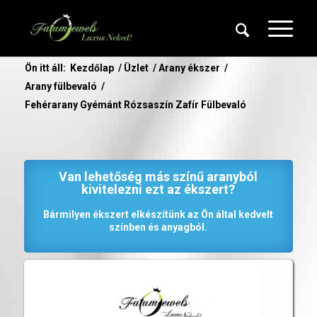
Ön itt áll:
Kezdőlap
/
Üzlet
/
Arany ékszer
/
Arany fülbevaló
/
Fehérarany Gyémánt Rózsaszín Zafír Fülbevaló
Van lehetőség más színű aranyból
kivitelezni ezt az ékszert?
Bármilyen ékszert elkészítünk az Ön által kedvelt
színben és anyagból.