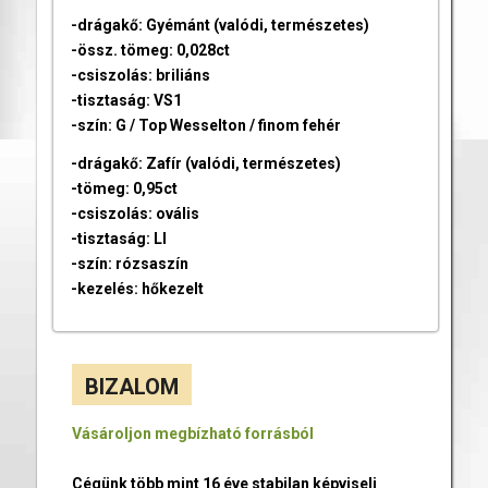
-drágakő: Gyémánt (valódi, természetes)
-össz. tömeg: 0,028ct
-csiszolás: briliáns
-tisztaság: VS1
-szín: G / Top Wesselton / finom fehér
-drágakő: Zafír (valódi, természetes)
-tömeg: 0,95ct
-csiszolás: ovális
-tisztaság: LI
-szín: rózsaszín
-kezelés: hőkezelt
BIZALOM
Vásároljon megbízható forrásból
Cégünk több mint 16 éve stabilan képviseli