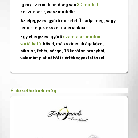
Igény szerint lehetőség van
3D modell
készítésére, viaszmodellel
Az eljegyzési gyűrű méretét Ön adja meg, vagy
lemérhetjük ékszer galériánkban.
Egy eljegyzési gyűrű
számtalan módon
variálható
: kővel, más színes drágakővel,
bikolor, fehér, sárga, 18 karátos aranyból,
valamint platinából is értékegyeztetéssel!
Érdekelhetnek még…