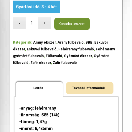
Gyártási idő: 3 - 4 hét
Kosárba teszem
Kategóriák:
Arany ékszer
,
Arany fülbevaló
,
BBB
,
Esküvői
ékszer
,
Esküvői fülbevaló
,
Fehérarany fülbevaló
,
Fehérarany
gyémánt fülbevaló
,
Fülbevaló
,
Gyémánt ékszer
,
Gyémánt
fülbevaló
,
Zafír ékszer
,
Zafír fülbevaló
Leírás
További információk
-anyag: fehérarany
-finomság: 585 (14k)
-tömeg: 1,47g
-méret: 8,4x5mm