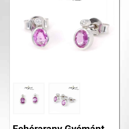
Fehérarany Gyémánt