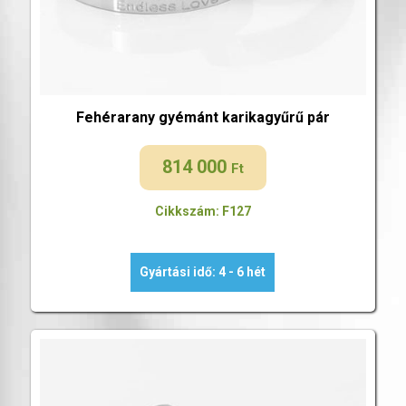
Fehérarany gyémánt karikagyűrű pár
814 000
Ft
Cikkszám: F127
Gyártási idő: 4 - 6 hét