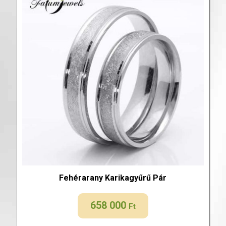
Fehérarany Karikagyűrű Pár
658 000
Ft