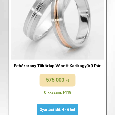
Fehérarany Tükörlap Vésett Karikagyűrű Pár
575 000
Ft
Cikkszám: F118
Gyártási idő: 4 - 6 hét