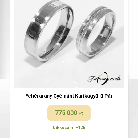
Fehérarany Gyémánt Karikagyűrű Pár
775 000
Ft
Cikkszám: F126