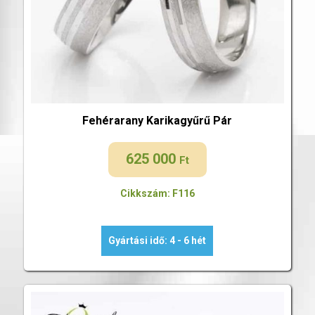
Fehérarany Karikagyűrű Pár
625 000
Ft
Cikkszám: F116
Gyártási idő: 4 - 6 hét