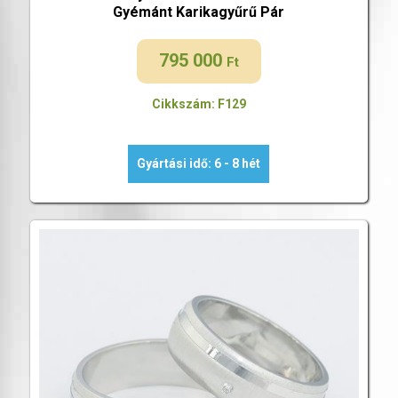
Gyémánt Karikagyűrű Pár
795 000
Ft
Cikkszám: F129
Gyártási idő: 6 - 8 hét