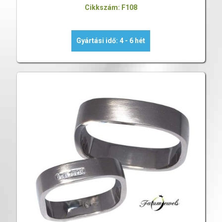
Cikkszám: F108
Gyártási idő: 4 - 6 hét