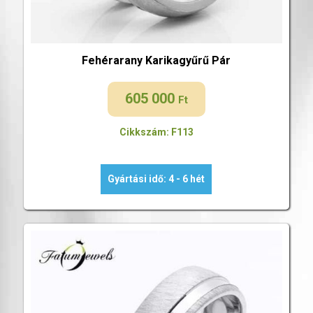
Fehérarany Karikagyűrű Pár
605 000
Ft
Cikkszám: F113
Gyártási idő: 4 - 6 hét