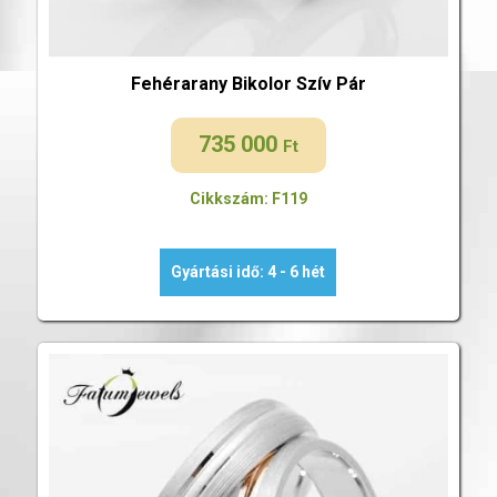
Fehérarany Bikolor Szív Pár
735 000
Ft
Cikkszám: F119
Gyártási idő: 4 - 6 hét