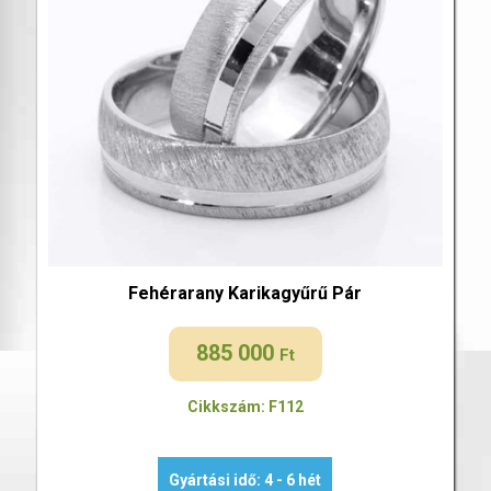
Fehérarany Karikagyűrű Pár
885 000
Ft
Cikkszám: F112
Gyártási idő: 4 - 6 hét