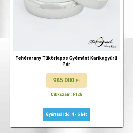
Fehérarany Tükörlapos Gyémánt Karikagyűrű
Pár
985 000
Ft
Cikkszám: F128
Gyártási idő: 4 - 6 hét