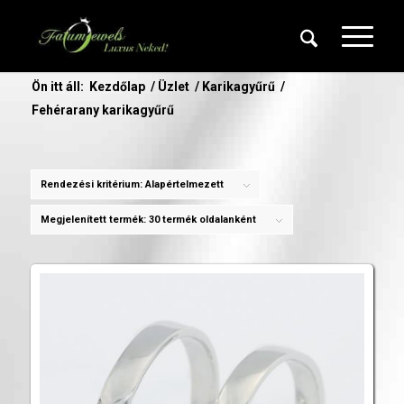
Ön itt áll:
Kezdőlap
/
Üzlet
/
Karikagyűrű
/
Fehérarany karikagyűrű
Rendezési kritérium:
Alapértelmezett
Megjelenített termék:
30 termék oldalanként