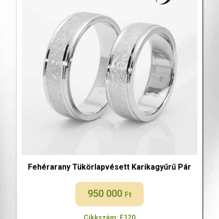
Fehérarany Tükörlapvésett Karikagyűrű Pár
950 000
Ft
Cikkszám: F120