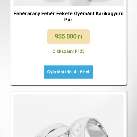
Fehérarany Fehér Fekete Gyémánt Karikagyűrű
Pár
955 000
Ft
Cikkszám: F125
Gyártási idő: 4 - 6 hét