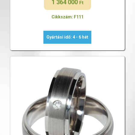
1 364 000
Ft
Cikkszám: F111
Gyártási idő: 4 - 6 hét