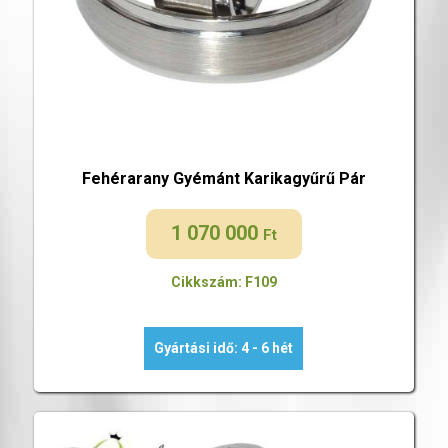
Fehérarany Gyémánt Karikagyűrű Pár
1 070 000
Ft
Cikkszám: F109
Gyártási idő: 4 - 6 hét