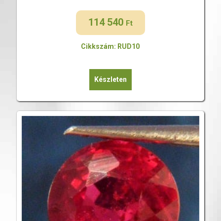
114 540
Ft
Cikkszám: RUD10
Készleten