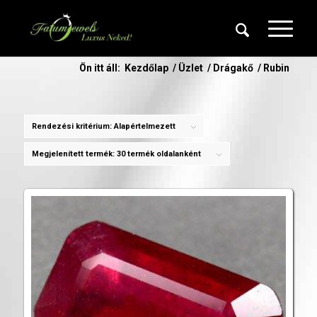
Ön itt áll:
Kezdőlap
/
Üzlet
/
Drágakő
/
Rubin
Rendezési kritérium:
Alapértelmezett
Megjelenített termék:
30 termék oldalanként