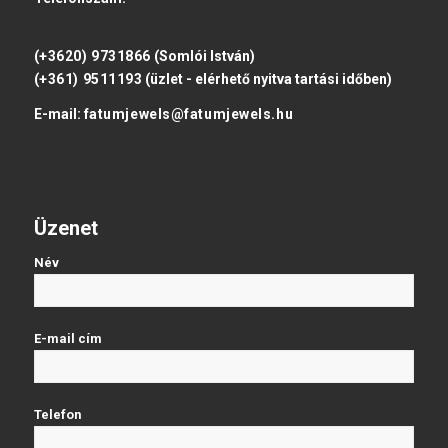
(+3620) 9731866
(Somlói István)
(+361) 9511193
(üzlet - elérhető nyitva tartási időben)
E-mail:
fatumjewels@fatumjewels.hu
Üzenet
Név
E-mail cím
Telefon