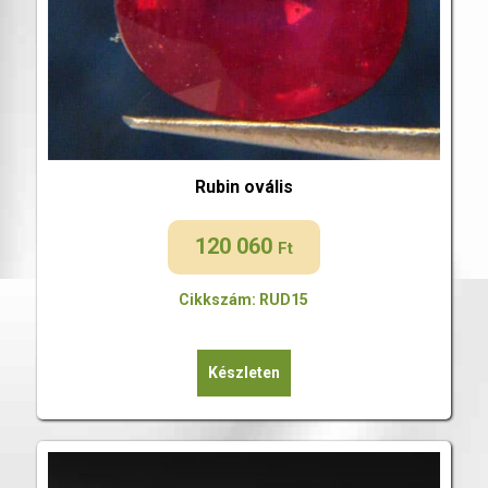
Rubin ovális
120 060
Ft
Cikkszám: RUD15
Készleten