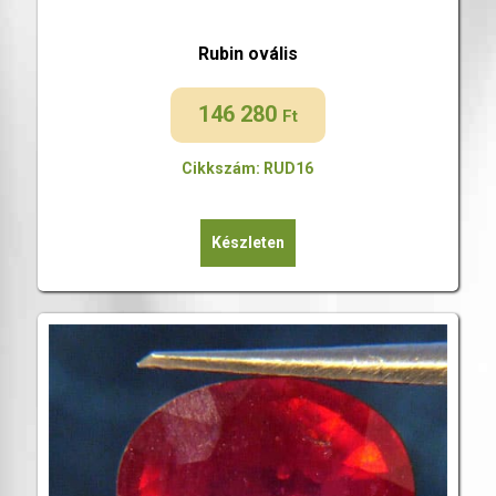
Rubin ovális
146 280
Ft
Cikkszám: RUD16
Készleten