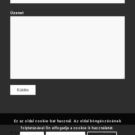
Üzenet
Ez az oldal cookie-kat használ. Az oldal böngészésének
folytatásával Ön elfogadja a cookie-k használatát.
© Copyright - Fatumjewels
Készítette: Web and Seo KFT.