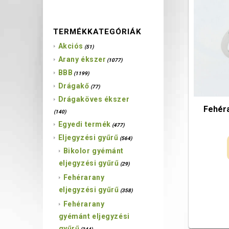
TERMÉKKATEGÓRIÁK
Akciós
(51)
Arany ékszer
(1077)
BBB
(1199)
Drágakő
(77)
Drágaköves ékszer
Fehéra
(140)
Egyedi termék
(477)
Eljegyzési gyűrű
(564)
Bikolor gyémánt
eljegyzési gyűrű
(29)
Fehérarany
eljegyzési gyűrű
(358)
Fehérarany
gyémánt eljegyzési
gyűrű