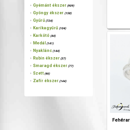
Gyémánt ékszer
(909)
Gyöngy ékszer
(158)
Gyűrű
(724)
Karikagyűrű
(104)
Karkötő
(44)
Medál
(141)
Nyaklánc
(144)
Rubin ékszer
(37)
Smaragd ékszer
(77)
Szett
(46)
Zafír ékszer
(144)
Fehérar