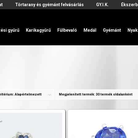
at
Törtarany és gyémánt felvásárlás
GY.I.K.
Ékszerb
zési gyűrű
Karikagyűrű
Fülbevaló
Medál
Gyémánt
Nyak
ritérium:
Alapértelmezett
Megjelenített termék:
30 termék oldalanként