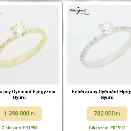
Arany Gyémánt Eljegyzési
Fehérarany Gyémánt Eljeg
Gyűrű
Gyűrű
1 398 000
782 000
Ft
Ft
Cikkszám: FR1998
Cikkszám: FR1997