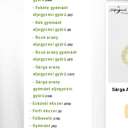
(344)
Fekete gyémánt
eljegyzési gyűrű
(32)
Kék gyémánt
eljegyzési gyűrű
(8)
Rozé arany
eljegyzési gyűrű
(35)
Rozé arany gyémánt
eljegyzési gyűrű
(37)
Sárga arany
eljegyzési gyűrű
(137)
Sárga arany
gyémánt eljegyzési
Sárga 
gyűrű
(124)
Esküvői ékszer
(476)
Férfi ékszer
(3)
Fülbevaló
(178)
Gyémánt
(32)