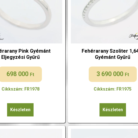
érarany Pink Gyémánt
Fehérarany Szoliter 1,6
Eljegyzési Gyűrű
Gyémánt Gyűrű
698 000
3 690 000
Ft
Ft
Cikkszám: FR1978
Cikkszám: FR1975
Készleten
Készleten