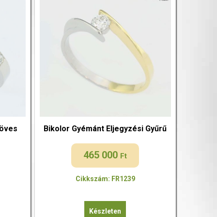
köves
Bikolor Gyémánt Eljegyzési Gyűrű
465 000
Ft
Cikkszám: FR1239
Készleten