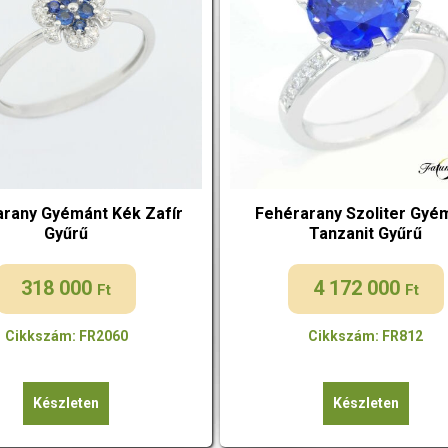
rany Gyémánt Kék Zafír
Fehérarany Szoliter Gyé
Gyűrű
Tanzanit Gyűrű
318 000
4 172 000
Ft
Ft
Cikkszám: FR2060
Cikkszám: FR812
Készleten
Készleten