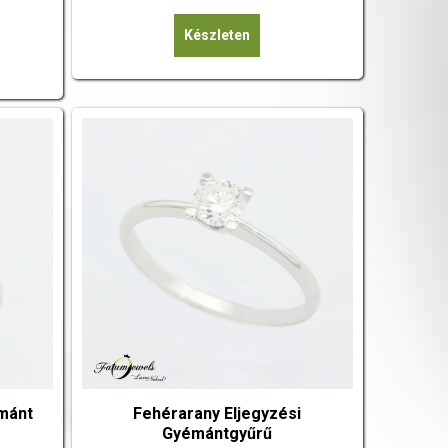
Készleten
mánt
Fehérarany Eljegyzési
Gyémántgyűrű