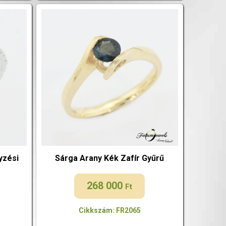
yzési
Sárga Arany Kék Zafír Gyűrű
268 000
Ft
Cikkszám: FR2065