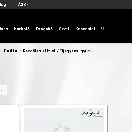
log
ÁSZF
lánc
Karkötő
Drágakő
Szett
Kapcsolat
Ön itt áll:
Kezdőlap
/
Üzlet
/
Eljegyzési gyűrű