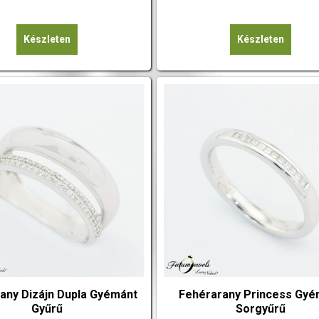
Készleten
Készleten
any Dizájn Dupla Gyémánt
Fehérarany Princess Gyé
Gyűrű
Sorgyűrű