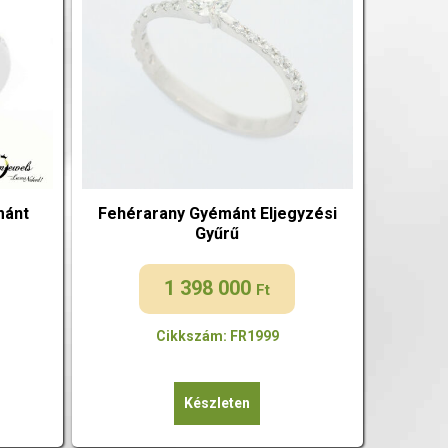
mánt
Fehérarany Gyémánt Eljegyzési
Gyűrű
1 398 000
Ft
Cikkszám: FR1999
Készleten