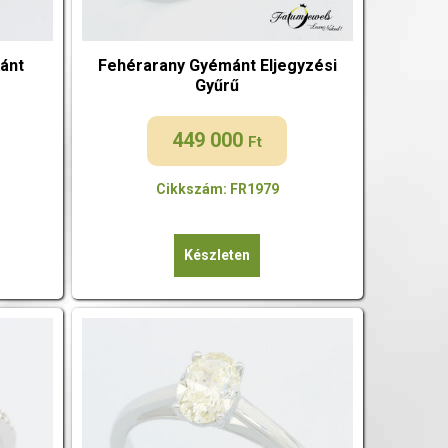
ánt
Fehérarany Gyémánt Eljegyzési
Gyűrű
449 000
Ft
Cikkszám: FR1979
Készleten