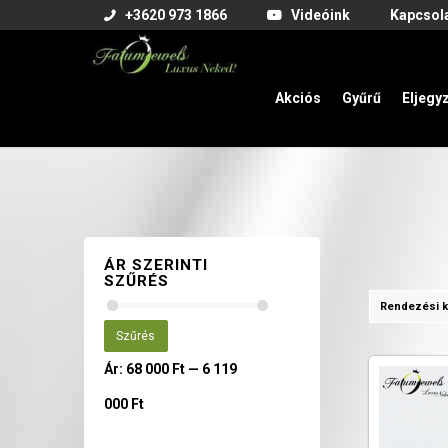
+3620 973 1866
Videóink
Kapcsol
Akciós
Gyűrű
Eljegy
ÁR SZERINTI
SZŰRÉS
Rendezési k
Szűrés
Ár:
68 000 Ft
—
6 119
000 Ft