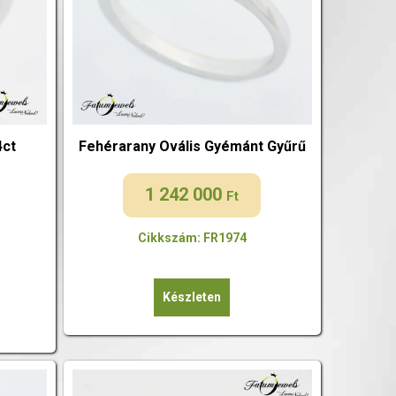
4ct
Fehérarany Ovális Gyémánt Gyűrű
1 242 000
Ft
Cikkszám: FR1974
Készleten