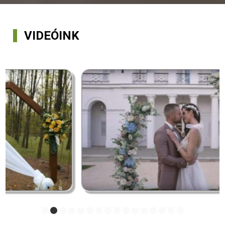
VIDEÓINK
1
2
3
4
5
6
7
8
9
10
11
12
13
14