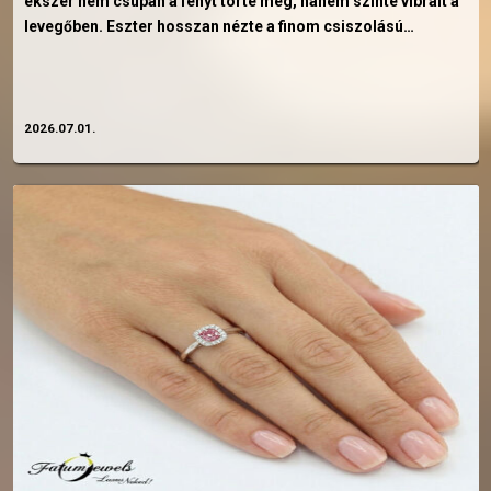
ékszer nem csupán a fényt törte meg, hanem szinte vibrált a
levegőben. Eszter hosszan nézte a finom csiszolású…
2026.07.01.