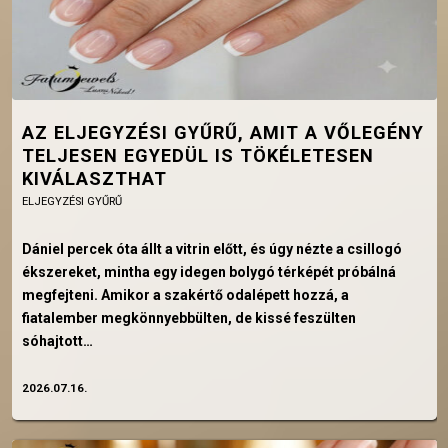
AZ ELJEGYZÉSI GYŰRŰ, AMIT A VŐLEGÉNY
TELJESEN EGYEDÜL IS TÖKÉLETESEN
KIVÁLASZTHAT
ELJEGYZÉSI GYŰRŰ
Dániel percek óta állt a vitrin előtt, és úgy nézte a csillogó
ékszereket, mintha egy idegen bolygó térképét próbálná
megfejteni. Amikor a szakértő odalépett hozzá, a
fiatalember megkönnyebbülten, de kissé feszülten
sóhajtott…
2026.07.16.