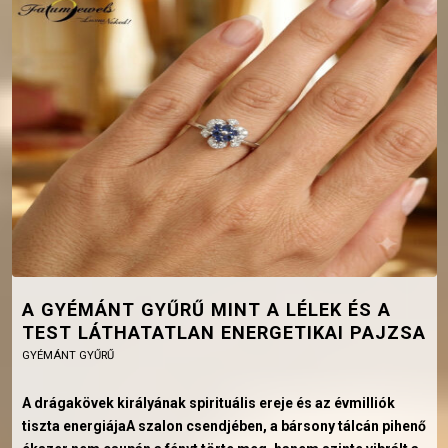
A GYÉMÁNT GYŰRŰ MINT A LÉLEK ÉS A
TEST LÁTHATATLAN ENERGETIKAI PAJZSA
GYÉMÁNT GYŰRŰ
A drágakövek királyának spirituális ereje és az évmilliók
tiszta energiájaA szalon csendjében, a bársony tálcán pihenő