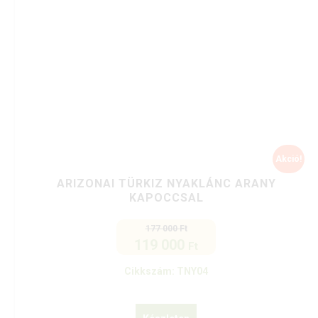
Akció!
ARIZONAI TÜRKIZ NYAKLÁNC ARANY
KAPOCCSAL
177 000
Ft
119 000
Original
Current
Ft
price
price
Cikkszám: TNY04
was:
is:
177
119
000 Ft.
000 Ft.