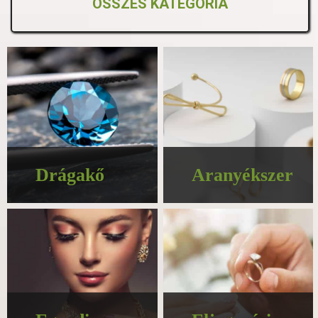
ÖSSZES KATEGÓRIA
Drágakő
Aranyékszer