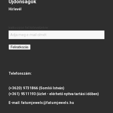
Újdonságok
Hírlevél
Iratkozzon fel hírlevelünkre:
Feliratkozás
Telefonszám:
(+3620) 9731866
(Somlói István)
(+361) 9511193
(üzlet - elérhető nyitva tartási időben)
E-mail:
fatumjewels@fatumjewels.hu