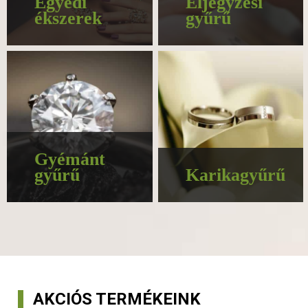
Egyedi
Eljegyzési
ékszerek
gyűrű
Gyémánt
gyűrű
Karikagyűrű
AKCIÓS TERMÉKEINK