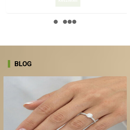
Készleten
1
2
3
4
5
BLOG