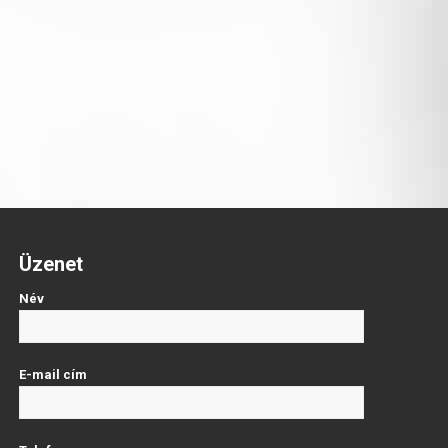
Üzenet
Név
E-mail cím