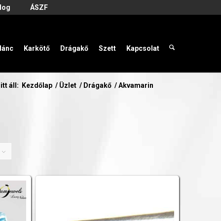
log
ÁSZF
lánc
Karkötő
Drágakő
Szett
Kapcsolat
itt áll:
Kezdőlap
/
Üzlet
/
Drágakő
/
Akvamarin