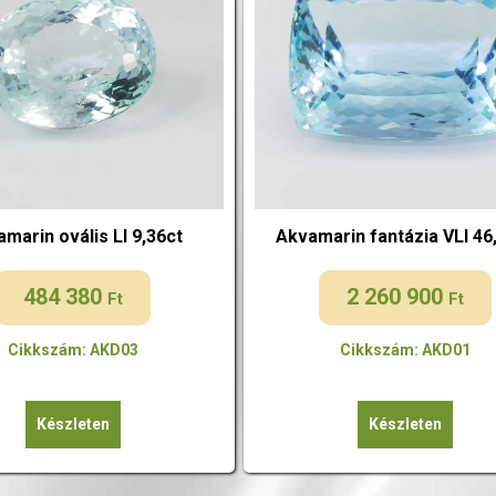
marin ovális LI 9,36ct
Akvamarin fantázia VLI 46
484 380
2 260 900
Ft
Ft
Cikkszám: AKD03
Cikkszám: AKD01
Készleten
Készleten