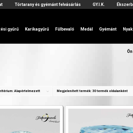
at
Törtarany és gyémánt felvásárlás
GY.I.K.
Ékszerb
zési gyűrű
Karikagyűrű
Fülbevaló
Medál
Gyémánt
Nyak
Ön 
ritérium:
Alapértelmezett
Megjelenített termék:
30 termék oldalanként