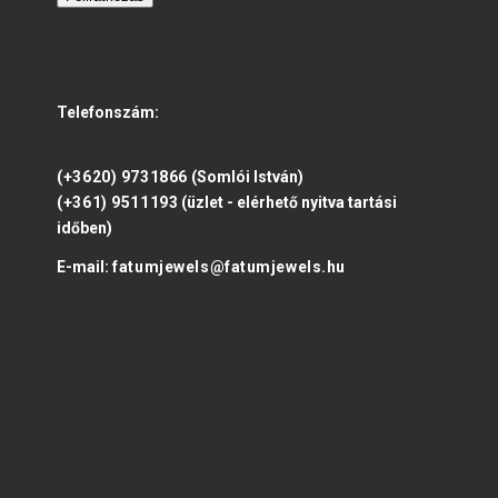
Telefonszám:
(+3620) 9731866
(Somlói István)
(+361) 9511193
(üzlet - elérhető nyitva tartási
időben)
E-mail:
fatumjewels@fatumjewels.hu