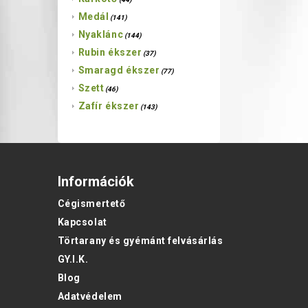
Medál
(141)
Nyaklánc
(144)
Rubin ékszer
(37)
Smaragd ékszer
(77)
Szett
(46)
Zafír ékszer
(143)
Információk
Cégismertető
Kapcsolat
Törtarany és gyémánt felvásárlás
GY.I.K.
Blog
Adatvédelem