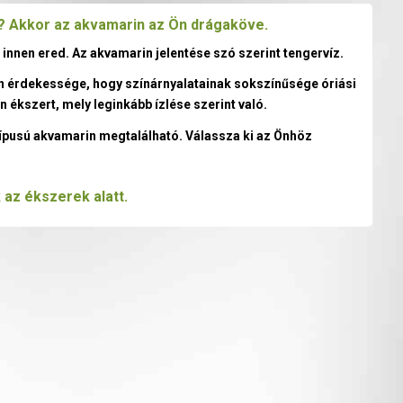
t? Akkor az akvamarin az Ön drágaköve.
innen ered. Az akvamarin jelentése szó szerint tengervíz.
ön érdekessége, hogy színárnyalatainak sokszínűsége óriási
n ékszert, mely leginkább ízlése szerint való.
típusú akvamarin megtalálható. Válassza ki az Önhöz
 az ékszerek alatt.