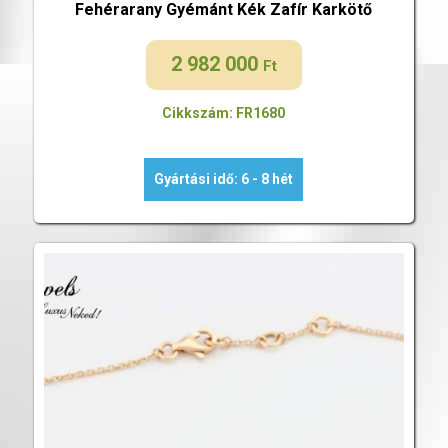
Fehérarany Gyémánt Kék Zafír Karkötő
2 982 000
Ft
Cikkszám: FR1680
Gyártási idő: 6 - 8 hét