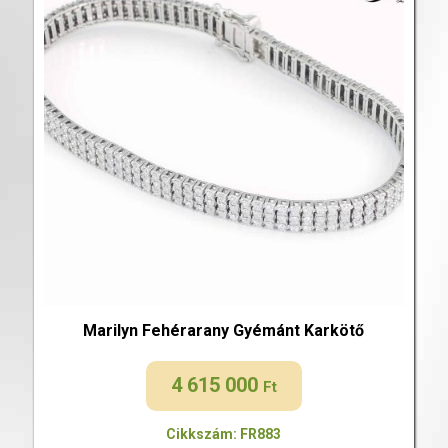
Marilyn Fehérarany Gyémánt Karkötő
4 615 000
Ft
Cikkszám: FR883