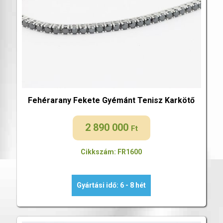
Fehérarany Fekete Gyémánt Tenisz Karkötő
2 890 000
Ft
Cikkszám: FR1600
Gyártási idő: 6 - 8 hét