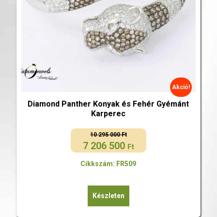
Akció!
Diamond Panther Konyak és Fehér Gyémánt
Karperec
10 295 000
Ft
7 206 500
Original
Current
Ft
price
price
Cikkszám: FR509
was:
is:
10
7
295
206
Készleten
000 Ft.
500 Ft.