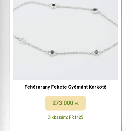
Fehérarany Fekete Gyémánt Karkötő
273 000
Ft
Cikkszám: FR1425