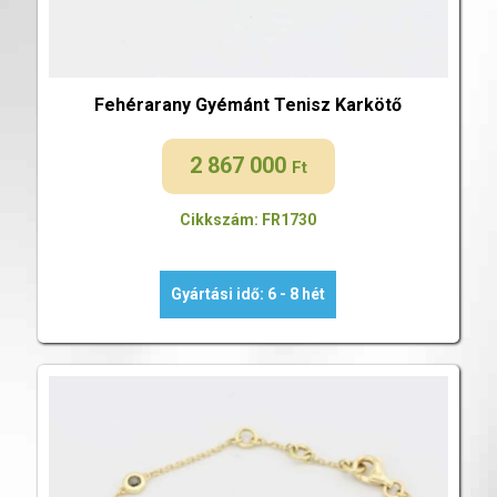
Fehérarany Gyémánt Tenisz Karkötő
2 867 000
Ft
Cikkszám: FR1730
Gyártási idő: 6 - 8 hét