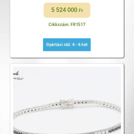
5 524 000
Ft
Cikkszám: FR1517
Gyártási idő: 4 - 6 hét