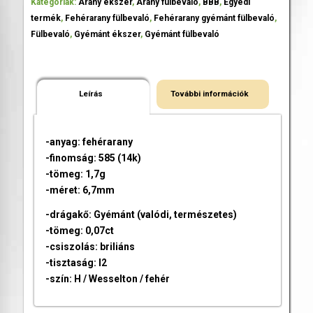
Kategóriák:
Arany ékszer
,
Arany fülbevaló
,
BBB
,
Egyedi
termék
,
Fehérarany fülbevaló
,
Fehérarany gyémánt fülbevaló
,
Fülbevaló
,
Gyémánt ékszer
,
Gyémánt fülbevaló
Leírás
További információk
-anyag: fehérarany
-finomság: 585 (14k)
-tömeg: 1,7g
-méret: 6,7mm
-drágakő: Gyémánt (valódi, természetes)
-tömeg: 0,07ct
-csiszolás: briliáns
-tisztaság: I2
-szín: H / Wesselton / fehér