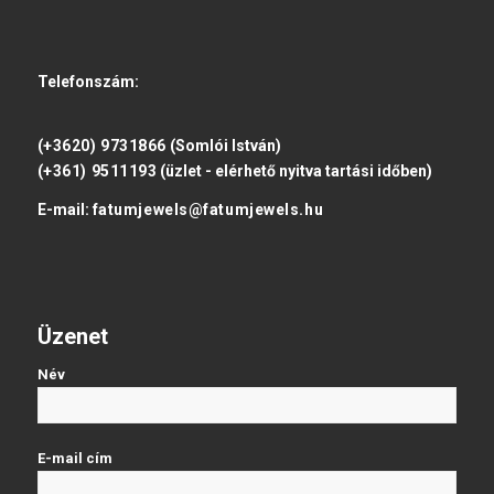
Telefonszám:
(+3620) 9731866
(Somlói István)
(+361) 9511193
(üzlet - elérhető nyitva tartási időben)
E-mail:
fatumjewels@fatumjewels.hu
Üzenet
Név
E-mail cím