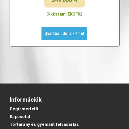
249 000
Ft
Cikkszám: EKOF02
Gyártási idő: 3 - 4 hét
Információk
Cégismertető
Kapcsolat
Törtarany és gyémánt felvásárlás