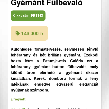
Gyémánt Fülbevaló
Cikkszám:
FR1143
143 000
Ft
Különleges formatervezés, selymesen fénylő
fehérarany és két briliáns gyémánt. Ezekből
hozta létre a Fatumjewels Galéria ezt a
fehérarany gyémánt button fülbevalót, mely
kitűnő áron elérhető a gyémánt ékszer
kínálatban. Kerek, domború formák a fény
játékának engedve egyszerű eleganciát
nyújtanak számodra.
Elfogyott