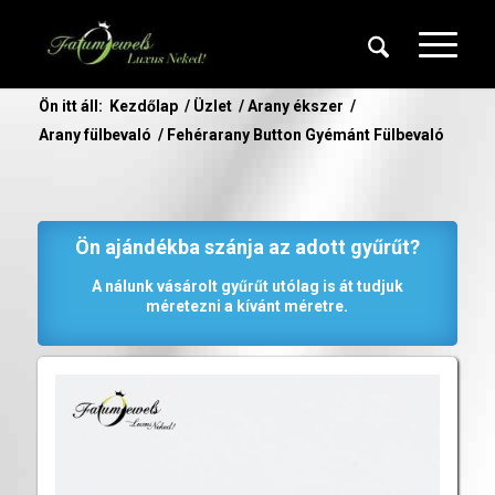
Ön itt áll:
Kezdőlap
/
Üzlet
/
Arany ékszer
/
Arany fülbevaló
/
Fehérarany Button Gyémánt Fülbevaló
Ön ajándékba szánja az adott gyűrűt?
A nálunk vásárolt gyűrűt utólag is át tudjuk
méretezni a kívánt méretre.