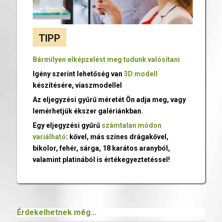
TIPP
Bármilyen elképzelést meg tudunk valósítani
Igény szerint lehetőség van
3D modell
készítésére, viaszmodellel
Az eljegyzési gyűrű méretét Ön adja meg, vagy
lemérhetjük ékszer galériánkban.
Egy eljegyzési gyűrű
számtalan módon
variálható
: kővel, más színes drágakővel,
bikolor, fehér, sárga, 18 karátos aranyból,
valamint platinából is értékegyeztetéssel!
Érdekelhetnek még…