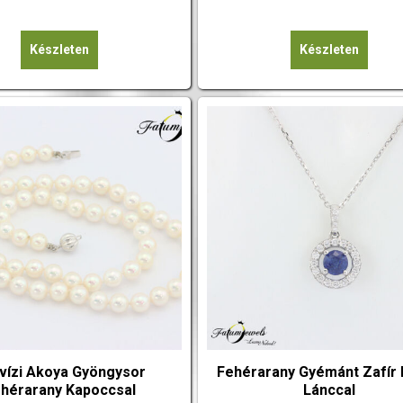
Készleten
Készleten
vízi Akoya Gyöngysor
Fehérarany Gyémánt Zafír
hérarany Kapoccsal
Lánccal