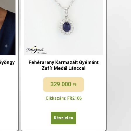
 Gyöngy
Fehérarany Karmazált Gyémánt
Zafír Medál Lánccal
329 000
Ft
Cikkszám: FR2106
Készleten