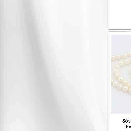
Sós
Fe