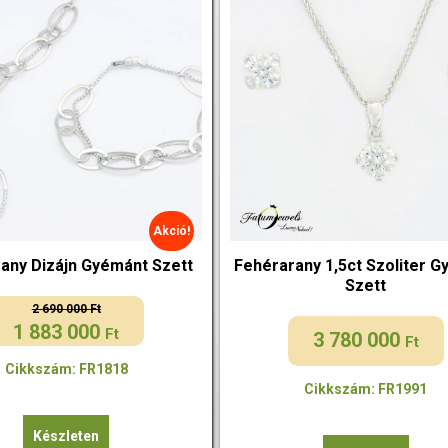
Akció!
any Dizájn Gyémánt Szett
Fehérarany 1,5ct Szoliter 
Szett
2 690 000
Ft
1 883 000
Original
Current
Ft
3 780 000
Ft
price
price
Cikkszám: FR1818
was:
is:
Cikkszám: FR1991
2
1
690
883
Készleten