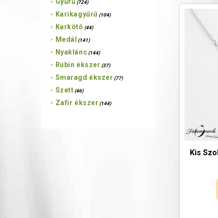
Gyűrű
(724)
Karikagyűrű
(104)
Karkötő
(44)
Medál
(141)
Nyaklánc
(144)
Rubin ékszer
(37)
Smaragd ékszer
(77)
Szett
(46)
Zafír ékszer
(144)
Kis Szo