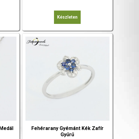
6
4
950
865
Készleten
000 Ft.
000 Ft.
 Medál
Fehérarany Gyémánt Kék Zafír
Gyűrű