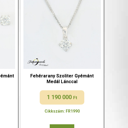
Gyémánt
Fehérarany Szoliter Gyémánt
Medál Lánccal
1 190 000
Ft
Cikkszám: FR1990