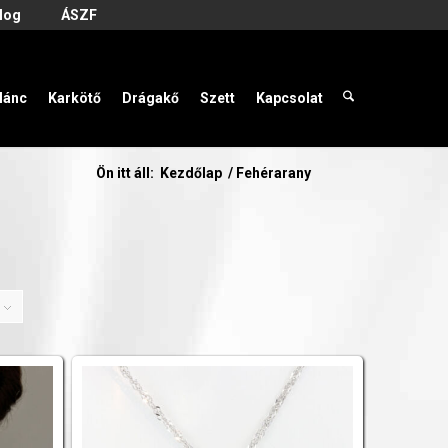
log
ÁSZF
lánc
Karkötő
Drágakő
Szett
Kapcsolat
Ön itt áll:
Kezdőlap
/
Fehérarany