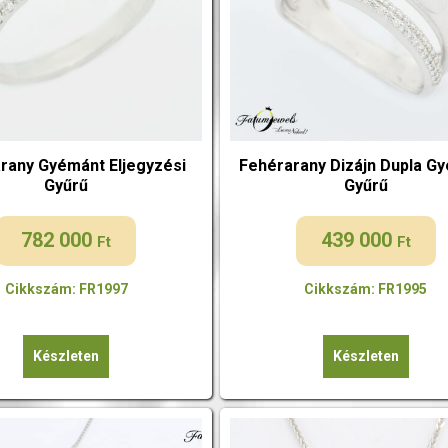
rany Gyémánt Eljegyzési
Fehérarany Dizájn Dupla G
Gyűrű
Gyűrű
782 000
439 000
Ft
Ft
Cikkszám: FR1997
Cikkszám: FR1995
Készleten
Készleten