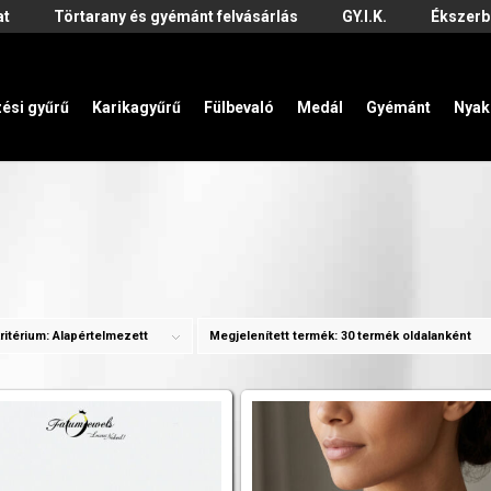
at
Törtarany és gyémánt felvásárlás
GY.I.K.
Ékszerb
zési gyűrű
Karikagyűrű
Fülbevaló
Medál
Gyémánt
Nyak
ritérium:
Alapértelmezett
Megjelenített termék:
30 termék oldalanként