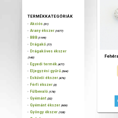
TERMÉKKATEGÓRIÁK
Akciós
(51)
Arany ékszer
(1077)
BBB
(1199)
Drágakő
(77)
Drágaköves ékszer
Fehéra
(140)
Egyedi termék
(477)
Eljegyzési gyűrű
(564)
Esküvői ékszer
(476)
Férfi ékszer
(3)
Fülbevaló
(178)
Gyémánt
(32)
Gyémánt ékszer
(909)
Gyöngy ékszer
(158)