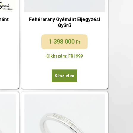
mánt
Fehérarany Gyémánt Eljegyzési
Gyűrű
1 398 000
Ft
Cikkszám: FR1999
Készleten