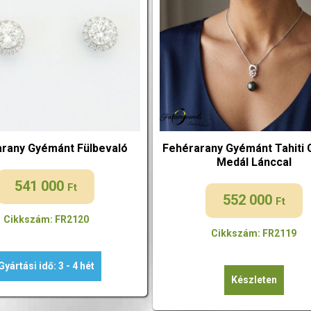
rany Gyémánt Fülbevaló
Fehérarany Gyémánt Tahiti
Medál Lánccal
541 000
Ft
552 000
Ft
Cikkszám: FR2120
Cikkszám: FR2119
Gyártási idő: 3 - 4 hét
Készleten