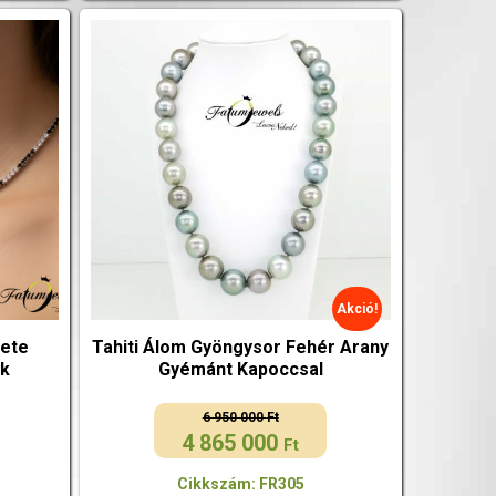
Akció!
kete
Tahiti Álom Gyöngysor Fehér Arany
ék
Gyémánt Kapoccsal
6 950 000
Ft
4 865 000
Original
Current
Ft
price
price
Cikkszám: FR305
was:
is: