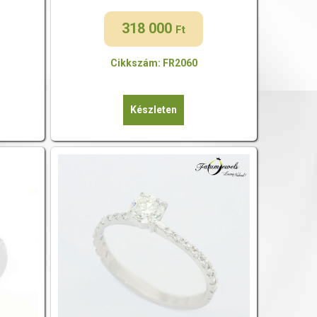
318 000
Ft
Cikkszám: FR2060
Készleten