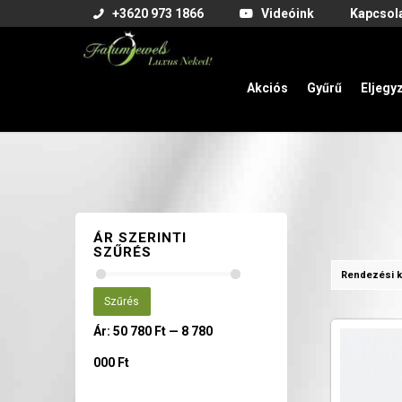
+3620 973 1866
Videóink
Kapcsol
Akciós
Gyűrű
Eljegy
ÁR SZERINTI
SZŰRÉS
Rendezési k
Szűrés
Ár:
50 780 Ft
—
8 780
000 Ft