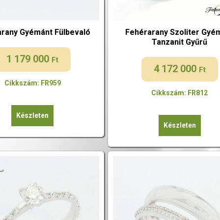
rany Gyémánt Fülbevaló
Fehérarany Szoliter Gyé
Tanzanit Gyűrű
1 179 000
Ft
4 172 000
Ft
Cikkszám: FR959
Cikkszám: FR812
Készleten
Készleten