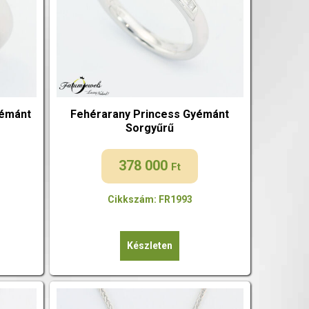
yémánt
Fehérarany Princess Gyémánt
Sorgyűrű
378 000
Ft
Cikkszám: FR1993
Készleten