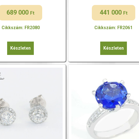
689 000
441 000
Ft
Ft
Cikkszám: FR2080
Cikkszám: FR2061
Készleten
Készleten