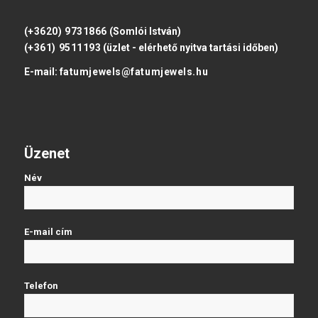
(+3620) 9731866
(Somlói István)
(+361) 9511193
(üzlet - elérhető nyitva tartási időben)
E-mail:
fatumjewels@fatumjewels.hu
Üzenet
Név
E-mail cím
Telefon