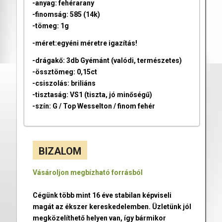
-anyag: fehérarany
-finomság: 585 (14k)
-tömeg: 1g
-méret:egyéni méretre igazítás!
-drágakő: 3db Gyémánt (valódi, természetes)
-össztömeg: 0,15ct
-csiszolás: briliáns
-tisztaság: VS1 (tiszta, jó minőségű)
-szín: G / Top Wesselton / finom fehér
BIZALOM
Vásároljon megbízható forrásból
Cégünk több mint 16 éve stabilan képviseli
magát az ékszer kereskedelemben. Üzletünk jól
megközelíthető helyen van, így bármikor