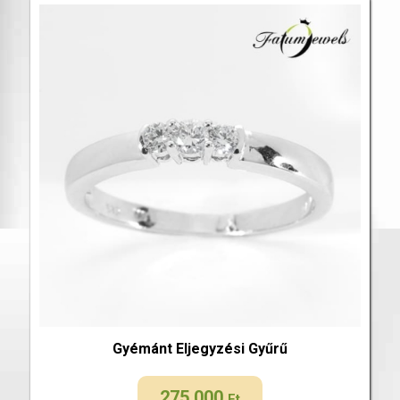
Gyémánt Eljegyzési Gyűrű
275 000
Ft