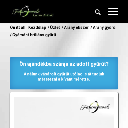
Ön itt áll:
Kezdőlap
/
Üzlet
/
Arany ékszer
/
Arany gyűrű
/
Gyémánt briliáns gyűrű
Ön ajándékba szánja az adott gyűrűt?
A nálunk vásárolt gyűrűt utólag is át tudjuk
méretezni a kívánt méretre.