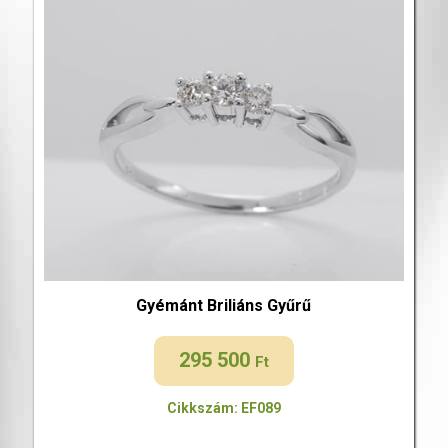
Gyémánt Briliáns Gyűrű
295 500
Ft
Cikkszám: EF089