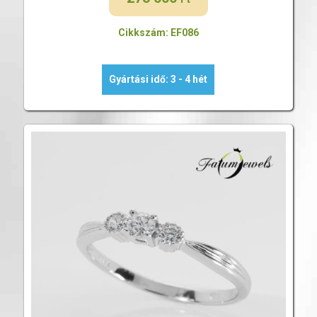
Cikkszám: EF086
Gyártási idő: 3 - 4 hét