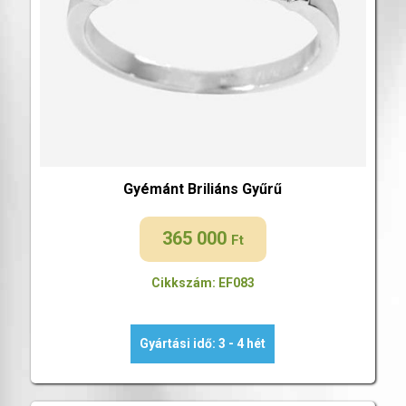
Gyémánt Briliáns Gyűrű
365 000
Ft
Cikkszám: EF083
Gyártási idő: 3 - 4 hét