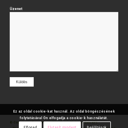
Üzenet
Ez az oldal cookie-kat használ. Az oldal böngészésének
folytatásával Ön elfogadja a cookie-k használatát.
© Copyright - Fatumjewels
Készítette: Web and Seo KFT.
Elfogad
Elutasít mindent
Beállítások