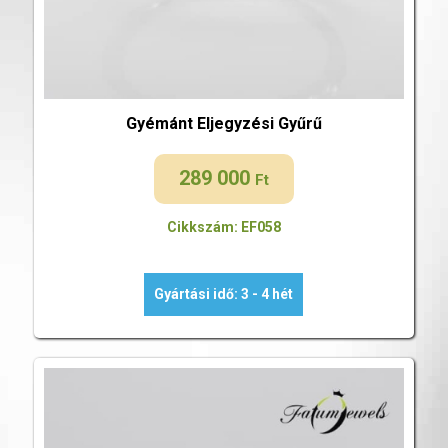
Gyémánt Eljegyzési Gyűrű
289 000
Ft
Cikkszám: EF058
Gyártási idő: 3 - 4 hét