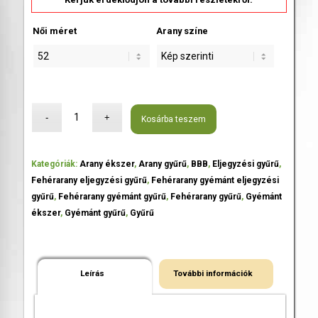
Női méret
Arany színe
Kosárba teszem
Kategóriák:
Arany ékszer
,
Arany gyűrű
,
BBB
,
Eljegyzési gyűrű
,
Fehérarany eljegyzési gyűrű
,
Fehérarany gyémánt eljegyzési
gyűrű
,
Fehérarany gyémánt gyűrű
,
Fehérarany gyűrű
,
Gyémánt
ékszer
,
Gyémánt gyűrű
,
Gyűrű
Leírás
További információk