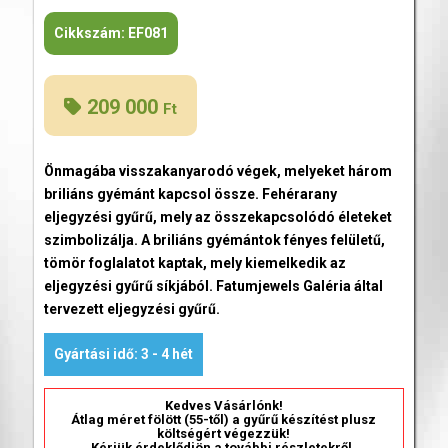
Cikkszám:
EF081
209 000
Ft
Önmagába visszakanyarodó végek, melyeket három
briliáns gyémánt kapcsol össze. Fehérarany
eljegyzési gyűrű, mely az összekapcsolódó életeket
szimbolizálja. A briliáns gyémántok fényes felületű,
tömör foglalatot kaptak, mely kiemelkedik az
eljegyzési gyűrű síkjából. Fatumjewels Galéria által
tervezett eljegyzési gyűrű.
Gyártási idő: 3 - 4 hét
Kedves Vásárlónk!
Átlag méret fölött (55-től) a gyűrű készítést plusz
költségért végezzük!
Kérjük érdeklődjön a további részletekről.