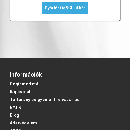
Gyártási idő: 3 - 4 hét
Információk
Cégismertető
Kapcsolat
Törtarany és gyémánt felvásárlás
GY.I.K.
Blog
Adatvédelem