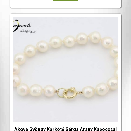
Akoya Gyöngy Karkötő Sárga Arany Kapoccsal