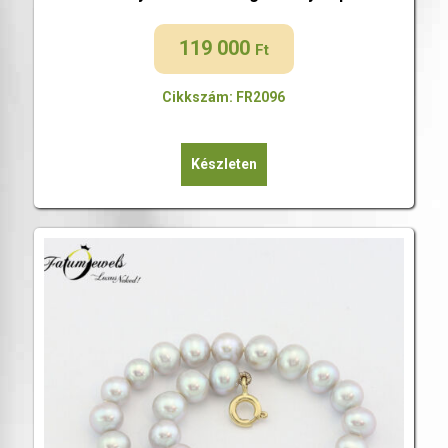
119 000
Ft
Cikkszám: FR2096
Készleten