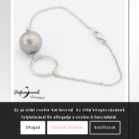
Fehérarany Tahiti Gyöngy Karkötő
Ez az oldal cookie-kat használ. Az oldal böngészésének
folytatásával Ön elfogadja a cookie-k használatát.
279 000
Ft
Elfogad
Elutasít mindent
Beállítások