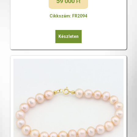
59 000
Ft
Cikkszám: FR2094
Készleten