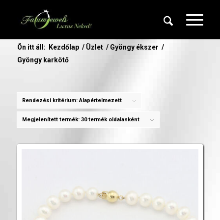
Ön itt áll:
Kezdőlap
/
Üzlet
/
Gyöngy ékszer
/
Gyöngy karkötő
Rendezési kritérium:
Alapértelmezett
Megjelenített termék:
30 termék oldalanként