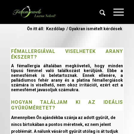
Ön itt áll:
Kezdőlap
/
Gyakran ismételt kérdések
FÉMALLERGIÁVAL VISELHETEK
ARANY
ÉKSZERT
?
A fémallergia általában megköveteli, hogy minden
típusú fémmel való találkozást kerüljünk. Ebbe a
nemesfémek is beletartoznak. Ennek ellenére, a
palládiumos fehér arany és a platina fémallergiások
számára is viselhető, nem okoz irritációt, ezért ezt a
nemesfémet javasoljuk számukra.
HOGYAN TALÁLJAM KI AZ IDEÁLIS
GYŰRŰMÉRETET?
Amennyiben Ön ajándékba szánja az adott gyűrűt, de
nincs birtokában a pontos méretnek, ez nem jelent
problémát. A nálunk vásárolt gyűrűt utólag is át tudjuk