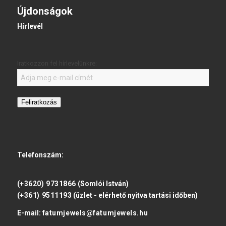
Újdonságok
Hírlevél
Iratkozzon fel hírlevelünkre:
Feliratkozás
Telefonszám:
(+3620) 9731866
(Somlói István)
(+361) 9511193
(üzlet - elérhető nyitva tartási időben)
E-mail:
fatumjewels@fatumjewels.hu