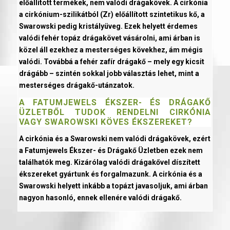
előállított termékek, nem valódi drágakövek. A cirkónia
a cirkónium-szilikátból (Zr) előállított szintetikus kő, a
Swarowski pedig kristályüveg. Ezek helyett érdemes
valódi fehér topáz drágakövet vásárolni, ami árban is
közel áll ezekhez a mesterséges kövekhez, ám mégis
valódi. Továbbá a fehér zafír drágakő – mely egy kicsit
drágább – szintén sokkal jobb választás lehet, mint a
mesterséges drágakő-utánzatok.
A FATUMJEWELS ÉKSZER- ÉS DRÁGAKŐ
ÜZLETBŐL TUDOK RENDELNI CIRKÓNIA
VAGY SWAROWSKI KÖVES ÉKSZEREKET?
A cirkónia és a Swarowski nem valódi drágakövek, ezért
a Fatumjewels Ékszer- és Drágakő Üzletben ezek nem
találhatók meg. Kizárólag valódi drágakővel díszített
ékszereket gyártunk és forgalmazunk. A cirkónia és a
Swarowski helyett inkább a topázt javasoljuk, ami árban
nagyon hasonló, ennek ellenére valódi drágakő.