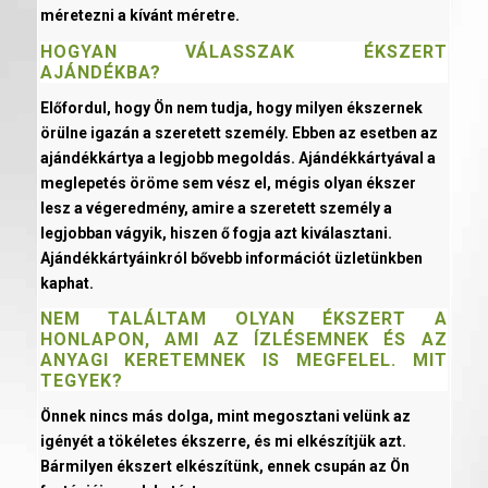
méretezni a kívánt méretre.
HOGYAN VÁLASSZAK ÉKSZERT
AJÁNDÉKBA?
Előfordul, hogy Ön nem tudja, hogy milyen ékszernek
örülne igazán a szeretett személy. Ebben az esetben az
ajándékkártya a legjobb megoldás. Ajándékkártyával a
meglepetés öröme sem vész el, mégis olyan ékszer
lesz a végeredmény, amire a szeretett személy a
legjobban vágyik, hiszen ő fogja azt kiválasztani.
Ajándékkártyáinkról bővebb információt üzletünkben
kaphat.
NEM TALÁLTAM OLYAN ÉKSZERT A
HONLAPON, AMI AZ ÍZLÉSEMNEK ÉS AZ
ANYAGI KERETEMNEK IS MEGFELEL. MIT
TEGYEK?
Önnek nincs más dolga, mint megosztani velünk az
igényét a tökéletes ékszerre, és mi elkészítjük azt.
Bármilyen ékszert elkészítünk, ennek csupán az Ön