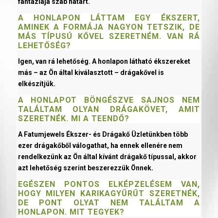
fantáziája szab határt.
A HONLAPON LÁTTAM EGY ÉKSZERT,
AMINEK A FORMÁJA NAGYON TETSZIK, DE
MÁS TÍPUSÚ KŐVEL SZERETNÉM. VAN RÁ
LEHETŐSÉG?
Igen, van rá lehetőség. A honlapon látható ékszereket
más – az Ön által kiválasztott – drágakővel is
elkészítjük.
A HONLAPOT BÖNGÉSZVE SAJNOS NEM
TALÁLTAM OLYAN DRÁGAKÖVET, AMIT
SZERETNÉK. MI A TEENDŐ?
A Fatumjewels Ékszer- és Drágakő Üzletünkben több
ezer drágakőből válogathat, ha ennek ellenére nem
rendelkezünk az Ön által kívánt drágakő típussal, akkor
azt lehetőség szerint beszerezzük Önnek.
EGÉSZEN PONTOS ELKÉPZELÉSEM VAN,
HOGY MILYEN KARIKAGYŰRŰT SZERETNÉK,
DE PONT OLYAT NEM TALÁLTAM A
HONLAPON. MIT TEGYEK?