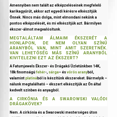
Amennyiben nem talált az elképzeléseinek megfelelő
karikagyűrűt, akkor azt egyedi kérésre elkészítjük
Önnek. Nincs más dolga, mint elmondani nekünk a
pontos elképzelését, és mi elkészítjük azt. Bármilyen
ékszer-álmot megvalósítunk.
MEGTALÁLTAM ÁLMAIM ÉKSZERÉT A
HONLAPON, DE NEM OLYAN SZÍNŰ
ARANYBÓL VAN, MINT AMIT SZERETNÉK.
VAN LEHETŐSÉG MÁS SZÍNŰ ARANYBÓL
KIVITELEZNI EZT AZ ÉKSZERT?
A Fatumjewels Ékszer- és Drágakő Üzletünkben 14K,
18k finomságú
fehér
-,
sárga
– és
vörös arany
ból,
valamint
platiná
ból is készítünk ékszereket. Bármelyik –
nálunk megtalálható – ékszert elkészítjük az Ön által
kedvelt színben és anyagból.
A CIRKÓNIA ÉS A SWAROWSKI VALÓDI
DRÁGAKÖVEK?
Nem. A cirkónia és a Swarowski mesterséges úton