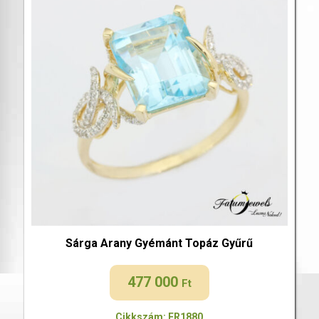
Sárga Arany Gyémánt Topáz Gyűrű
477 000
Ft
Cikkszám: FR1880