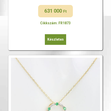
631 000
Ft
Cikkszám: FR1873
Készleten