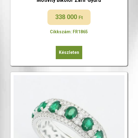
Motivity Bikolor Zafír Gyűrű
338 000
Ft
Cikkszám: FR1865
Készleten