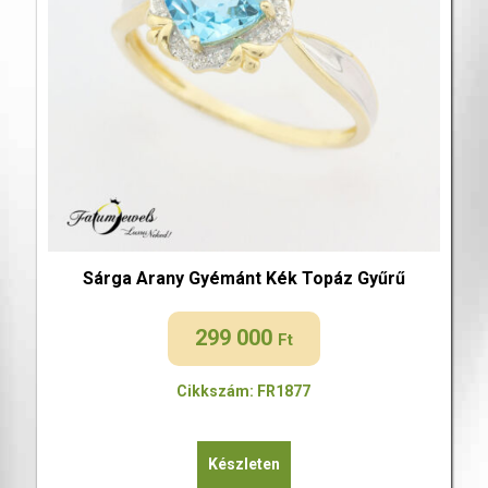
Sárga Arany Gyémánt Kék Topáz Gyűrű
299 000
Ft
Cikkszám: FR1877
Készleten