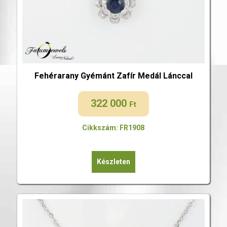
Fehérarany Gyémánt Zafír Medál Lánccal
322 000
Ft
Cikkszám: FR1908
Készleten