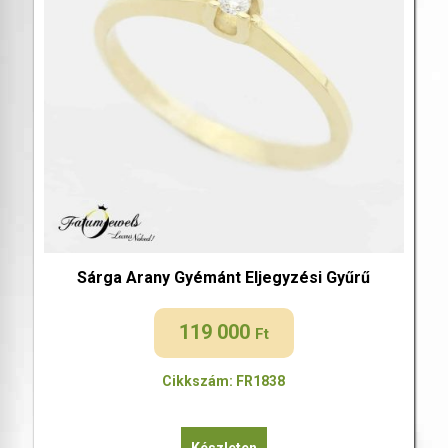
Sárga Arany Gyémánt Eljegyzési Gyűrű
119 000
Ft
Cikkszám: FR1838
Készleten