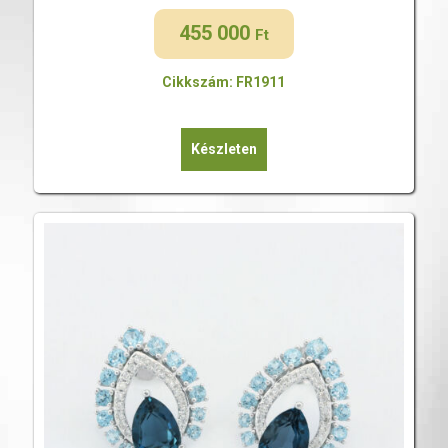
455 000
Ft
Cikkszám: FR1911
Készleten