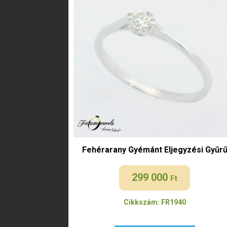
Fehérarany Gyémánt Eljegyzési Gyűr
299 000
Ft
Cikkszám: FR1940