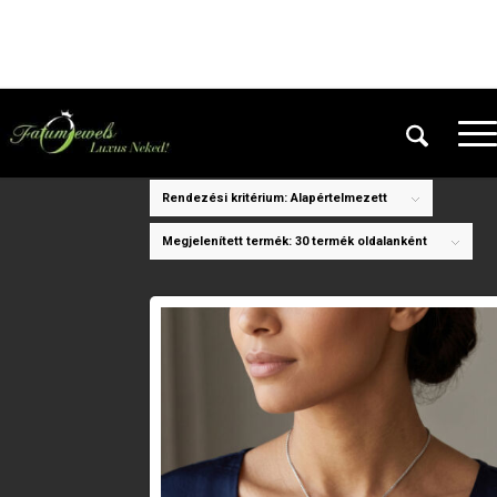
Ön itt áll:
Kezdőlap
/
H / fehér
Rendezési kritérium:
Alapértelmezett
Megjelenített termék:
30 termék oldalanként