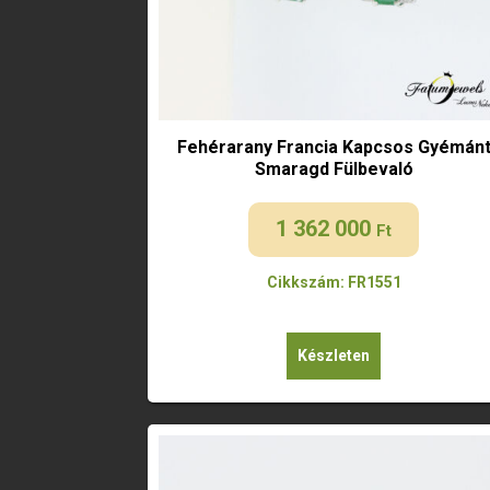
Fehérarany Francia Kapcsos Gyémán
Smaragd Fülbevaló
1 362 000
Ft
Cikkszám: FR1551
Készleten