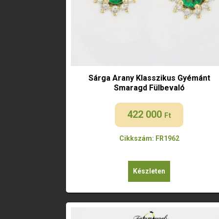
Sárga Arany Klasszikus Gyémánt
Smaragd Fülbevaló
422 000
Ft
Cikkszám: FR1962
Készleten