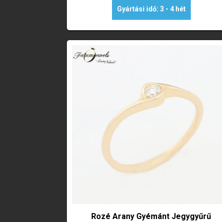
Gyártási idő: 3 - 4 hét
Rozé Arany Gyémánt Jegygyűrű