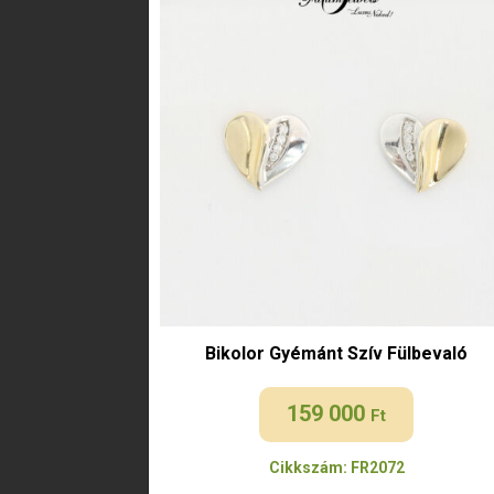
Bikolor Gyémánt Szív Fülbevaló
159 000
Ft
Cikkszám: FR2072