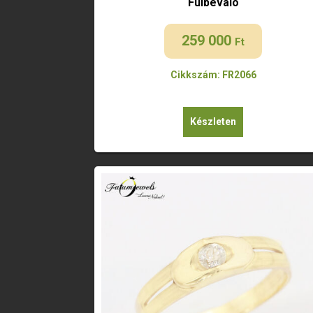
Fülbevaló
259 000
Ft
Cikkszám: FR2066
Készleten