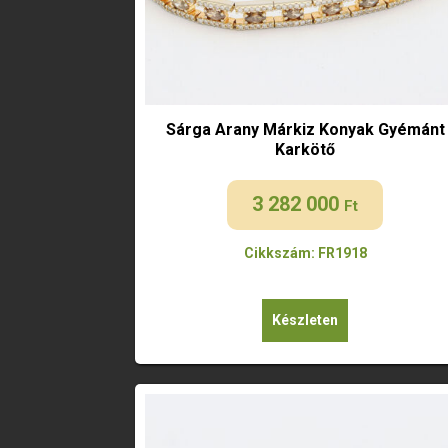
Sárga Arany Márkiz Konyak Gyémánt
Karkötő
3 282 000
Ft
Cikkszám: FR1918
Készleten