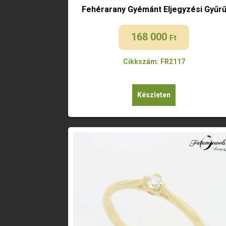
Fehérarany Gyémánt Eljegyzési Gyűr
168 000
Ft
Cikkszám: FR2117
Készleten