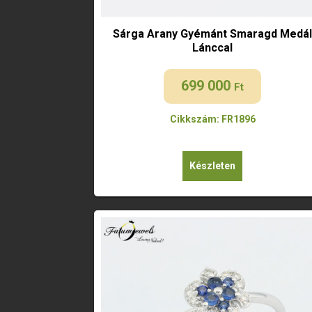
Sárga Arany Gyémánt Smaragd Medá
Lánccal
699 000
Ft
Cikkszám: FR1896
Készleten