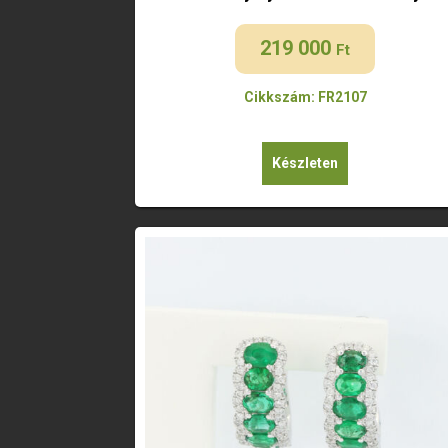
219 000
Ft
Cikkszám: FR2107
Készleten