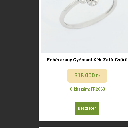
Fehérarany Gyémánt Kék Zafír Gyűrű
318 000
Ft
Cikkszám: FR2060
Készleten