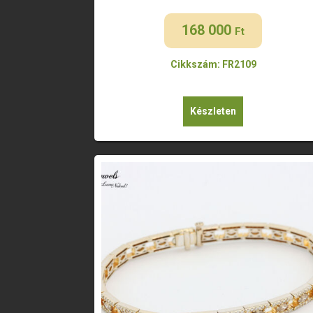
168 000
Ft
Cikkszám: FR2109
Készleten