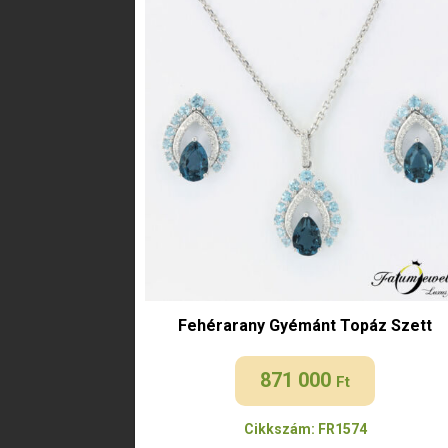
Fehérarany Gyémánt Topáz Szett
871 000
Ft
Cikkszám: FR1574