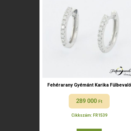
Fehérarany Gyémánt Karika Fülbeval
289 000
Ft
Cikkszám: FR1539