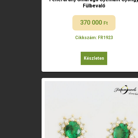
Fülbevaló
370 000
Ft
Cikkszám: FR1923
Készleten