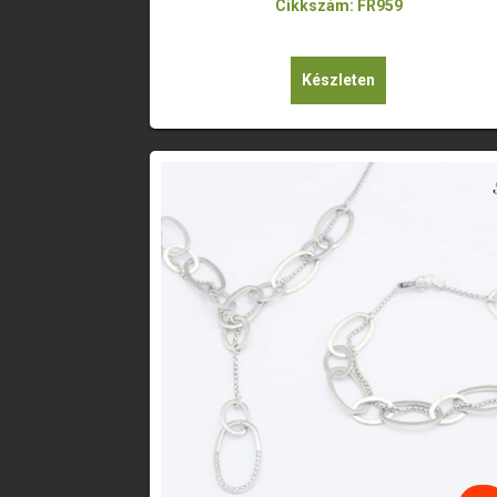
Cikkszám: FR959
Készleten