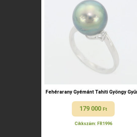
Fehérarany Gyémánt Tahiti Gyöngy Gyű
179 000
Ft
Cikkszám: FR1996