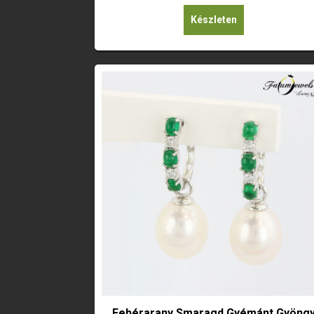
Készleten
Fehérarany Smaragd Gyémánt Gyöng