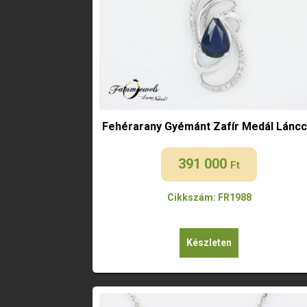
Fehérarany Gyémánt Zafír Medál Láncc
391 000
Ft
Cikkszám: FR1988
Készleten