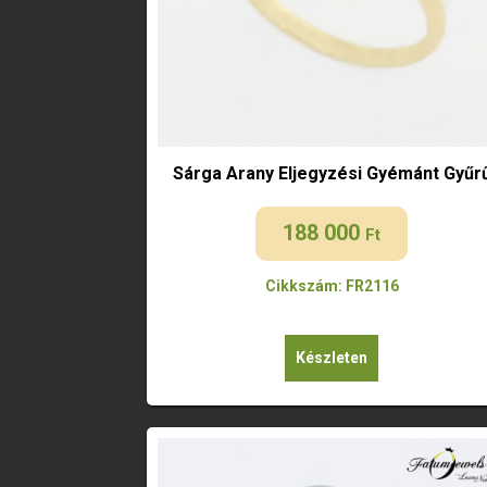
Sárga Arany Eljegyzési Gyémánt Gyűr
188 000
Ft
Cikkszám: FR2116
Készleten