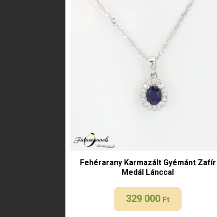
Fehérarany Karmazált Gyémánt Zafír
Medál Lánccal
329 000
Ft