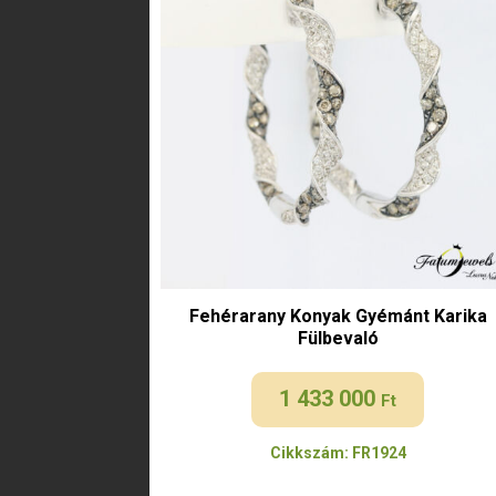
Fehérarany Konyak Gyémánt Karika
Fülbevaló
1 433 000
Ft
Cikkszám: FR1924