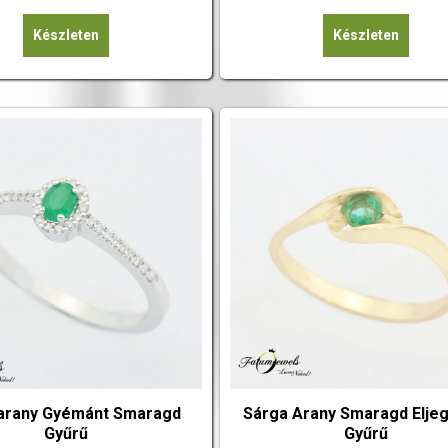
Készleten
Készleten
arany Gyémánt Smaragd
Sárga Arany Smaragd Eljeg
Gyűrű
Gyűrű