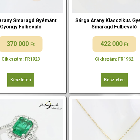
arany Smaragd Gyémánt
Sárga Arany Klasszikus G
Gyöngy Fülbevaló
Smaragd Fülbevaló
370 000
422 000
Ft
Ft
Cikkszám: FR1923
Cikkszám: FR1962
Készleten
Készleten