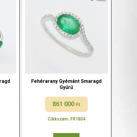
ragd
Fehérarany Gyémánt Smaragd
Gyűrű
861 000
Ft
Cikkszám: FR1834