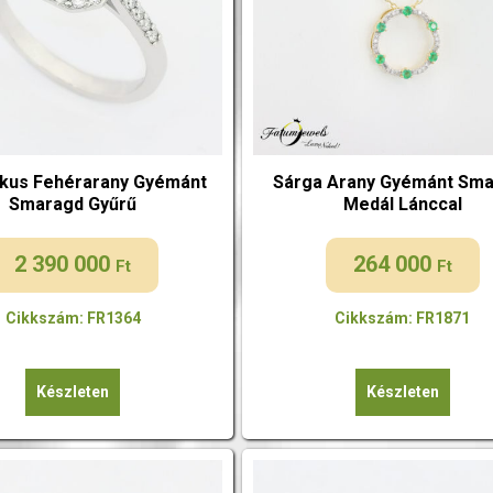
ikus Fehérarany Gyémánt
Sárga Arany Gyémánt Sm
Smaragd Gyűrű
Medál Lánccal
2 390 000
264 000
Ft
Ft
Cikkszám: FR1364
Cikkszám: FR1871
Készleten
Készleten