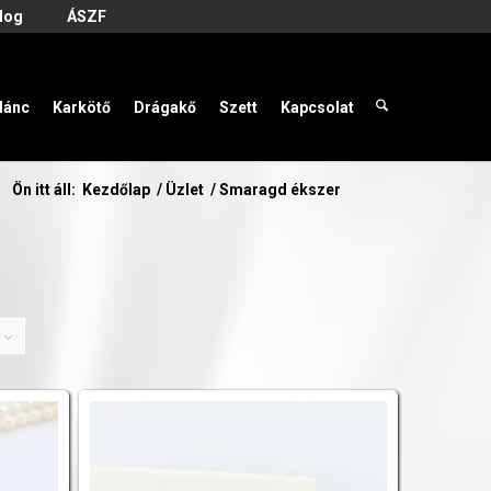
log
ÁSZF
lánc
Karkötő
Drágakő
Szett
Kapcsolat
Ön itt áll:
Kezdőlap
/
Üzlet
/
Smaragd ékszer