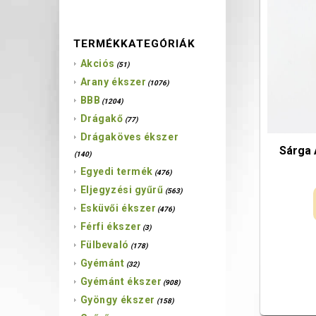
TERMÉKKATEGÓRIÁK
Akciós
(51)
Arany ékszer
(1076)
BBB
(1204)
Drágakő
(77)
Drágaköves ékszer
Sárga
(140)
Egyedi termék
(476)
Eljegyzési gyűrű
(563)
Esküvői ékszer
(476)
Férfi ékszer
(3)
Fülbevaló
(178)
Gyémánt
(32)
Gyémánt ékszer
(908)
Gyöngy ékszer
(158)