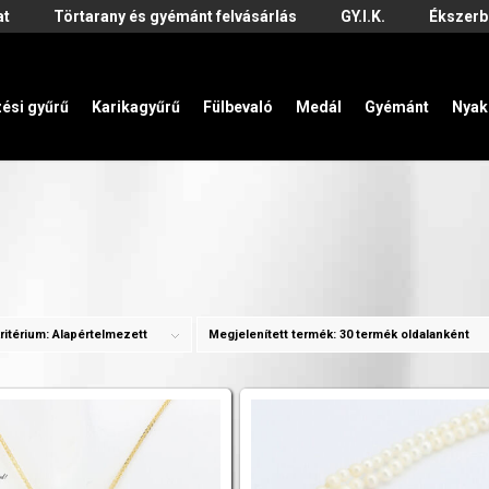
at
Törtarany és gyémánt felvásárlás
GY.I.K.
Ékszerb
zési gyűrű
Karikagyűrű
Fülbevaló
Medál
Gyémánt
Nyak
ritérium:
Alapértelmezett
Megjelenített termék:
30 termék oldalanként