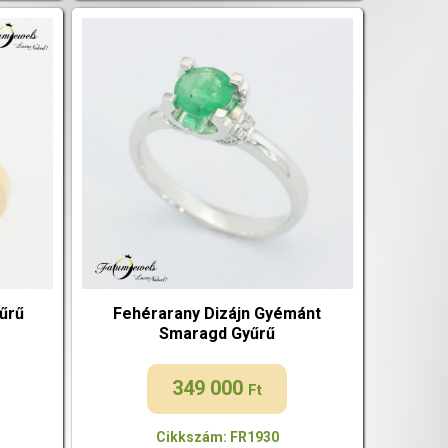
űrű
Fehérarany Dizájn Gyémánt
Smaragd Gyűrű
349 000
Ft
Cikkszám: FR1930