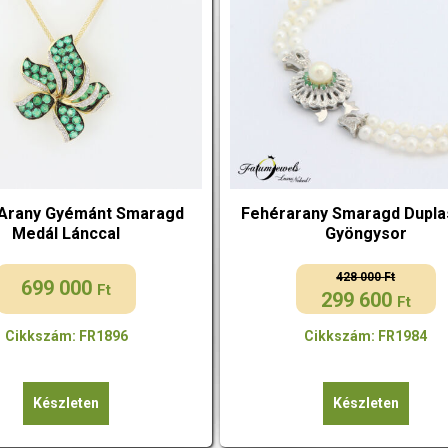
 Arany Gyémánt Smaragd
Fehérarany Smaragd Dupla
Medál Lánccal
Gyöngysor
428 000
Ft
699 000
Ft
299 600
Original
Current
Ft
price
price
Cikkszám: FR1896
Cikkszám: FR1984
was:
is:
428
299
000 Ft.
600 Ft.
Készleten
Készleten