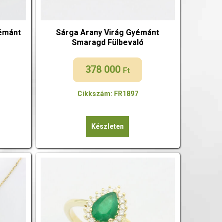
yémánt
Sárga Arany Virág Gyémánt
Smaragd Fülbevaló
378 000
Ft
Cikkszám: FR1897
Készleten