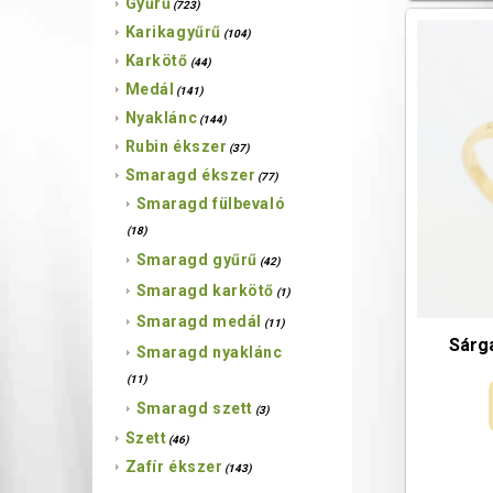
Gyűrű
(723)
Karikagyűrű
(104)
Karkötő
(44)
Medál
(141)
Nyaklánc
(144)
Rubin ékszer
(37)
Smaragd ékszer
(77)
Smaragd fülbevaló
(18)
Smaragd gyűrű
(42)
Smaragd karkötő
(1)
Smaragd medál
(11)
Sárg
Smaragd nyaklánc
(11)
Smaragd szett
(3)
Szett
(46)
Zafír ékszer
(143)