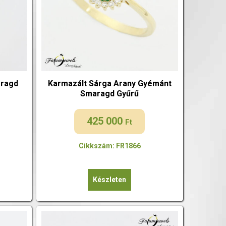
aragd
Karmazált Sárga Arany Gyémánt
Smaragd Gyűrű
425 000
Ft
Cikkszám: FR1866
Készleten