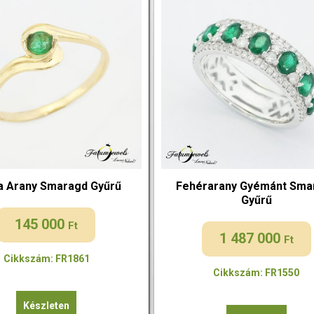
a Arany Smaragd Gyűrű
Fehérarany Gyémánt Sma
Gyűrű
145 000
Ft
1 487 000
Ft
Cikkszám: FR1861
Cikkszám: FR1550
Készleten