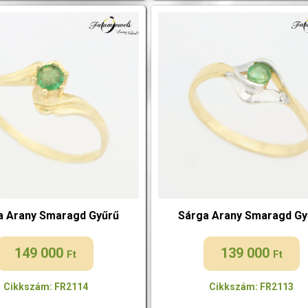
a Arany Smaragd Gyűrű
Sárga Arany Smaragd Gy
149 000
139 000
Ft
Ft
Cikkszám: FR2114
Cikkszám: FR2113