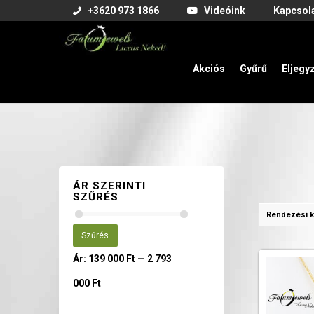
+3620 973 1866
Videóink
Kapcsol
Akciós
Gyűrű
Eljegy
ÁR SZERINTI
SZŰRÉS
Rendezési k
Szűrés
Ár:
139 000 Ft
—
2 793
000 Ft