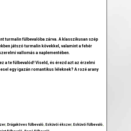
t turmalin fülbevalóba zárva. A klasszikusan szép
kben játszó turmalin kövekkel, valamint a fehér
szerelmi vallomás a naplementében.
 a te fülbevalód! Viseld, és érezd azt az érzelmi
resel egy igazán romantikus léleknek? A rozé arany
zer
,
Drágaköves fülbevaló
,
Esküvői ékszer
,
Esküvői fülbevaló
,