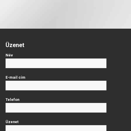
Üzenet
Név
E-mail cím
Telefon
Üzenet