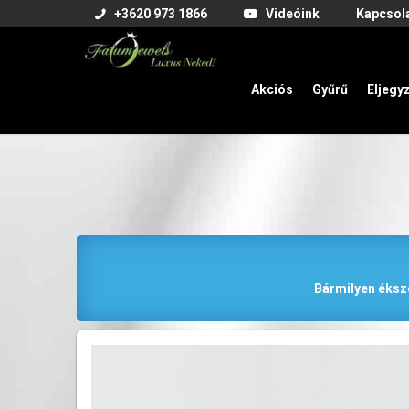
+3620 973 1866
Videóink
Kapcsol
Akciós
Gyűrű
Eljegy
Bármilyen éksze