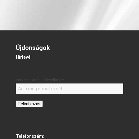
Újdonságok
Hírlevél
Iratkozzon fel hírlevelünkre:
Feliratkozás
Telefonszám: