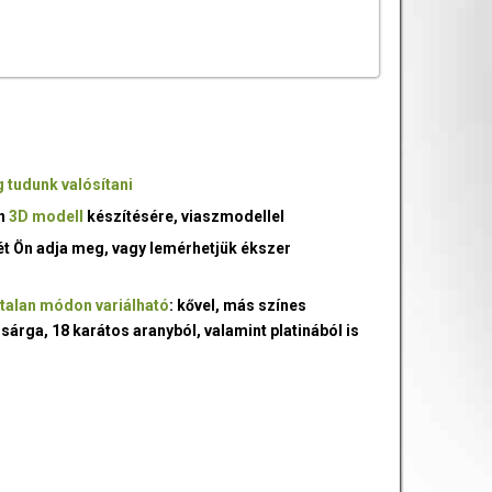
 tudunk valósítani
an
3D modell
készítésére, viaszmodellel
ét Ön adja meg, vagy lemérhetjük ékszer
talan módon variálható
: kővel, más színes
 sárga, 18 karátos aranyból, valamint platinából is