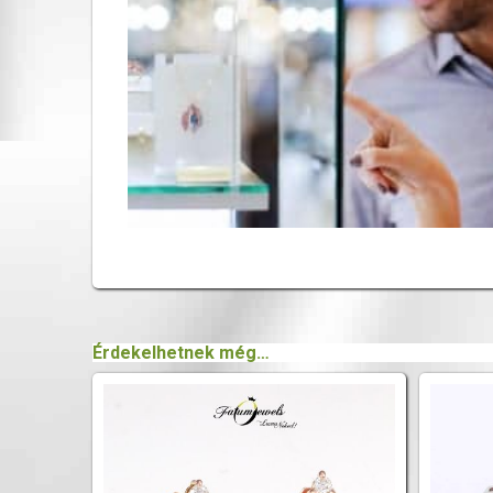
Érdekelhetnek még…