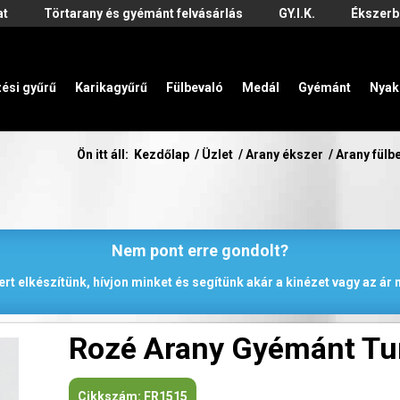
at
Törtarany és gyémánt felvásárlás
GY.I.K.
Ékszerb
zési gyűrű
Karikagyűrű
Fülbevaló
Medál
Gyémánt
Nyak
Ön itt áll:
Kezdőlap
/
Üzlet
/
Arany ékszer
/
Arany fülb
Nem pont erre gondolt?
rt elkészítünk, hívjon minket és segítünk akár a kinézet vagy az á
Rozé Arany Gyémánt Tur
Cikkszám:
FR1515