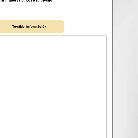
ánt fülbevaló
,
Rozé fülbevaló
További információk