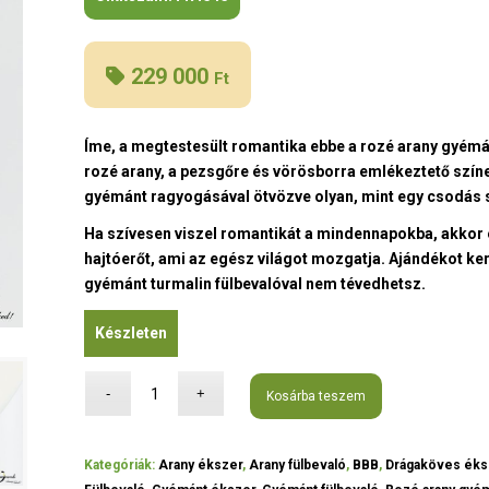
229 000
Ft
Íme, a megtestesült romantika ebbe a rozé arany gyémán
rozé arany, a pezsgőre és vörösborra emlékeztető színe
gyémánt ragyogásával ötvözve olyan, mint egy csodás 
Ha szívesen viszel romantikát a mindennapokba, akkor ez
hajtóerőt, ami az egész világot mozgatja. Ajándékot ke
gyémánt turmalin fülbevalóval nem tévedhetsz.
Készleten
Kosárba teszem
Kategóriák:
Arany ékszer
,
Arany fülbevaló
,
BBB
,
Drágaköves éks