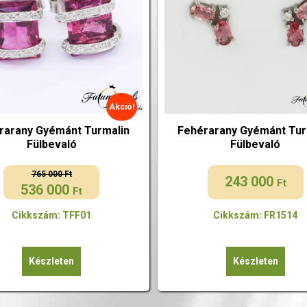
Akció!
rarany Gyémánt Turmalin
Fehérarany Gyémánt Tur
Fülbevaló
Fülbevaló
765 000
Ft
243 000
Ft
536 000
Original
Current
Ft
price
price
Cikkszám: TFF01
Cikkszám: FR1514
was:
is:
765
536
000 Ft.
000 Ft.
Készleten
Készleten