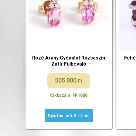
Rozé Arany Gyémánt Rózsaszín
Fehé
Zafír Fülbevaló
505 000
Ft
Cikkszám: FR1008
Gyártási idő: 3 - 4 hét