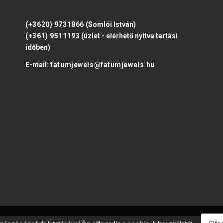
(+3620) 9731866
(Somlói István)
(+361) 9511193
(üzlet - elérhető nyitva tartási
időben)
E-mail:
fatumjewels@fatumjewels.hu