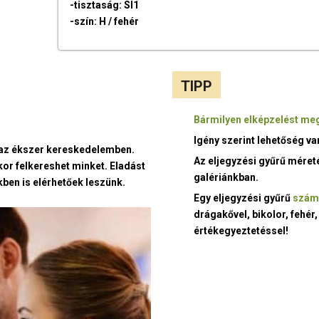
-tisztaság: SI1
-szín: H / fehér
TIPP
Bármilyen elképzelést meg
Igény szerint lehetőség v
t az ékszer kereskedelemben.
Az eljegyzési gyűrű méret
kor felkereshet minket. Eladást
galériánkban.
ben is elérhetőek leszünk.
Egy eljegyzési gyűrű
szám
drágakővel, bikolor, fehér,
értékegyeztetéssel!