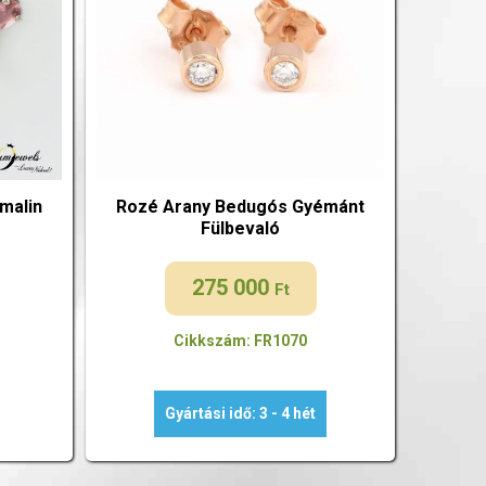
malin
Rozé Arany Bedugós Gyémánt
Fülbevaló
275 000
Ft
Cikkszám: FR1070
Gyártási idő: 3 - 4 hét