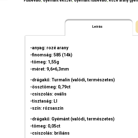
Fülbevaló
,
Gyémánt ékszer
,
Gyémánt fülbevaló
,
Rozé arany gyém
Leírás
-anyag: rozé arany
-finomság: 585 (14k)
-tömeg: 1,55g
-méret: 9,6×6,3mm
-drágakő: Turmalin (valódi, természetes)
-össztömeg: 0,79ct
-csiszolás: ovális
-tisztaság: LI
-szín: rózsaszín
-drágakő: Gyémánt (valódi, természetes)
-tömeg: 0,05ct
-csiszolás: briliáns