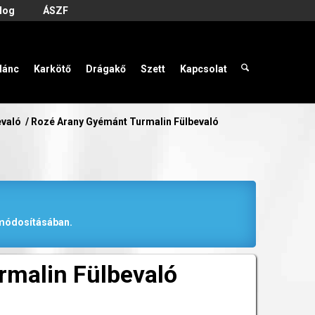
log
ÁSZF
lánc
Karkötő
Drágakő
Szett
Kapcsolat
evaló
/
Rozé Arany Gyémánt Turmalin Fülbevaló
r módosításában.
malin Fülbevaló