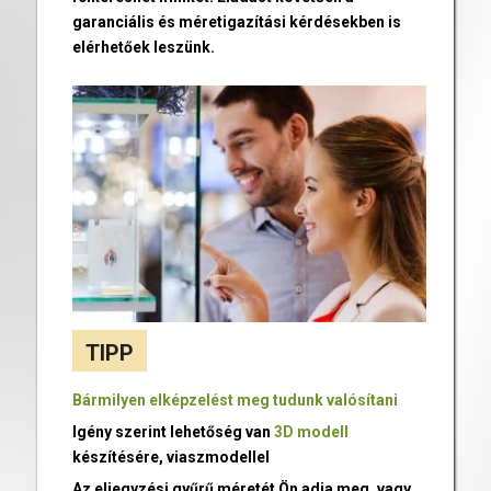
garanciális és méretigazítási kérdésekben is
elérhetőek leszünk.
TIPP
Bármilyen elképzelést meg tudunk valósítani
Igény szerint lehetőség van
3D modell
készítésére, viaszmodellel
Az eljegyzési gyűrű méretét Ön adja meg, vagy