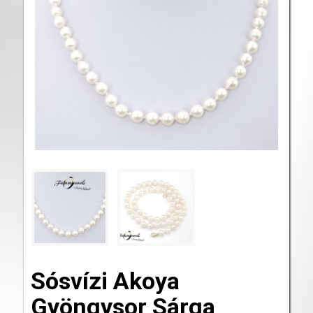
Sósvízi Akoya
Gyöngysor Sárga