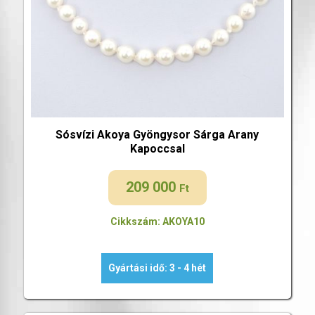
Sósvízi Akoya Gyöngysor Sárga Arany
Kapoccsal
209 000
Ft
Cikkszám: AKOYA10
Gyártási idő: 3 - 4 hét