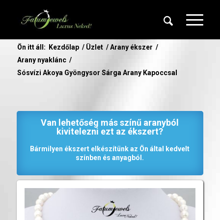
Ön itt áll:
Kezdőlap
/
Üzlet
/
Arany ékszer
/
Arany nyaklánc
/
Sósvízi Akoya Gyöngysor Sárga Arany Kapoccsal
Van lehetőség más színű aranyból
kivitelezni ezt az ékszert?
Bármilyen ékszert elkészítünk az Ön által kedvelt
színben és anyagból.