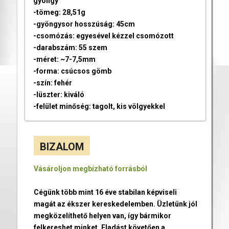
gyöngy
-tömeg: 28,51g
-gyöngysor hosszúság: 45cm
-csomózás: egyesével kézzel csomózott
-darabszám: 55 szem
-méret: ~7-7,5mm
-forma: csúcsos gömb
-szín: fehér
-lüszter: kiváló
-felület minőség: tagolt, kis völgyekkel
BIZALOM
Vásároljon megbízható forrásból
Cégünk több mint 16 éve stabilan képviseli
magát az ékszer kereskedelemben. Üzletünk jól
megközelíthető helyen van, így bármikor
felkereshet minket. Eladást követően a