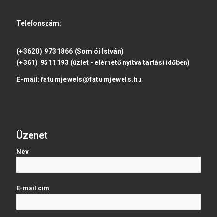
Telefonszám:
(+3620) 9731866
(Somlói István)
(+361) 9511193
(üzlet - elérhető nyitva tartási időben)
E-mail:
fatumjewels@fatumjewels.hu
Üzenet
Név
E-mail cím