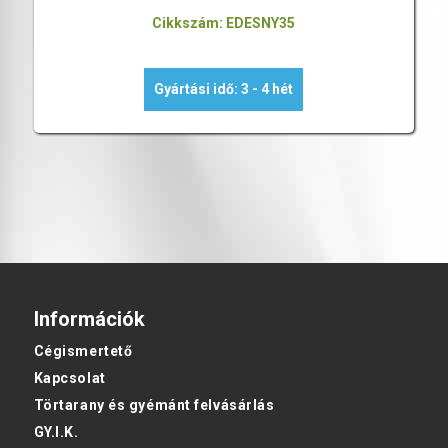
Cikkszám: EDESNY35
Gyártási idő: 3 - 4 hét
Információk
Cégismertető
Kapcsolat
Törtarany és gyémánt felvásárlás
GY.I.K.