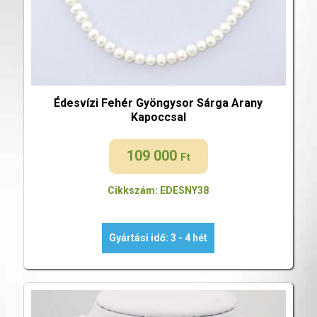
Édesvízi Fehér Gyöngysor Sárga Arany
Kapoccsal
109 000
Ft
Cikkszám: EDESNY38
Gyártási idő: 3 - 4 hét