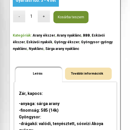
Gyártási idő: 3 - 4 hét
Kosárba teszem
Kategóriák:
Arany ékszer
,
Arany nyaklánc
,
BBB
,
Esküvői
ékszer
,
Esküvői nyakék
,
Gyöngy ékszer
,
Gyöngysor-gyöngy
nyaklánc
,
Nyaklánc
,
Sárga arany nyaklánc
Leírás
További információk
Zár, kapocs:
-anyaga: sárga arany
-finomság: 585 (14k)
Gyöngysor:
-drágakő: valódi, tenyésztett, sósvízi Akoya