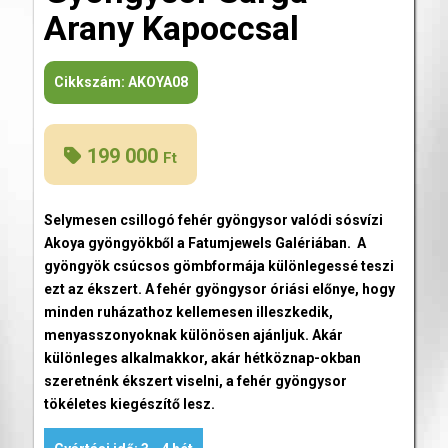
Arany Kapoccsal
Cikkszám:
AKOYA08
199 000
Ft
Selymesen csillogó fehér gyöngysor valódi sósvízi
Akoya gyöngyökből a Fatumjewels Galériában. A
gyöngyök csúcsos gömbformája különlegessé teszi
ezt az ékszert. A fehér gyöngysor óriási előnye, hogy
minden ruházathoz kellemesen illeszkedik,
menyasszonyoknak különösen ajánljuk. Akár
különleges alkalmakkor, akár hétköznap-okban
szeretnénk ékszert viselni, a fehér gyöngysor
tökéletes kiegészítő lesz.