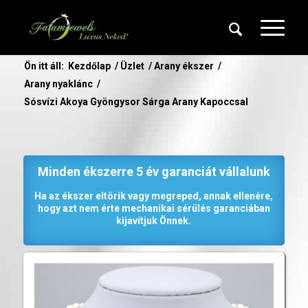
Ön itt áll:
Kezdőlap
/
Üzlet
/
Arany ékszer
/
Arany nyaklánc
/
Sósvízi Akoya Gyöngysor Sárga Arany Kapoccsal
Minden ékszerre 5 év garanciát vállalunk
Ha az ékszer eltörik vagy megreped, annak ellenére,
hogy azt nem érte mechanikai sérülés garanciában
kijavítjuk Önnek.