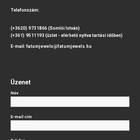
Telefonszám:
(+3620) 9731866
(Somlói István)
(+361) 9511193
(üzlet - elérhető nyitva tartási időben)
E-mail:
fatumjewels@fatumjewels.hu
Üzenet
Név
E-mail cím