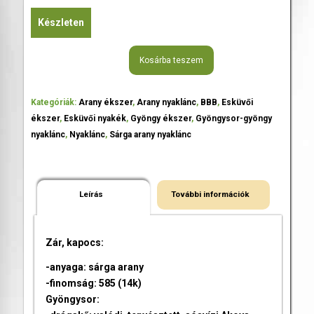
Készleten
Kosárba teszem
Kategóriák:
Arany ékszer
,
Arany nyaklánc
,
BBB
,
Esküvői
ékszer
,
Esküvői nyakék
,
Gyöngy ékszer
,
Gyöngysor-gyöngy
nyaklánc
,
Nyaklánc
,
Sárga arany nyaklánc
Leírás
További információk
Zár, kapocs:
-anyaga: sárga arany
-finomság: 585 (14k)
Gyöngysor: