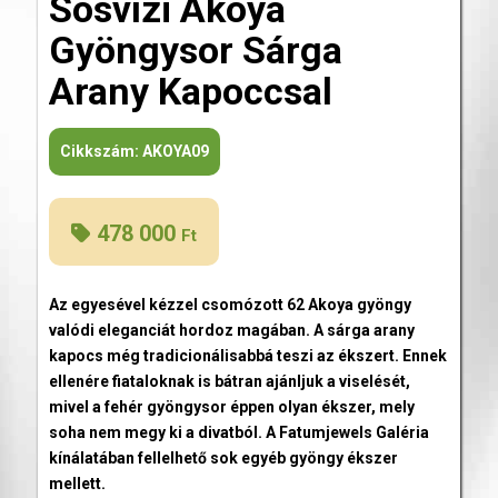
Sósvízi Akoya
Gyöngysor Sárga
Arany Kapoccsal
Cikkszám:
AKOYA09
478 000
Ft
Az egyesével kézzel csomózott 62 Akoya gyöngy
valódi eleganciát hordoz magában. A sárga arany
kapocs még tradicionálisabbá teszi az ékszert. Ennek
ellenére fiataloknak is bátran ajánljuk a viselését,
mivel a fehér gyöngysor éppen olyan ékszer, mely
soha nem megy ki a divatból. A Fatumjewels Galéria
kínálatában fellelhető sok egyéb gyöngy ékszer
mellett.