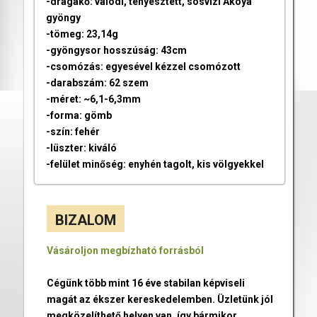
-drágakő: valódi, tenyésztett, sósvízi Akoya
gyöngy
-tömeg: 23,14g
-gyöngysor hosszúság: 43cm
-csomózás: egyesével kézzel csomózott
-darabszám: 62 szem
-méret: ~6,1-6,3mm
-forma: gömb
-szín: fehér
-lüszter: kiváló
-felület minőség: enyhén tagolt, kis völgyekkel
BIZALOM
Vásároljon megbízható forrásból
Cégünk több mint 16 éve stabilan képviseli
magát az ékszer kereskedelemben. Üzletünk jól
megközelíthető helyen van, így bármikor