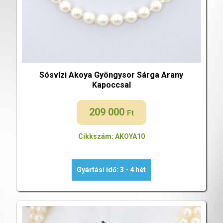
Sósvízi Akoya Gyöngysor Sárga Arany
Kapoccsal
209 000
Ft
Cikkszám: AKOYA10
Gyártási idő: 3 - 4 hét