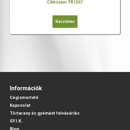
Cikkszám: FR1267
Készleten
Információk
Cégismertető
Kapcsolat
Törtarany és gyémánt felvásárlás
GY.I.K.
Blog