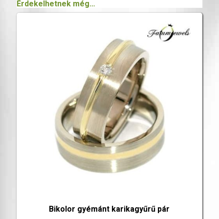
Érdekelhetnek még…
Bikolor gyémánt karikagyűrű pár