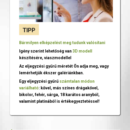
TIPP
Bármilyen elképzelést meg tudunk valósítani
Igény szerint lehetőség van
3D modell
készítésére, viaszmodellel
Az eljegyzési gyűrű méretét Ön adja meg, vagy
lemérhetjük ékszer galériánkban.
Egy eljegyzési gyűrű
számtalan módon
variálható
: kővel, más színes drágakővel,
bikolor, fehér, sárga, 18 karátos aranyból,
valamint platinából is értékegyeztetéssel!