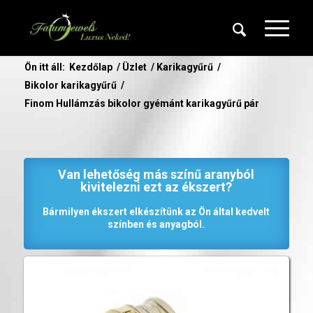
Ön itt áll:
Kezdőlap
/
Üzlet
/
Karikagyűrű
/
Bikolor karikagyűrű
/
Finom Hullámzás bikolor gyémánt karikagyűrű pár
Van lehetőség más színű aranyból
kivitelezni ezt az ékszert?
Bármilyen ékszert elkészítünk az Ön által kedvelt
színben és anyagból.