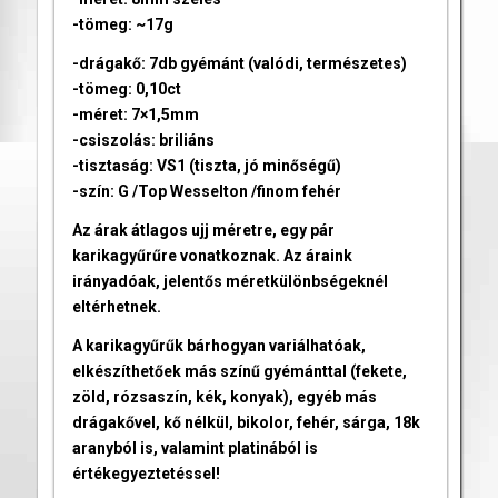
-tömeg: ~17g
-drágakő: 7db gyémánt (valódi, természetes)
-tömeg: 0,10ct
-méret: 7×1,5mm
-csiszolás: briliáns
-tisztaság: VS1 (tiszta, jó minőségű)
-szín: G /Top Wesselton /finom fehér
Az árak átlagos ujj méretre, egy pár
karikagyűrűre vonatkoznak. Az áraink
irányadóak, jelentős méretkülönbségeknél
eltérhetnek.
A karikagyűrűk bárhogyan variálhatóak,
elkészíthetőek más színű gyémánttal (fekete,
zöld, rózsaszín, kék, konyak), egyéb más
drágakővel, kő nélkül, bikolor, fehér, sárga, 18k
aranyból is, valamint platinából is
értékegyeztetéssel!