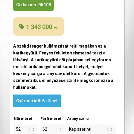
Cikkszám:
BK108
1 343 000
Ft
A szelíd tenger hullámzását rejti magában ez a
karikagyűrű. Fényes felülete selymessé teszi a
látványt. A karikagyűrű női párjában hét egyforma
méretű briliáns gyémánt kapott helyet, melyet
keskeny sárga arany sáv ölel körül. A gyémántok
szimmetrikus elhelyezése szinte megkoronázza a
hullámokat.
Gyártási idő: 6 - 8 hét
Női méret
Férfi méret
Arany színe