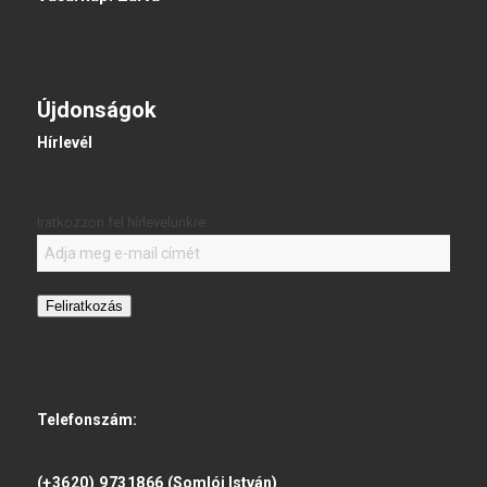
Újdonságok
Hírlevél
Iratkozzon fel hírlevelünkre:
Feliratkozás
Telefonszám:
(+3620) 9731866
(Somlói István)