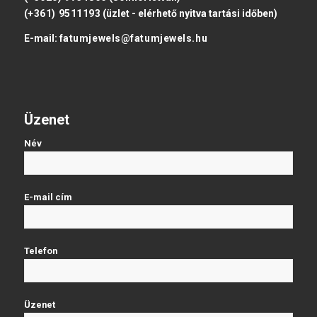
(+361) 9511193
(üzlet - elérhető nyitva tartási időben)
E-mail:
fatumjewels@fatumjewels.hu
Üzenet
Név
E-mail cím
Telefon
Üzenet