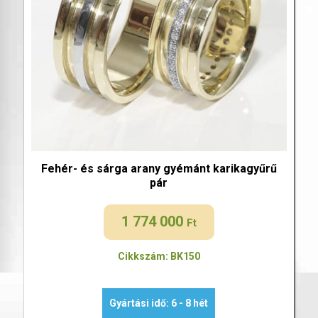
Fehér- és sárga arany gyémánt karikagyűrű
pár
1 774 000
Ft
Cikkszám: BK150
Gyártási idő: 6 - 8 hét