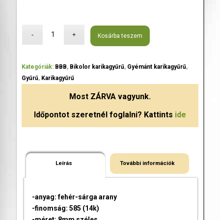
Kosárba teszem
Kategóriák:
BBB
,
Bikolor karikagyűrű
,
Gyémánt karikagyűrű
,
Gyűrű
,
Karikagyűrű
Most
ZÁRVA
vagyunk.
Időpontot szeretnél foglalni? Kattints
ide
Leírás
További információk
-anyag: fehér-sárga arany
-finomság: 585 (14k)
-méret: 8mm széles