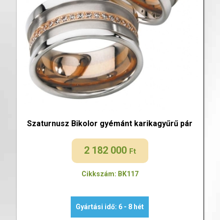
Szaturnusz Bikolor gyémánt karikagyűrű pár
2 182 000
Ft
Cikkszám: BK117
Gyártási idő: 6 - 8 hét