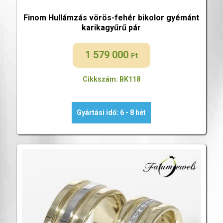
Finom Hullámzás vörös-fehér bikolor gyémánt
karikagyűrű pár
1 579 000
Ft
Cikkszám: BK118
Gyártási idő: 6 - 8 hét