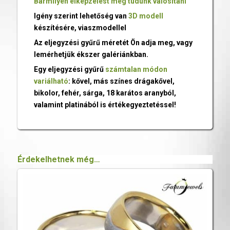
Bármilyen elképzelést meg tudunk valósítani
Igény szerint lehetőség van
3D modell
készítésére, viaszmodellel
Az eljegyzési gyűrű méretét Ön adja meg, vagy
lemérhetjük ékszer galériánkban.
Egy eljegyzési gyűrű
számtalan módon
variálható
: kővel, más színes drágakővel,
bikolor, fehér, sárga, 18 karátos aranyból,
valamint platinából is értékegyeztetéssel!
Érdekelhetnek még…