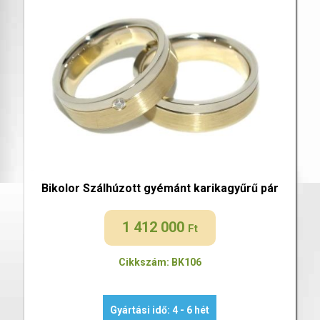
Bikolor Szálhúzott gyémánt karikagyűrű pár
1 412 000
Ft
Cikkszám: BK106
Gyártási idő: 4 - 6 hét