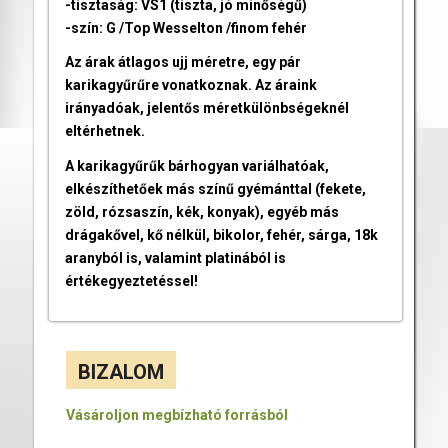
-tisztaság: VS1 (tiszta, jó minőségű)
-szín: G /Top Wesselton /finom fehér
Az árak átlagos ujj méretre, egy pár
karikagyűrűre vonatkoznak. Az áraink
irányadóak, jelentős méretkülönbségeknél
eltérhetnek.
A karikagyűrűk bárhogyan variálhatóak,
elkészíthetőek más színű gyémánttal (fekete,
zöld, rózsaszín, kék, konyak), egyéb más
drágakővel, kő nélkül, bikolor, fehér, sárga, 18k
aranyból is, valamint platinából is
értékegyeztetéssel!
BIZALOM
Vásároljon megbízható forrásból