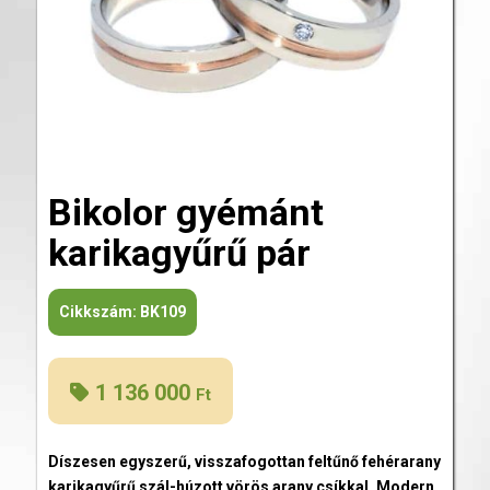
Bikolor gyémánt
karikagyűrű pár
Cikkszám:
BK109
1 136 000
Ft
Díszesen egyszerű, visszafogottan feltűnő fehérarany
karikagyűrű szál-húzott vörös arany csíkkal. Modern