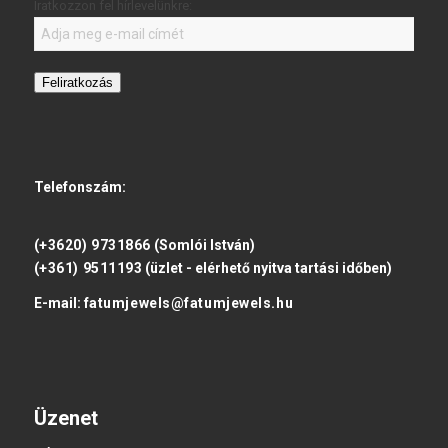
Iratkozzon fel hírlevelünkre:
Feliratkozás
Telefonszám:
(+3620) 9731866
(Somlói István)
(+361) 9511193
(üzlet - elérhető nyitva tartási időben)
E-mail:
fatumjewels@fatumjewels.hu
Üzenet