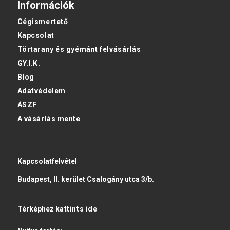
Információk
Cégismertető
Kapcsolat
Törtarany és gyémánt felvásárlás
GY.I.K.
Blog
Adatvédelem
ÁSZF
A vásárlás mente
Kapcsolatfelvétel
Budapest, II. kerület Csalogány utca 3/b.
Térképhez
kattints ide