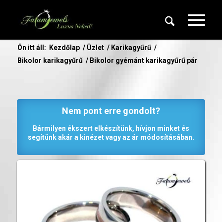
Ön itt áll:
Kezdőlap
/
Üzlet
/
Karikagyűrű
/
Bikolor karikagyűrű
/
Bikolor gyémánt karikagyűrű pár
Nem pont erre gondolt?
Bármilyen ékszert elkészítünk, hívjon minket és
segítünk akár a kinézet vagy az ár módosításában.