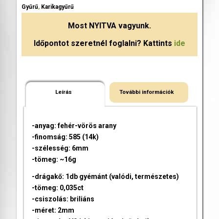
Gyűrű
,
Karikagyűrű
Most
NYITVA
vagyunk.
Időpontot szeretnél foglalni? Kattints
ide
Leírás
További információk
-anyag: fehér-vörös arany
-finomság: 585 (14k)
-szélesség: 6mm
-tömeg: ~16g
-drágakő: 1db gyémánt (valódi, természetes)
-tömeg: 0,035ct
-csiszolás: briliáns
-méret: 2mm