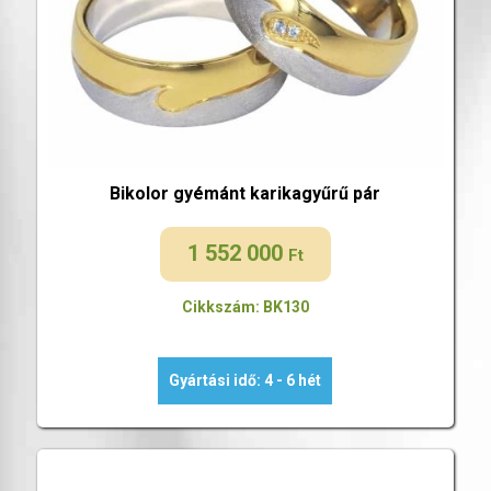
Bikolor gyémánt karikagyűrű pár
1 552 000
Ft
Cikkszám: BK130
Gyártási idő: 4 - 6 hét