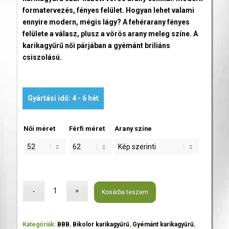
formatervezés, fényes felület. Hogyan lehet valami
ennyire modern, mégis lágy? A fehérarany fényes
felülete a válasz, plusz a vörös arany meleg színe. A
karikagyűrű női párjában a gyémánt briliáns
csiszolású.
Gyártási idő: 4 - 6 hét
Női méret
Férfi méret
Arany színe
Kosárba teszem
Kategóriák:
BBB
,
Bikolor karikagyűrű
,
Gyémánt karikagyűrű
,