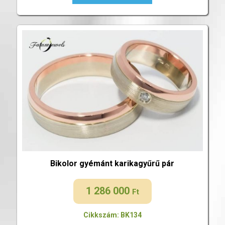
Bikolor gyémánt karikagyűrű pár
1 286 000
Ft
Cikkszám: BK134