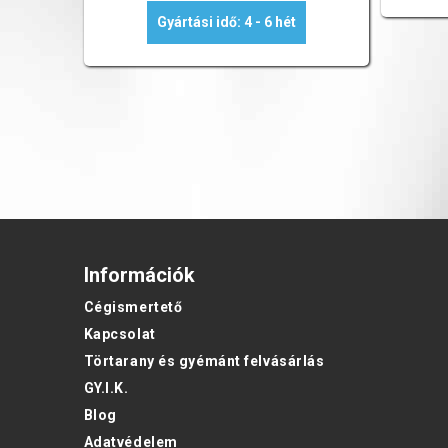
Gyártási idő: 4 - 6 hét
Információk
Cégismertető
Kapcsolat
Törtarany és gyémánt felvásárlás
GY.I.K.
Blog
Adatvédelem