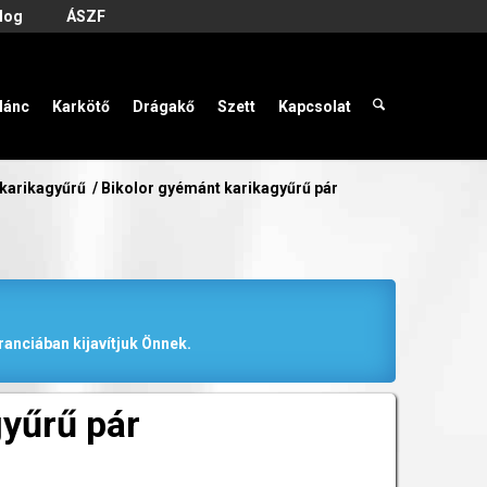
log
ÁSZF
lánc
Karkötő
Drágakő
Szett
Kapcsolat
 karikagyűrű
/
Bikolor gyémánt karikagyűrű pár
anciában kijavítjuk Önnek.
gyűrű pár