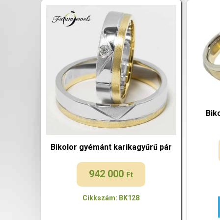
Bik
Bikolor gyémánt karikagyűrű pár
942 000
Ft
Cikkszám: BK128