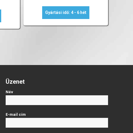
Gyártási idő: 4 - 6 hét
Üzenet
Név
E-mail cím