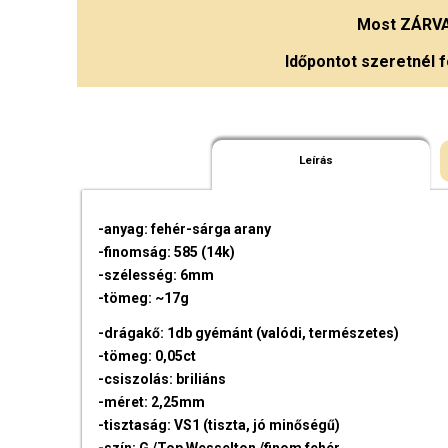
Most
ZÁRV
Időpontot szeretnél f
Leírás
-anyag: fehér-sárga arany
-finomság: 585 (14k)
-szélesség: 6mm
-tömeg: ~17g
-drágakő: 1db gyémánt (valódi, természetes)
-tömeg: 0,05ct
-csiszolás: briliáns
-méret: 2,25mm
-tisztaság: VS1 (tiszta, jó minőségű)
-szín: G /Top Wesselton /finom fehér