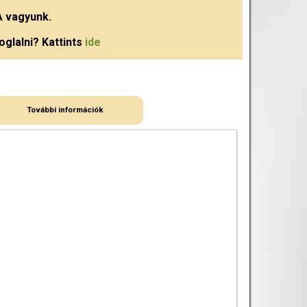
A
vagyunk.
oglalni? Kattints
ide
További információk