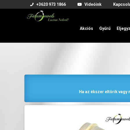
+3620 973 1866
Videóink
Kapcsol
Akciós
Gyűrű
Eljegy
Ha az ékszer eltörik vagy