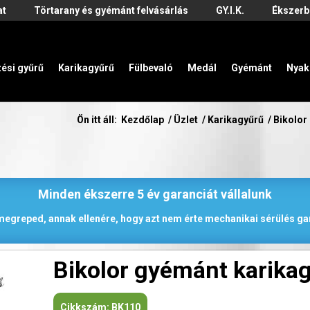
at
Törtarany és gyémánt felvásárlás
GY.I.K.
Ékszerb
zési gyűrű
Karikagyűrű
Fülbevaló
Medál
Gyémánt
Nyak
Ön itt áll:
Kezdőlap
/
Üzlet
/
Karikagyűrű
/
Bikolor
Minden ékszerre 5 év garanciát vállalunk
 megreped, annak ellenére, hogy azt nem érte mechanikai sérülés gar
Bikolor gyémánt karika
Cikkszám:
BK110