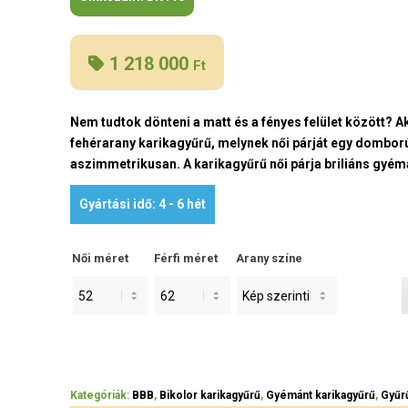
1 218 000
Ft
Nem tudtok dönteni a matt és a fényes felület között? A
fehérarany karikagyűrű, melynek női párját egy domború,
aszimmetrikusan. A karikagyűrű női párja briliáns gyém
Gyártási idő: 4 - 6 hét
Női méret
Férfi méret
Arany színe
Kategóriák:
BBB
,
Bikolor karikagyűrű
,
Gyémánt karikagyűrű
,
Gyűr