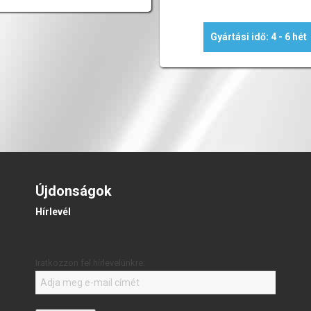
Gyártási idő: 4 - 6 hét
Újdonságok
Hírlevél
Iratkozzon fel hírlevelünkre: