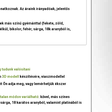
onatkoznak. Az áraink irányadóak, jelentős
ek más színű gyémánttal (fekete, zöld,
kül, bikolor, fehér, sárga, 18k aranyból is,
 tudunk valósítani
an
3D modell
készítésére, viaszmodellel
ét Ön adja meg, vagy lemérhetjük ékszer
talan módon variálható
: kővel, más színes
 sárga, 18 karátos aranyból, valamint platinából is