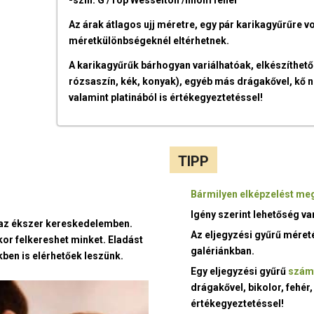
Az árak átlagos ujj méretre, egy pár karikagyűrűre v
méretkülönbségeknél eltérhetnek.
A karikagyűrűk bárhogyan variálhatóak, elkészíthető
rózsaszín, kék, konyak), egyéb más drágakővel, kő nél
valamint platinából is értékegyeztetéssel!
TIPP
Bármilyen elképzelést meg
Igény szerint lehetőség v
t az ékszer kereskedelemben.
Az eljegyzési gyűrű méret
kor felkereshet minket. Eladást
galériánkban.
ben is elérhetőek leszünk.
Egy eljegyzési gyűrű
szám
drágakővel, bikolor, fehér,
értékegyeztetéssel!