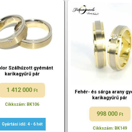
olor Szálhúzott gyémánt
karikagyűrű pár
1 412 000
Ft
Fehér- és sárga arany g
karikagyűrű pár
Cikkszám: BK106
998 000
Ft
Gyártási idő: 4 - 6 hét
Cikkszám: BK149