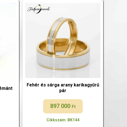
Fehér és sárga arany karikagyűrű
yémánt
pár
897 000
Ft
Cikkszám: BK144