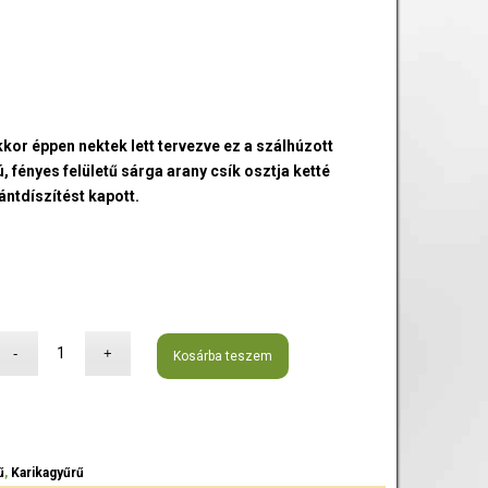
kkor éppen nektek lett tervezve ez a szálhúzott
 fényes felületű sárga arany csík osztja ketté
ántdíszítést kapott.
Kosárba teszem
ű
,
Karikagyűrű