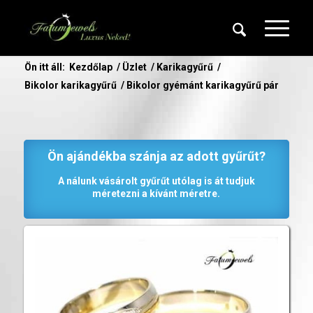
Ön itt áll:
Kezdőlap
/
Üzlet
/
Karikagyűrű
/
Bikolor karikagyűrű
/
Bikolor gyémánt karikagyűrű pár
Ön ajándékba szánja az adott gyűrűt?
A nálunk vásárolt gyűrűt utólag is át tudjuk
méretezni a kívánt méretre.