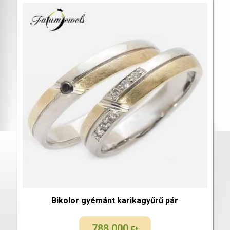
Bikolor gyémánt karikagyűrű pár
788 000
Ft