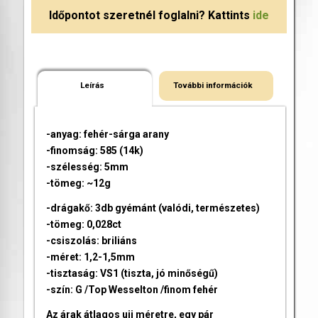
Időpontot szeretnél foglalni? Kattints
ide
Leírás
További információk
-anyag: fehér-sárga arany
-finomság: 585 (14k)
-szélesség: 5mm
-tömeg: ~12g
-drágakő: 3db gyémánt (valódi, természetes)
-tömeg: 0,028ct
-csiszolás: briliáns
-méret: 1,2-1,5mm
-tisztaság: VS1 (tiszta, jó minőségű)
-szín: G /Top Wesselton /finom fehér
Az árak átlagos ujj méretre, egy pár