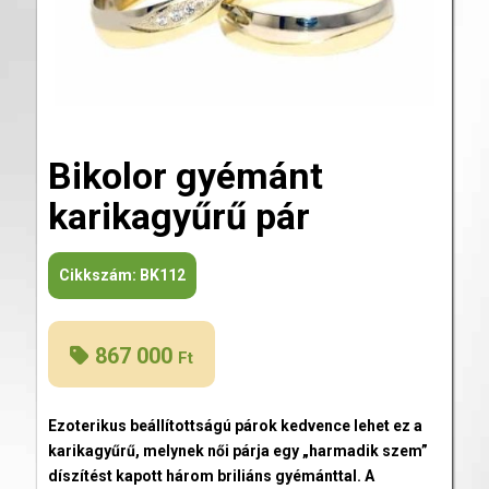
Bikolor gyémánt
karikagyűrű pár
Cikkszám:
BK112
867 000
Ft
Ezoterikus beállítottságú párok kedvence lehet ez a
karikagyűrű, melynek női párja egy „harmadik szem”
díszítést kapott három briliáns gyémánttal. A