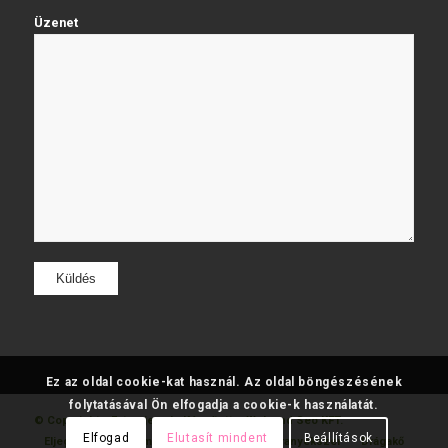
Üzenet
Ez az oldal cookie-kat használ. Az oldal böngészésének
folytatásával Ön elfogadja a cookie-k használatát.
© Copyright - Fatumjewels
Készítette: Web and Seo KFT.
Elfogad
Elutasít mindent
Beállítások
Eljegyzési
Gyémánt
Karikagyűrű
Aranyékszer
Drágakő