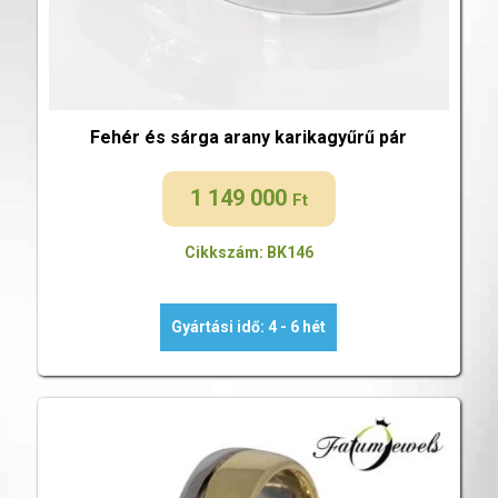
Fehér és sárga arany karikagyűrű pár
1 149 000
Ft
Cikkszám: BK146
Gyártási idő: 4 - 6 hét