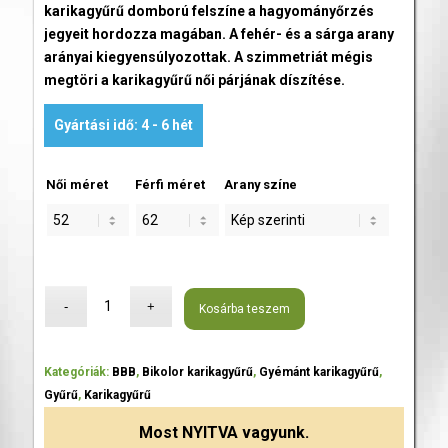
karikagyűrű domború felszíne a hagyományőrzés
jegyeit hordozza magában. A fehér- és a sárga arany
arányai kiegyensúlyozottak. A szimmetriát mégis
megtöri a karikagyűrű női párjának díszítése.
Gyártási idő: 4 - 6 hét
Női méret
Férfi méret
Arany színe
Kosárba teszem
Kategóriák:
BBB
,
Bikolor karikagyűrű
,
Gyémánt karikagyűrű
,
Gyűrű
,
Karikagyűrű
Most
NYITVA
vagyunk.