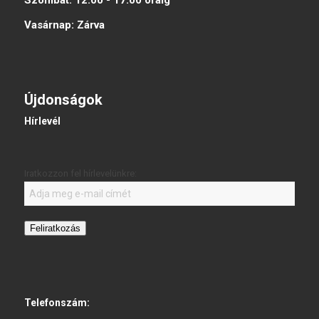
Szombat:
12:00 - 17:00
óráig
Vasárnap:
Zárva
Újdonságok
Hírlevél
Iratkozzon fel hírlevelünkre:
Feliratkozás
Telefonszám: