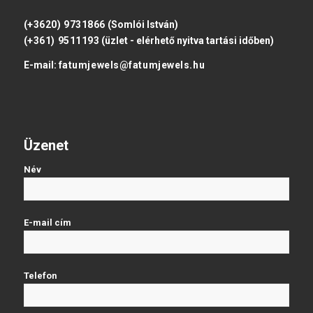
(+3620) 9731866
(Somlói István)
(+361) 9511193
(üzlet - elérhető nyitva tartási időben)
E-mail:
fatumjewels@fatumjewels.hu
Üzenet
Név
E-mail cím
Telefon