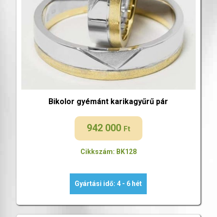
Bikolor gyémánt karikagyűrű pár
942 000
Ft
Cikkszám: BK128
Gyártási idő: 4 - 6 hét