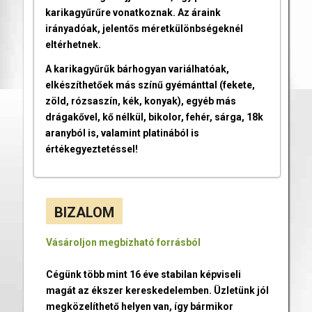
karikagyűrűre vonatkoznak. Az áraink
irányadóak, jelentős méretkülönbségeknél
eltérhetnek.
A karikagyűrűk bárhogyan variálhatóak,
elkészíthetőek más színű gyémánttal (fekete,
zöld, rózsaszín, kék, konyak), egyéb más
drágakővel, kő nélkül, bikolor, fehér, sárga, 18k
aranyból is, valamint platinából is
értékegyeztetéssel!
BIZALOM
Vásároljon megbízható forrásból
Cégünk több mint 16 éve stabilan képviseli
magát az ékszer kereskedelemben. Üzletünk jól
megközelíthető helyen van, így bármikor