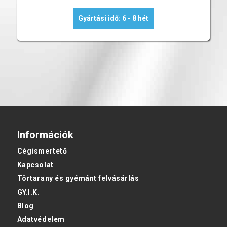
Gyártási idő: 6 - 8 hét
Információk
Cégismertető
Kapcsolat
Törtarany és gyémánt felvásárlás
GY.I.K.
Blog
Adatvédelem