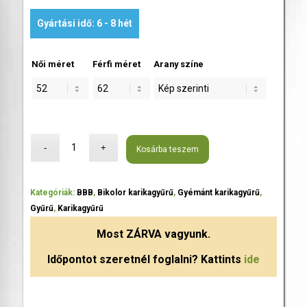
Gyártási idő: 6 - 8 hét
Női méret
Férfi méret
Arany színe
Kosárba teszem
Kategóriák:
BBB
,
Bikolor karikagyűrű
,
Gyémánt karikagyűrű
,
Gyűrű
,
Karikagyűrű
Most
ZÁRVA
vagyunk.
Időpontot szeretnél foglalni? Kattints
ide