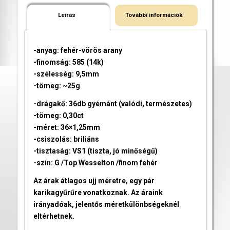
Leírás
További információk
-anyag: fehér-vörös arany
-finomság: 585 (14k)
-szélesség: 9,5mm
-tömeg: ~25g
-drágakő: 36db gyémánt (valódi, természetes)
-tömeg: 0,30ct
-méret: 36×1,25mm
-csiszolás: briliáns
-tisztaság: VS1 (tiszta, jó minőségű)
-szín: G /Top Wesselton /finom fehér
Az árak átlagos ujj méretre, egy pár
karikagyűrűre vonatkoznak. Az áraink
irányadóak, jelentős méretkülönbségeknél
eltérhetnek.