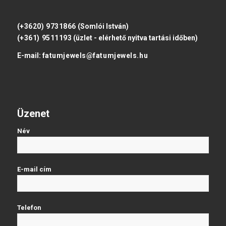
(+3620) 9731866
(Somlói István)
(+361) 9511193
(üzlet - elérhető nyitva tartási időben)
E-mail:
fatumjewels@fatumjewels.hu
Üzenet
Név
E-mail cím
Telefon