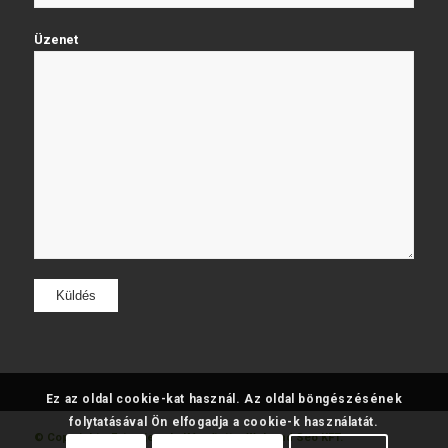
Üzenet
Ez az oldal cookie-kat használ. Az oldal böngészésének
folytatásával Ön elfogadja a cookie-k használatát.
© Copyright - Fatumjewels
Készítette: Web and Seo KFT.