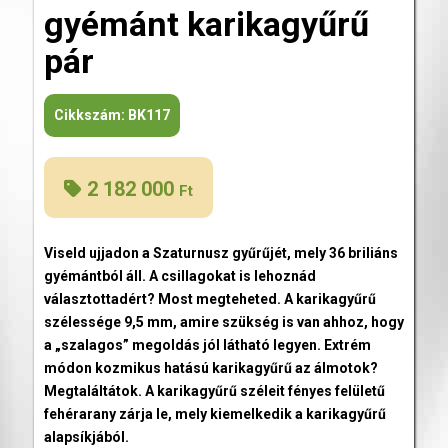
gyémánt karikagyűrű
pár
Cikkszám:
BK117
2 182 000
Ft
Viseld ujjadon a Szaturnusz gyűrűjét, mely 36 briliáns
gyémántból áll. A csillagokat is lehoznád
választottadért? Most megteheted. A karikagyűrű
szélessége 9,5 mm, amire szükség is van ahhoz, hogy
a „szalagos” megoldás jól látható legyen. Extrém
módon kozmikus hatású karikagyűrű az álmotok?
Megtaláltátok. A karikagyűrű széleit fényes felületű
fehérarany zárja le, mely kiemelkedik a karikagyűrű
alapsíkjából.