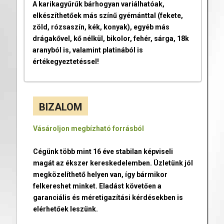
A karikagyűrűk bárhogyan variálhatóak,
elkészíthetőek más színű gyémánttal (fekete,
zöld, rózsaszín, kék, konyak), egyéb más
drágakővel, kő nélkül, bikolor, fehér, sárga, 18k
aranyból is, valamint platinából is
értékegyeztetéssel!
BIZALOM
Vásároljon megbízható forrásból
Cégünk több mint 16 éve stabilan képviseli
magát az ékszer kereskedelemben. Üzletünk jól
megközelíthető helyen van, így bármikor
felkereshet minket. Eladást követően a
garanciális és méretigazítási kérdésekben is
elérhetőek leszünk.