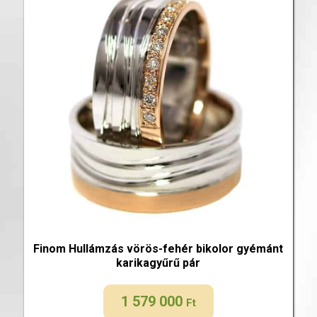
Finom Hullámzás vörös-fehér bikolor gyémánt
karikagyűrű pár
1 579 000
Ft