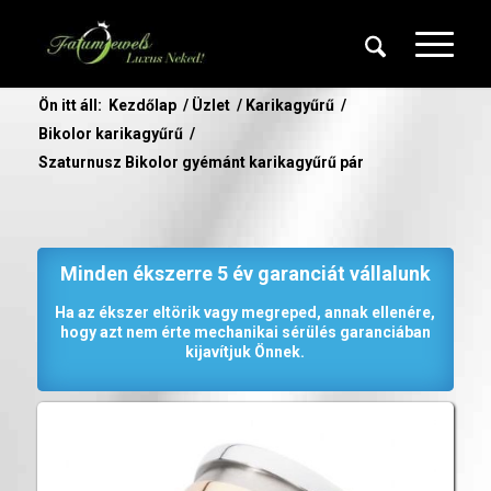
Ön itt áll:
Kezdőlap
/
Üzlet
/
Karikagyűrű
/
Bikolor karikagyűrű
/
Szaturnusz Bikolor gyémánt karikagyűrű pár
Minden ékszerre 5 év garanciát vállalunk
Ha az ékszer eltörik vagy megreped, annak ellenére,
hogy azt nem érte mechanikai sérülés garanciában
kijavítjuk Önnek.