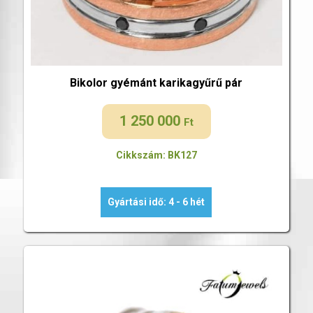
Bikolor gyémánt karikagyűrű pár
1 250 000
Ft
Cikkszám: BK127
Gyártási idő: 4 - 6 hét