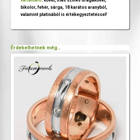
variálható
: kővel, más színes drágakővel,
bikolor, fehér, sárga, 18 karátos aranyból,
valamint platinából is értékegyeztetéssel!
Érdekelhetnek még…