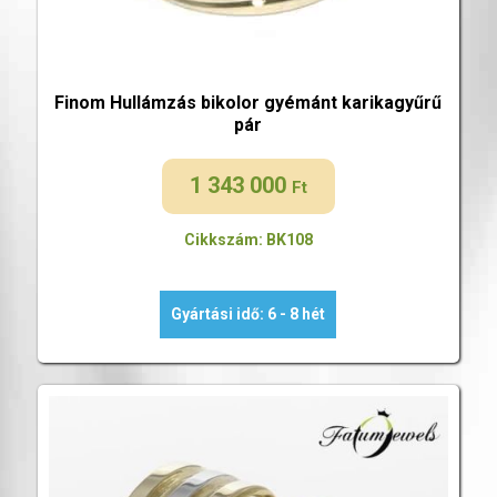
Finom Hullámzás bikolor gyémánt karikagyűrű
pár
1 343 000
Ft
Cikkszám: BK108
Gyártási idő: 6 - 8 hét