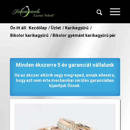
Ön itt áll:
Kezdőlap
/
Üzlet
/
Karikagyűrű
/
Bikolor karikagyűrű
/
Bikolor gyémánt karikagyűrű pár
Minden ékszerre 5 év garanciát vállalunk
Ha az ékszer eltörik vagy megreped, annak ellenére,
hogy azt nem érte mechanikai sérülés garanciában
kijavítjuk Önnek.