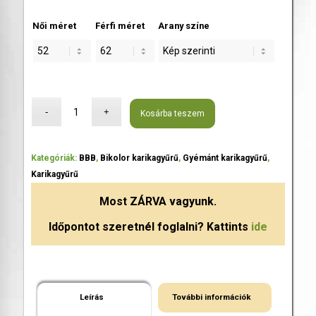
Női méret
Férfi méret
Arany színe
Kosárba teszem
Kategóriák:
BBB
,
Bikolor karikagyűrű
,
Gyémánt karikagyűrű
,
Karikagyűrű
Most
ZÁRVA
vagyunk.
Időpontot szeretnél foglalni? Kattints
ide
Leírás
További információk