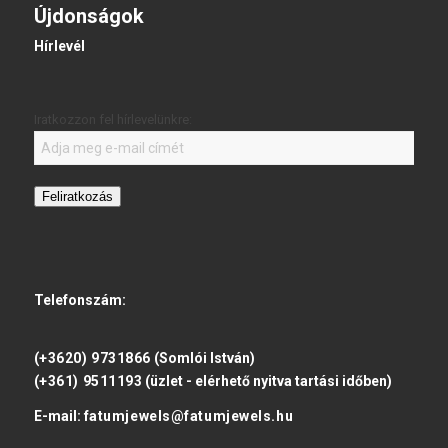
Újdonságok
Hírlevél
Iratkozzon fel hírlevelünkre:
Feliratkozás
Telefonszám:
(+3620) 9731866
(Somlói István)
(+361) 9511193
(üzlet - elérhető nyitva tartási időben)
E-mail:
fatumjewels@fatumjewels.hu