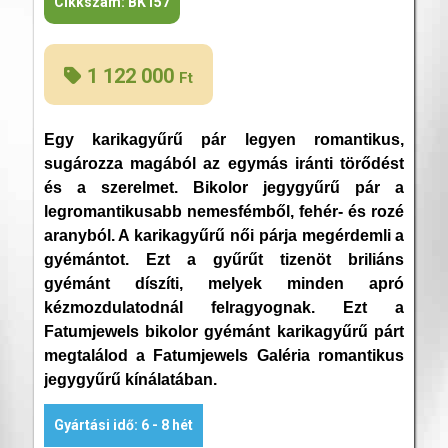
Cikkszám:
BK157
1 122 000
Ft
Egy karikagyűrű pár legyen romantikus,
sugározza magából az egymás iránti törődést
és a szerelmet. Bikolor jegygyűrű pár a
legromantikusabb nemesfémből, fehér- és rozé
aranyból. A karikagyűrű női párja megérdemli a
gyémántot. Ezt a gyűrűt tizenöt briliáns
gyémánt díszíti, melyek minden apró
kézmozdulatodnál felragyognak. Ezt a
Fatumjewels bikolor gyémánt karikagyűrű párt
megtalálod a Fatumjewels Galéria romantikus
jegygyűrű kínálatában.
Gyártási idő: 6 - 8 hét