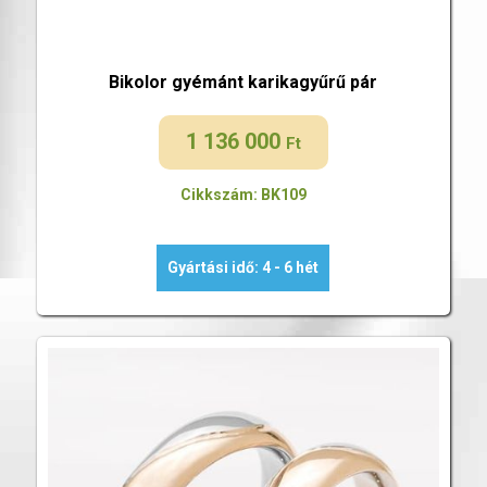
Bikolor gyémánt karikagyűrű pár
1 136 000
Ft
Cikkszám: BK109
Gyártási idő: 4 - 6 hét