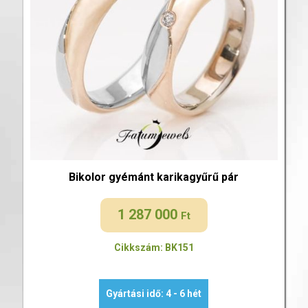
Bikolor gyémánt karikagyűrű pár
1 287 000
Ft
Cikkszám: BK151
Gyártási idő: 4 - 6 hét