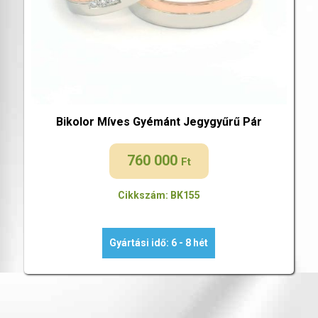
Bikolor Míves Gyémánt Jegygyűrű Pár
760 000
Ft
Cikkszám: BK155
Gyártási idő: 6 - 8 hét