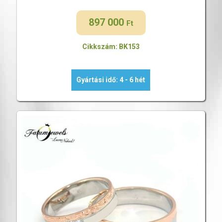
897 000
Ft
Cikkszám: BK153
Gyártási idő: 4 - 6 hét