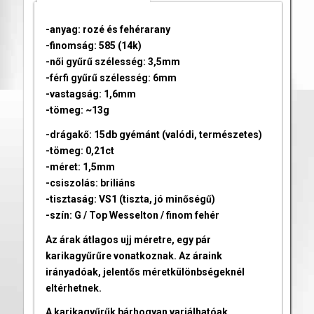
-anyag: rozé és fehérarany
-finomság: 585 (14k)
-női gyűrű szélesség: 3,5mm
-férfi gyűrű szélesség: 6mm
-vastagság: 1,6mm
-tömeg: ~13g
-drágakő: 15db gyémánt (valódi, természetes)
-tömeg: 0,21ct
-méret: 1,5mm
-csiszolás: briliáns
-tisztaság: VS1 (tiszta, jó minőségű)
-szín: G / Top Wesselton / finom fehér
Az árak átlagos ujj méretre, egy pár
karikagyűrűre vonatkoznak. Az áraink
irányadóak, jelentős méretkülönbségeknél
eltérhetnek.
A karikagyűrűk bárhogyan variálhatóak,