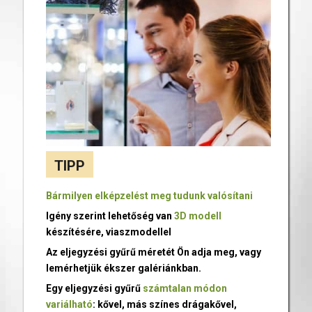
TIPP
Bármilyen elképzelést meg tudunk valósítani
Igény szerint lehetőség van
3D modell
készítésére, viaszmodellel
Az eljegyzési gyűrű méretét Ön adja meg, vagy
lemérhetjük ékszer galériánkban.
Egy eljegyzési gyűrű
számtalan módon
variálható
: kővel, más színes drágakővel,