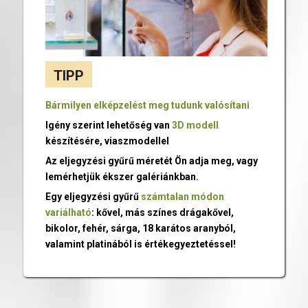
TIPP
Bármilyen elképzelést meg tudunk valósítani
Igény szerint lehetőség van
3D modell
készítésére, viaszmodellel
Az eljegyzési gyűrű méretét Ön adja meg, vagy
lemérhetjük ékszer galériánkban.
Egy eljegyzési gyűrű
számtalan módon
variálható
: kővel, más színes drágakővel,
bikolor, fehér, sárga, 18 karátos aranyból,
valamint platinából is értékegyeztetéssel!