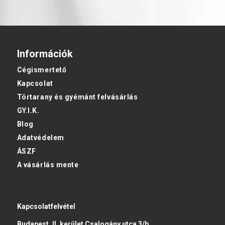
Információk
Cégismertető
Kapcsolat
Törtarany és gyémánt felvásárlás
GY.I.K.
Blog
Adatvédelem
ÁSZF
A vásárlás mente
Kapcsolatfelvétel
Budapest, II. kerület Csalogány utca 3/b.