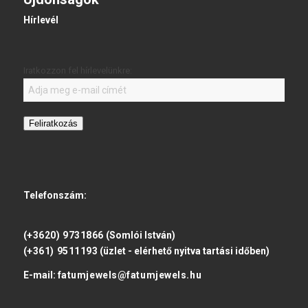
Hírlevél
Iratkozzon fel hírlevelünkre:
Feliratkozás
Telefonszám:
(+3620) 9731866
(Somlói István)
(+361) 9511193
(üzlet - elérhető nyitva tartási időben)
E-mail:
fatumjewels@fatumjewels.hu