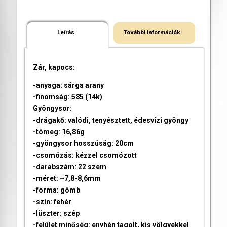
Leírás
További információk
Zár, kapocs:
-anyaga: sárga arany
-finomság: 585 (14k)
Gyöngysor:
-drágakő: valódi, tenyésztett, édesvízi gyöngy
-tömeg: 16,86g
-gyöngysor hosszúság: 20cm
-csomózás: kézzel csomózott
-darabszám: 22 szem
-méret: ~7,8-8,6mm
-forma: gömb
-szín: fehér
-lüszter: szép
-felület minőség: enyhén tagolt, kis völgyekkel