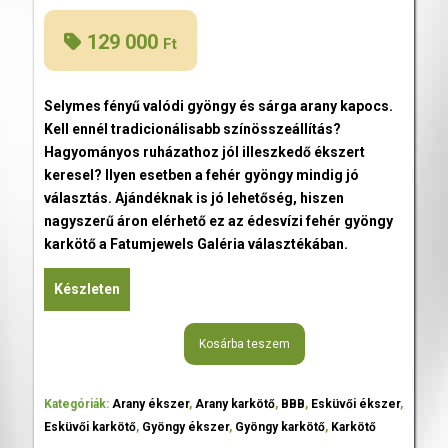
129 000
Ft
Selymes fényű valódi gyöngy és sárga arany kapocs.
Kell ennél tradicionálisabb színösszeállítás?
Hagyományos ruházathoz jól illeszkedő ékszert
keresel? Ilyen esetben a fehér gyöngy mindig jó
választás. Ajándéknak is jó lehetőség, hiszen
nagyszerű áron elérhető ez az édesvízi fehér gyöngy
karkötő a Fatumjewels Galéria választékában.
Készleten
Kosárba teszem
Kategóriák:
Arany ékszer
,
Arany karkötő
,
BBB
,
Esküvői ékszer
,
Esküvői karkötő
,
Gyöngy ékszer
,
Gyöngy karkötő
,
Karkötő