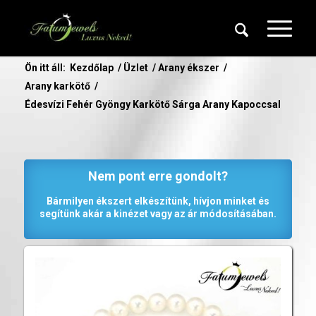
Ön itt áll:
Kezdőlap
/
Üzlet
/
Arany ékszer
/
Arany karkötő
/
Édesvízi Fehér Gyöngy Karkötő Sárga Arany Kapoccsal
Nem pont erre gondolt?
Bármilyen ékszert elkészítünk, hívjon minket és
segítünk akár a kinézet vagy az ár módosításában.