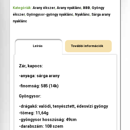
Kategóriák:
Arany ékszer
,
Arany nyaklánc
,
BBB
,
Gyöngy
ékszer
,
Gyöngysor-gyöngy nyaklánc
,
Nyaklánc
,
Sárga arany
nyaklánc
Leírás
További információk
Zár, kapocs:
-anyaga: sárga arany
-finomság: 585 (14k)
Gyöngysor:
-drágakő: valódi, tenyésztett, édesvízi gyöngy
-tömeg: 11,64g
-gyöngysor hosszúság: 49cm
-darabszám: 108 szem