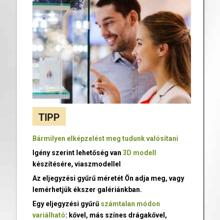
TIPP
Bármilyen elképzelést meg tudunk valósítani
Igény szerint lehetőség van
3D modell
készítésére, viaszmodellel
Az eljegyzési gyűrű méretét Ön adja meg, vagy
lemérhetjük ékszer galériánkban.
Egy eljegyzési gyűrű
számtalan módon
variálható
: kővel, más színes drágakővel,