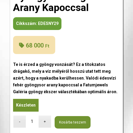
Arany Kapoccsal
Cikkszám:
EDESNY29
68 000
Ft
Te is érzed a gyöngy vonzását? Ez a titokzatos
drágakő, mely a víz mélyéről hosszú utat tett meg
azért, hogy a nyakadba kerülhessen. Valódi édesvízi
fehér gyöngysor arany kapoccsal a Fatumjewels
Galéria gyöngy ékszer választékában optimális áron.
Készleten
Kosárba teszem