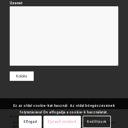
Üzenet
Ez az oldal cookie-kat használ. Az oldal böngészésének
folytatásával Ön elfogadja a cookie-k használatát.
© Copyright - Fatumjewels
Készítette: Web and Seo KFT.
Elfogad
Elutasít mindent
Beállítások
Eljegyzési
Gyémánt
Karikagyűrű
Aranyékszer
Drágakő
gyűrű
gyűrű