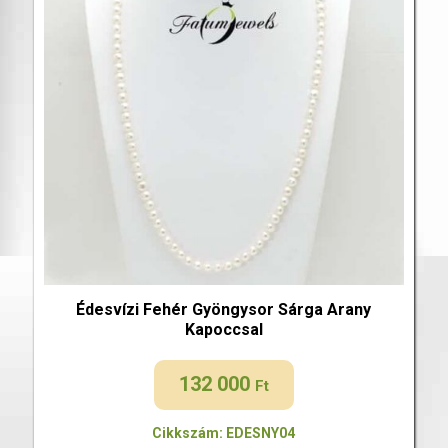
Édesvízi Fehér Gyöngysor Sárga Arany
Kapoccsal
132 000
Ft
Cikkszám: EDESNY04