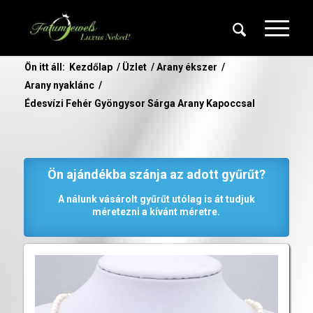
Ön itt áll:
Kezdőlap
/
Üzlet
/
Arany ékszer
/
Arany nyaklánc
/
Édesvízi Fehér Gyöngysor Sárga Arany Kapoccsal
Ön ajándékba szánja az adott gyűrűt?
A nálunk vásárolt gyűrűt utólag is át tudjuk
méretezni a kívánt méretre.