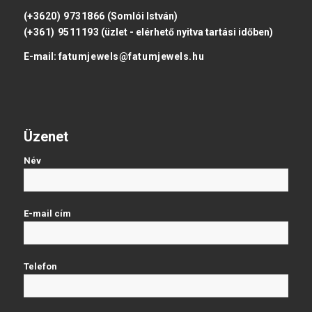
(+3620) 9731866
(Somlói István)
(+361) 9511193
(üzlet - elérhető nyitva tartási időben)
E-mail:
fatumjewels@fatumjewels.hu
Üzenet
Név
E-mail cím
Telefon