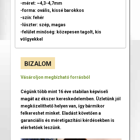
-méret: ~4,3-4,7mm
-forma: ovális, kissé barokkos
-szín: fehér
-lüszter: szép, magas
-felület minőség: közepesen tagolt, kis
völgyekkel
BIZALOM
Vásároljon megbízható forrásból
Cégünk több mint 16 éve stabilan képviseli
magát az ékszer kereskedelemben. Üzletünk jól
megközelíthető helyen van, így bármikor
felkereshet minket. Eladást követően a
garanciális és méretigazítási kérdésekben is
elérhetőek leszünk.