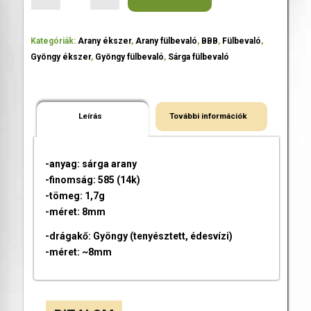
Kategóriák:
Arany ékszer
,
Arany fülbevaló
,
BBB
,
Fülbevaló
,
Gyöngy ékszer
,
Gyöngy fülbevaló
,
Sárga fülbevaló
Leírás
További információk
-anyag: sárga arany
-finomság: 585 (14k)
-tömeg: 1,7g
-méret: 8mm
-drágakő: Gyöngy (tenyésztett, édesvízi)
-méret: ~8mm