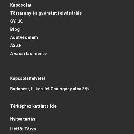
Kapcsolat
Törtarany és gyémánt felvásárlás
GY.I.K.
Blog
Adatvédelem
ÁSZF
A vásárlás mente
Kapcsolatfelvétel
Budapest, II. kerület Csalogány utca 3/b.
Térképhez
kattints ide
Nyitva tartás:
Hétfő:
Zárva