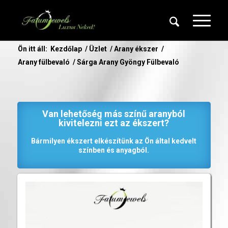
Ön itt áll:
Kezdőlap
/
Üzlet
/
Arany ékszer
/
Arany fülbevaló
/
Sárga Arany Gyöngy Fülbevaló
Van lehetőség más színű aranyból
kivitelezni ezt az ékszert?
Bármilyen ékszert elkészítünk az Ön által kedvelt
színben és anyagból.