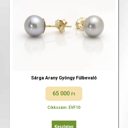
Sárga Arany Gyöngy Fülbevaló
65 000
Ft
Cikkszám: EVF10
Készleten