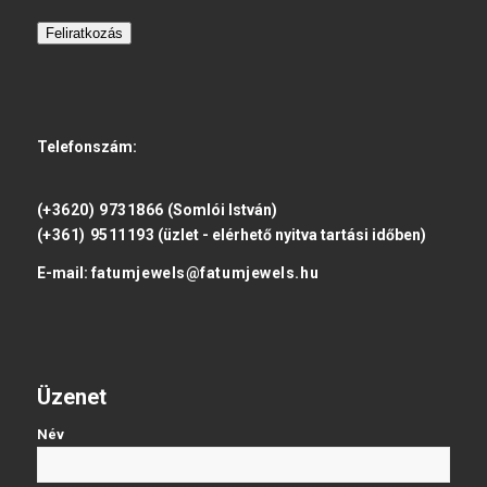
Feliratkozás
Telefonszám:
(+3620) 9731866
(Somlói István)
(+361) 9511193
(üzlet - elérhető nyitva tartási időben)
E-mail:
fatumjewels@fatumjewels.hu
Üzenet
Név