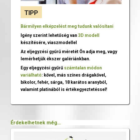
TIPP
Bármilyen elképzelést meg tudunk valósítani
Igény szerint lehetőség van
3D modell
készítésére, viaszmodellel
Az eljegyzési gyűrű méretét Ön adja meg, vagy
lemérhetjük ékszer galériánkban.
Egy eljegyzési gyűrű
számtalan módon
variálható
: kővel, más színes drágakővel,
bikolor, fehér, sárga, 18 karátos aranyból,
valamint platinából is értékegyeztetéssel!
Érdekelhetnek még…