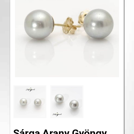
Sárga Arany Gyöngy