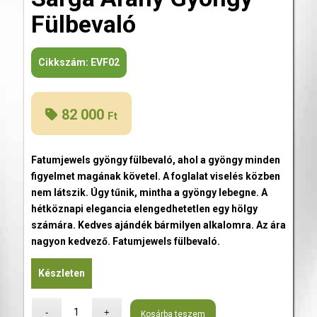
Fülbevaló
Cikkszám:
EVF02
82 000
Ft
Fatumjewels gyöngy fülbevaló, ahol a gyöngy minden
figyelmet magának követel. A foglalat viselés közben
nem látszik. Úgy tűnik, mintha a gyöngy lebegne. A
hétköznapi elegancia elengedhetetlen egy hölgy
számára. Kedves ajándék bármilyen alkalomra. Az ára
nagyon kedvező. Fatumjewels fülbevaló.
Készleten
Kosárba teszem