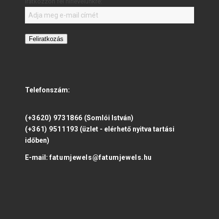
Iratkozzon fel hírlevelünkre:
Feliratkozás
Telefonszám:
(+3620) 9731866
(Somlói István)
(+361) 9511193
(üzlet - elérhető nyitva tartási
időben)
E-mail:
fatumjewels@fatumjewels.hu