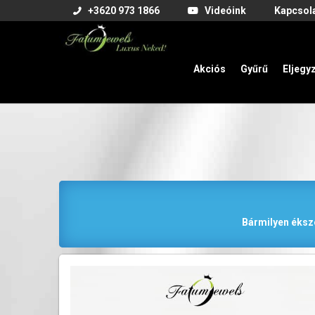
+3620 973 1866
Videóink
Kapcsol
Akciós
Gyűrű
Eljegy
Bármilyen éksze