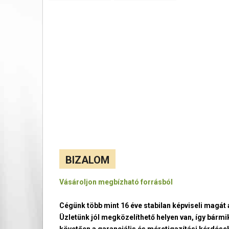
BIZALOM
Vásároljon megbízható forrásból
Cégünk több mint 16 éve stabilan képviseli magá
Üzletünk jól megközelíthető helyen van, így bármi