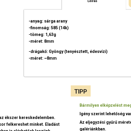
Leírás
-anyag: sárga arany
-finomság: 585 (14k)
-tömeg: 1,63g
-méret: 8mm
-drágakő: Gyöngy (tenyésztett, édesvízi)
-méret: ~8mm
TIPP
Bármilyen elképzelést meg
Igény szerint lehetőség v
t az ékszer kereskedelemben.
Az eljegyzési gyűrű méret
kor felkereshet minket. Eladást
galériánkban.