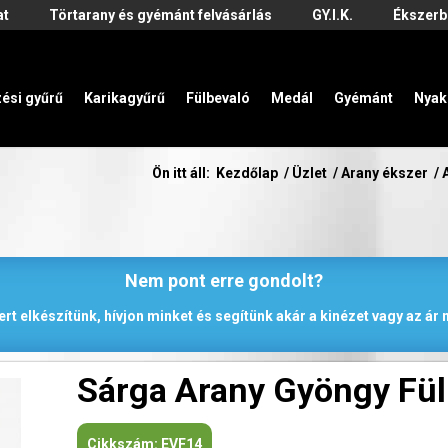
at
Törtarany és gyémánt felvásárlás
GY.I.K.
Ékszerb
zési gyűrű
Karikagyűrű
Fülbevaló
Medál
Gyémánt
Nyak
Ön itt áll:
Kezdőlap
/
Üzlet
/
Arany ékszer
/
Nem pont erre gondolt?
rt elkészítünk, hívjon minket és segítünk akár a kinézet vagy az á
Sárga Arany Gyöngy Fül
Cikkszám:
EVF14