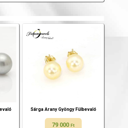
evaló
Sárga Arany Gyöngy Fülbevaló
79 000
Ft