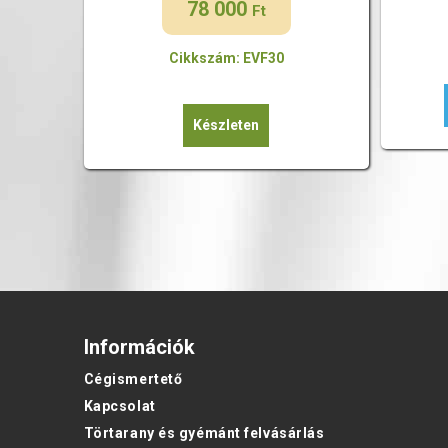
78 000
Ft
Cikkszám: EVF30
Készleten
Információk
Cégismertető
Kapcsolat
Törtarany és gyémánt felvásárlás