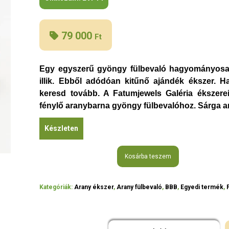
79 000
Ft
Egy egyszerű gyöngy fülbevaló hagyományosa
illik. Ebből adódóan kitűnő ajándék ékszer. Ha
keresd tovább. A Fatumjewels Galéria ékszer
fénylő aranybarna gyöngy fülbevalóhoz. Sárga a
Készleten
Kosárba teszem
Kategóriák:
Arany ékszer
,
Arany fülbevaló
,
BBB
,
Egyedi termék
,