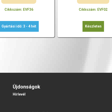
Cikkszám: EVF36
Cikkszám: EVF02
Gyártási idő: 3 - 4 hét
Készleten
Újdonságok
Hírlevél