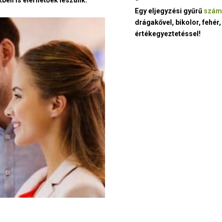
ben is elérhetőek leszünk.
Egy eljegyzési gyűrű
szám
drágakővel, bikolor, fehér,
értékegyeztetéssel!