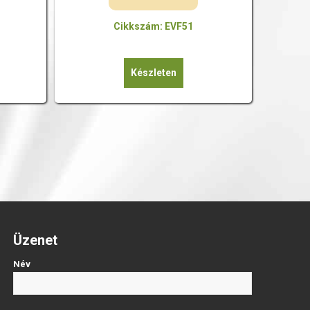
Cikkszám: EVF51
Készleten
Üzenet
Név