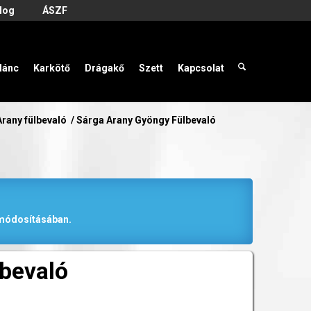
log
ÁSZF
lánc
Karkötő
Drágakő
Szett
Kapcsolat
Arany fülbevaló
/
Sárga Arany Gyöngy Fülbevaló
r módosításában.
bevaló