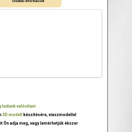
További információk
 tudunk valósítani
an
3D modell
készítésére, viaszmodellel
ét Ön adja meg, vagy lemérhetjük ékszer