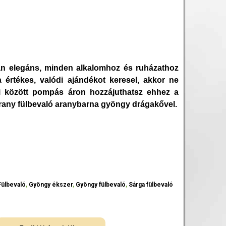
n elegáns, minden alkalomhoz és ruházathoz
 értékes, valódi ajándékot keresel, akkor ne
ei között pompás áron hozzájuthatsz ehhez a
rany fülbevaló aranybarna gyöngy drágakővel.
Fülbevaló
,
Gyöngy ékszer
,
Gyöngy fülbevaló
,
Sárga fülbevaló