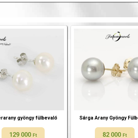
rarany gyöngy fülbevaló
Sárga Arany Gyöngy Fülb
129 000
82 000
Ft
Ft