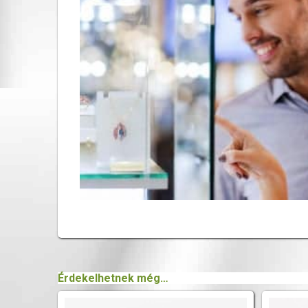
Érdekelhetnek még…