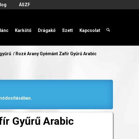
log
ÁSZF
lánc
Karkötő
Drágakő
Szett
Kapcsolat
 gyűrű
/
Rozé Arany Gyémánt Zafír Gyűrű Arabic
r módosításában.
ír Gyűrű Arabic