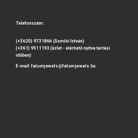
Telefonszám:
(+3620) 9731866
(Somlói István)
(+361) 9511193
(üzlet - elérhető nyitva tartási
időben)
E-mail:
fatumjewels@fatumjewels.hu