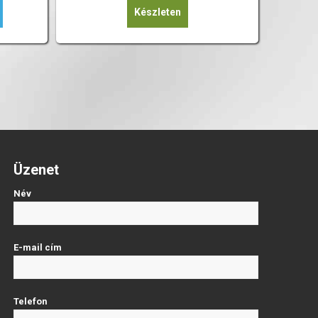
Készleten
Üzenet
Név
E-mail cím
Telefon