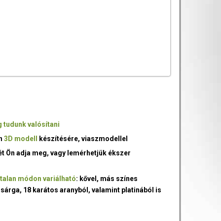
 tudunk valósítani
an
3D modell
készítésére, viaszmodellel
ét Ön adja meg, vagy lemérhetjük ékszer
talan módon variálható
: kővel, más színes
 sárga, 18 karátos aranyból, valamint platinából is