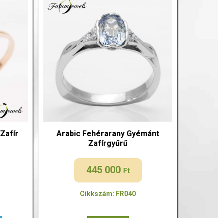
Zafír
Arabic Fehérarany Gyémánt
Zafírgyűrű
445 000
Ft
Cikkszám: FR040