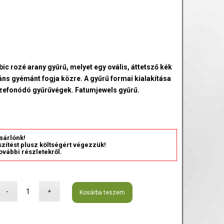
ic rozé arany gyűrű, melyet egy ovális, áttetsző kék
iáns gyémánt fogja közre. A gyűrű formai kialakítása
szefonódó gyűrűvégek. Fatumjewels gyűrű.
sárlónk!
észítést plusz költségért végezzük!
ovábbi részletekről.
Kosárba teszem