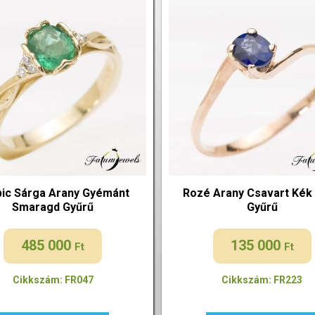
bic Sárga Arany Gyémánt
Rozé Arany Csavart Kék 
Smaragd Gyűrű
Gyűrű
485 000
135 000
Ft
Ft
Cikkszám: FR047
Cikkszám: FR223