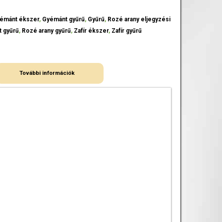
émánt ékszer
,
Gyémánt gyűrű
,
Gyűrű
,
Rozé arany eljegyzési
t gyűrű
,
Rozé arany gyűrű
,
Zafír ékszer
,
Zafír gyűrű
További információk