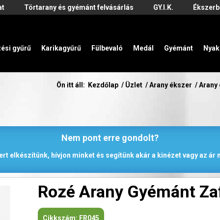
at
Törtarany és gyémánt felvásárlás
GY.I.K.
Ékszerb
zési gyűrű
Karikagyűrű
Fülbevaló
Medál
Gyémánt
Nyak
Ön itt áll:
Kezdőlap
/
Üzlet
/
Arany ékszer
/
Arany
Nem pont erre gondolt?
rt elkészítünk, hívjon minket és segítünk akár a kinézet vagy az á
Rozé Arany Gyémánt Zaf
Cikkszám:
FR045