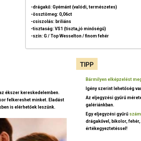
-drágakő: Gyémánt (valódi, természetes)
-össztömeg: 0,06ct
-csiszolás: briliáns
-tisztaság: VS1 (tiszta,jó minőségű)
-szín: G / Top Wesselton / finom fehér
TIPP
Bármilyen elképzelést meg
Igény szerint lehetőség v
t az ékszer kereskedelemben.
Az eljegyzési gyűrű méret
kor felkereshet minket. Eladást
galériánkban.
ben is elérhetőek leszünk.
Egy eljegyzési gyűrű
szám
drágakővel, bikolor, fehér,
értékegyeztetéssel!