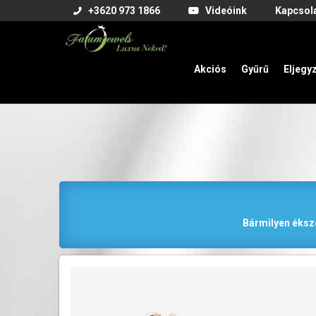
+3620 973 1866
Videóink
Kapcsol
Akciós
Gyűrű
Eljegy
Bármilyen éksze