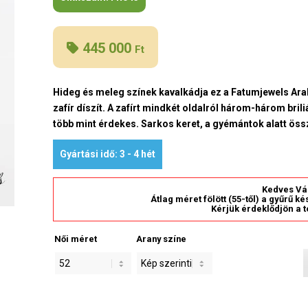
445 000
Ft
Hideg és meleg színek kavalkádja ez a Fatumjewels Arab
zafír díszít. A zafírt mindkét oldalról három-három bril
több mint érdekes. Sarkos keret, a gyémántok alatt ös
Gyártási idő: 3 - 4 hét
Kedves Vá
Átlag méret fölött (55-től) a gyűrű k
Kérjük érdeklődjön a t
Női méret
Arany színe