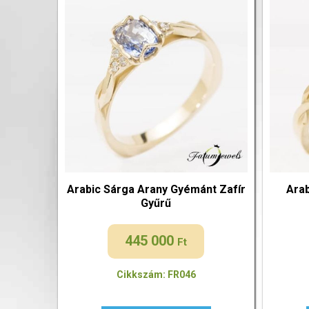
Arabic Sárga Arany Gyémánt Zafír
Ara
Gyűrű
445 000
Ft
Cikkszám: FR046