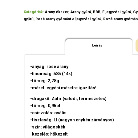
Kategóriák:
Arany ékszer
,
Arany gyűrű
,
BBB
,
Eljegyzési gyűrű
,
Gy
gyűrű
,
Rozé arany gyémánt eljegyzési gyűrű
,
Rozé arany gyémán
Leírás
-anyag: rosé arany
-finomság: 585 (14k)
-tömeg: 2,78g
-méret: egyéni méretre igazítás!
-drágakő: Zafír (valódi, természetes)
-tömeg: 0,95ct
-csiszolás: ovális
-tisztaság: LI (nagyon enyhén zárványos)
-szín: világoskék
-kezelés: hőkezelt