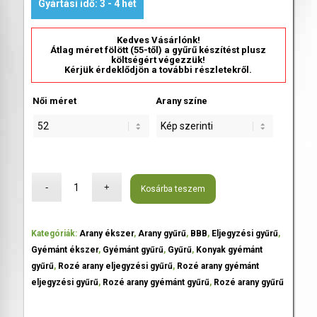
Gyártási idő: 3 - 4 hét
Kedves Vásárlónk!
Átlag méret fölött (55-től) a gyűrű készítést plusz
költségért végezzük!
Kérjük érdeklődjön a további részletekről.
Női méret
Arany színe
Kosárba teszem
Kategóriák:
Arany ékszer
,
Arany gyűrű
,
BBB
,
Eljegyzési gyűrű
,
Gyémánt ékszer
,
Gyémánt gyűrű
,
Gyűrű
,
Konyak gyémánt
gyűrű
,
Rozé arany eljegyzési gyűrű
,
Rozé arany gyémánt
eljegyzési gyűrű
,
Rozé arany gyémánt gyűrű
,
Rozé arany gyűrű