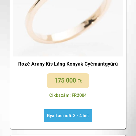
Rozé Arany Kis Láng Konyak Gyémántgyűrű
175 000
Ft
Cikkszám: FR2004
Gyártási idő: 3 - 4 hét