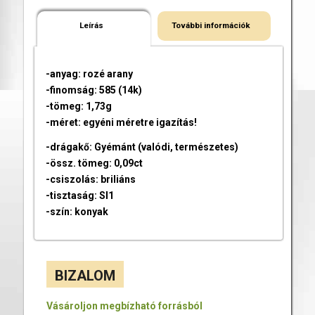
Leírás
További információk
-anyag: rozé arany
-finomság: 585 (14k)
-tömeg: 1,73g
-méret: egyéni méretre igazítás!
-drágakő: Gyémánt (valódi, természetes)
-össz. tömeg: 0,09ct
-csiszolás: briliáns
-tisztaság: SI1
-szín: konyak
BIZALOM
Vásároljon megbízható forrásból