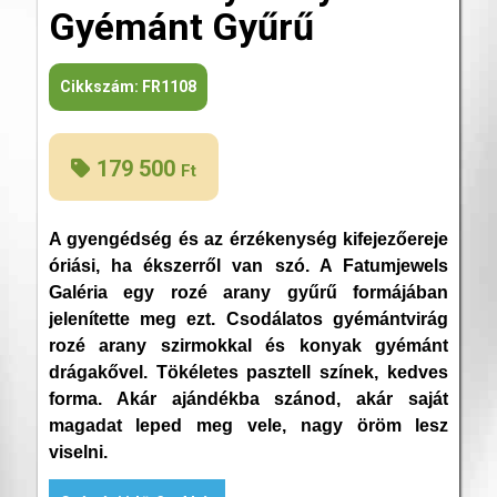
Gyémánt Gyűrű
Cikkszám:
FR1108
179 500
Ft
A gyengédség és az érzékenység kifejezőereje
óriási, ha ékszerről van szó. A Fatumjewels
Galéria egy rozé arany gyűrű formájában
jelenítette meg ezt. Csodálatos gyémántvirág
rozé arany szirmokkal és konyak gyémánt
drágakővel. Tökéletes pasztell színek, kedves
forma. Akár ajándékba szánod, akár saját
magadat leped meg vele, nagy öröm lesz
viselni.