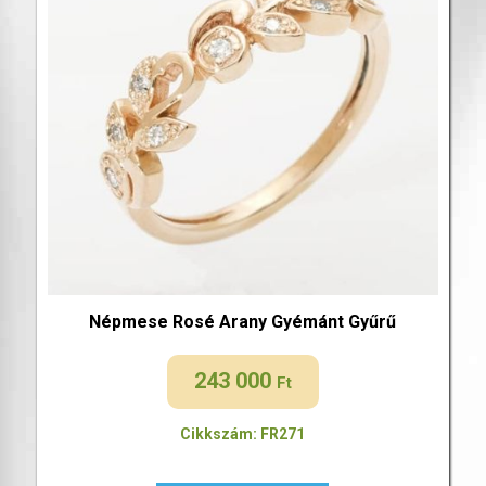
Népmese Rosé Arany Gyémánt Gyűrű
243 000
Ft
Cikkszám: FR271