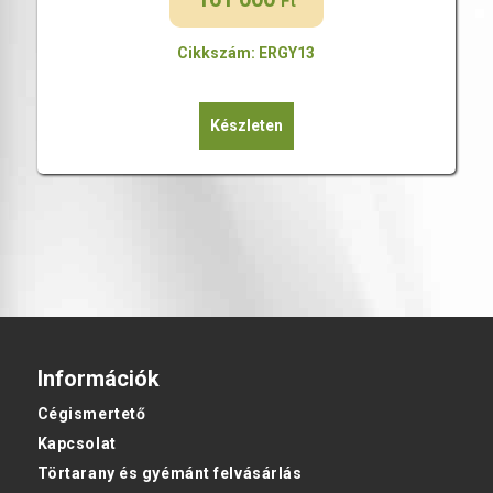
Ft
Cikkszám: ERGY13
Készleten
Információk
Cégismertető
Kapcsolat
Törtarany és gyémánt felvásárlás