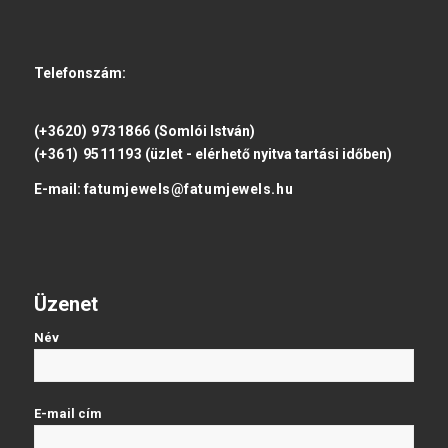
Telefonszám:
(+3620) 9731866
(Somlói István)
(+361) 9511193
(üzlet - elérhető nyitva tartási időben)
E-mail:
fatumjewels@fatumjewels.hu
Üzenet
Név
E-mail cím