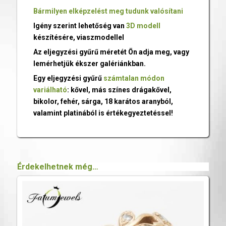
Bármilyen elképzelést meg tudunk valósítani
Igény szerint lehetőség van
3D modell
készítésére, viaszmodellel
Az eljegyzési gyűrű méretét Ön adja meg, vagy
lemérhetjük ékszer galériánkban.
Egy eljegyzési gyűrű
számtalan módon
variálható
: kővel, más színes drágakővel,
bikolor, fehér, sárga, 18 karátos aranyból,
valamint platinából is értékegyeztetéssel!
Érdekelhetnek még…