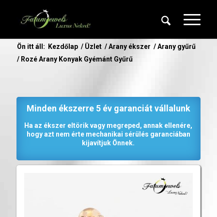
Ön itt áll:
Kezdőlap
/
Üzlet
/
Arany ékszer
/
Arany gyűrű
/
Rozé Arany Konyak Gyémánt Gyűrű
Minden ékszerre 5 év garanciát vállalunk
Ha az ékszer eltörik vagy megreped, annak ellenére,
hogy azt nem érte mechanikai sérülés garanciában
kijavítjuk Önnek.