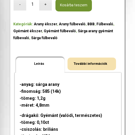
Kosárba teszem
Kategóriák:
Arany ékszer
,
Arany fülbevaló
,
BBB
,
Fülbevaló
,
Gyémánt ékszer
,
Gyémánt fülbevaló
,
Sárga arany gyémánt
fülbevaló
,
Sárga fülbevaló
Leírás
További információk
-anyag: sárga arany
-finomság: 585 (14k)
-tömeg: 1,2g
-méret: 4,8mm
-drágakő: Gyémánt (valódi, természetes)
-tömeg: 0,10ct
-csiszolás: briliáns