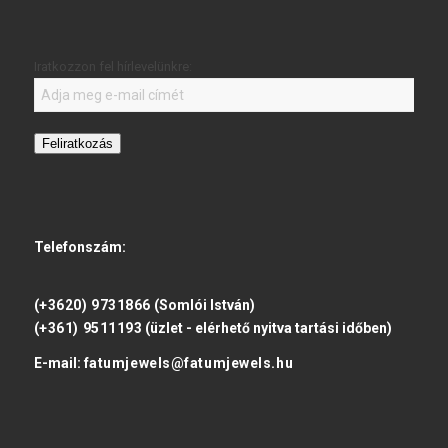
Iratkozzon fel hírlevelünkre:
Feliratkozás
Telefonszám:
(+3620) 9731866
(Somlói István)
(+361) 9511193
(üzlet - elérhető nyitva tartási időben)
E-mail:
fatumjewels@fatumjewels.hu