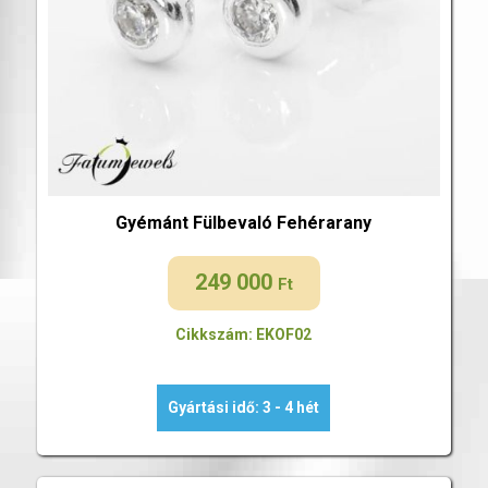
Gyémánt Fülbevaló Fehérarany
249 000
Ft
Cikkszám: EKOF02
Gyártási idő: 3 - 4 hét