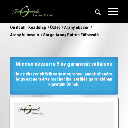
Ön itt áll:
Kezdőlap
/
Üzlet
/
Arany ékszer
/
Arany fülbevaló
/
Sárga Arany Button Fülbevaló
Minden ékszerre 5 év garanciát vállalunk
Ha az ékszer eltörik vagy megreped, annak ellenére,
hogy azt nem érte mechanikai sérülés garanciában
kijavítjuk Önnek.