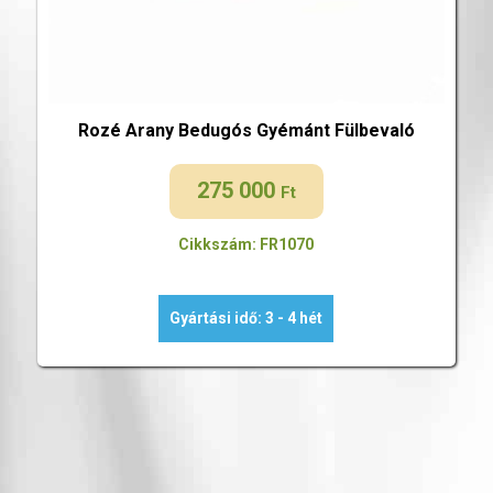
Rozé Arany Bedugós Gyémánt Fülbevaló
275 000
Ft
Cikkszám: FR1070
Gyártási idő: 3 - 4 hét