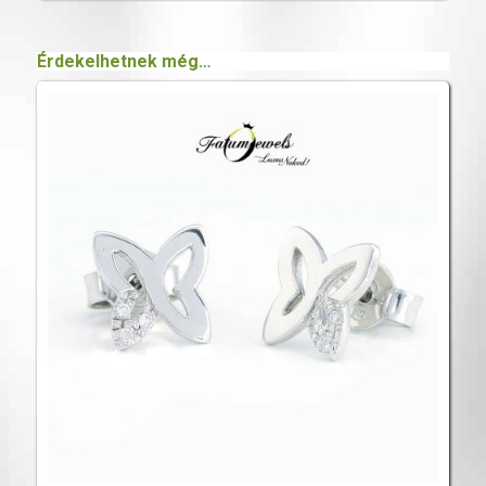
Érdekelhetnek még…