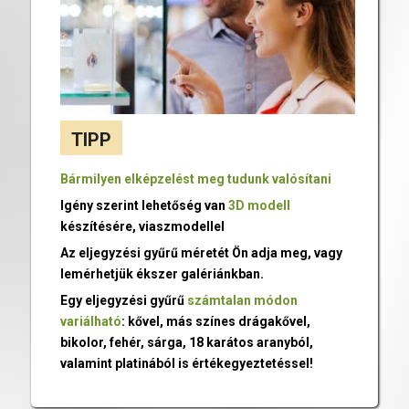
TIPP
Bármilyen elképzelést meg tudunk valósítani
Igény szerint lehetőség van
3D modell
készítésére, viaszmodellel
Az eljegyzési gyűrű méretét Ön adja meg, vagy
lemérhetjük ékszer galériánkban.
Egy eljegyzési gyűrű
számtalan módon
variálható
: kővel, más színes drágakővel,
bikolor, fehér, sárga, 18 karátos aranyból,
valamint platinából is értékegyeztetéssel!