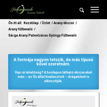
Ön itt áll:
Kezdőlap
/
Üzlet
/
Arany ékszer
/
Arany fülbevaló
/
Sárga Arany Patentzáras Gyöngy Fülbevaló
A formája nagyon tetszik, de más típusú
kővel szeretném.
Van rá lehetőség? A honlapon látható ékszereket
más – az Ön által kiválasztott – drágakővel is
elkészítjük.