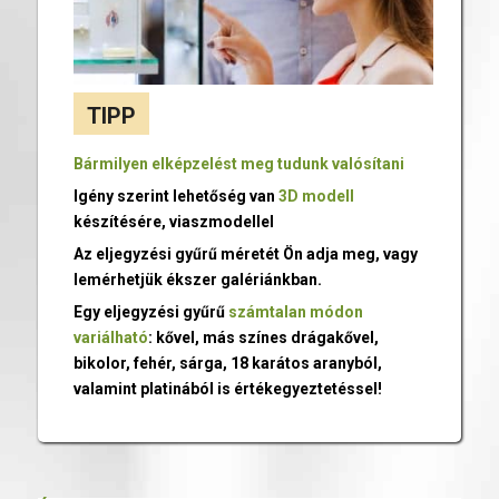
TIPP
Bármilyen elképzelést meg tudunk valósítani
Igény szerint lehetőség van
3D modell
készítésére, viaszmodellel
Az eljegyzési gyűrű méretét Ön adja meg, vagy
lemérhetjük ékszer galériánkban.
Egy eljegyzési gyűrű
számtalan módon
variálható
: kővel, más színes drágakővel,
bikolor, fehér, sárga, 18 karátos aranyból,
valamint platinából is értékegyeztetéssel!