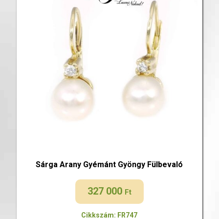
Sárga Arany Gyémánt Gyöngy Fülbevaló
327 000
Ft
Cikkszám: FR747