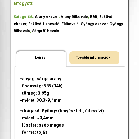
Elfogyott
Kategóriák:
Arany ékszer
,
Arany fülbevaló
,
BBB
,
Esküvői
ékszer
,
Esküvői fülbevaló
,
Fülbevaló
,
Gyöngy ékszer
,
Gyöngy
fülbevaló
,
Sárga fülbevaló
Leírás
További információk
-anyag: sárga arany
-finomság: 585 (14k)
-tömeg: 3,95g
-méret: 30,3×9,4mm
-drágakő: Gyöngy (tenyésztett, édesvízi)
-méret: ~9,4mm
-lüszter: szép magas
-forma: tojás