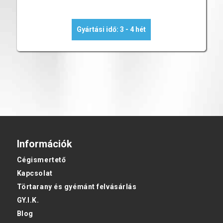
Gyártási idő: 3 - 4 hét
Információk
Cégismertető
Kapcsolat
Törtarany és gyémánt felvásárlás
GY.I.K.
Blog