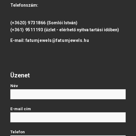
Telefonszám:
(+3620) 9731866
(Somlói István)
(+361) 9511193
(üzlet - elérhető nyitva tartási időben)
E-mail:
fatumjewels@fatumjewels.hu
Üzenet
Név
E-mail cím
Telefon