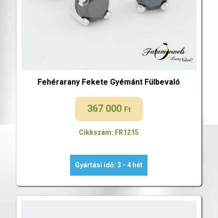
Fehérarany Fekete Gyémánt Fülbevaló
367 000
Ft
Cikkszám: FR1215
Gyártási idő: 3 - 4 hét