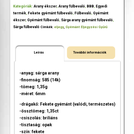
Kategóriák:
Arany ékszer
,
Arany fülbevaló
,
BBB
,
Egyedi
termék
,
Fekete gyémánt fülbevaló
,
Fülbevaló
,
Gyémánt
ékszer
,
Gyémánt fülbevaló
,
Sárga arany gyémánt fülbevaló
,
Sárga fülbevaló
Címkék:
eljegy
,
Gyémánt Eljegyzési Gyűrű
Leírás
További információk
-anyag: sárga arany
-finomság: 585 (14k)
-tömeg: 1,35g
-méret: 6mm
-drágakő: Fekete gyémánt (valódi, természetes)
-össztömeg: 1,35ct
-csiszolás: briliáns
-tisztaság: opak
-szín: fekete