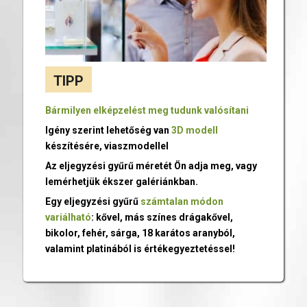
TIPP
Bármilyen elképzelést meg tudunk valósítani
Igény szerint lehetőség van
3D modell
készítésére, viaszmodellel
Az eljegyzési gyűrű méretét Ön adja meg, vagy
lemérhetjük ékszer galériánkban.
Egy eljegyzési gyűrű
számtalan módon
variálható
: kővel, más színes drágakővel,
bikolor, fehér, sárga, 18 karátos aranyból,
valamint platinából is értékegyeztetéssel!