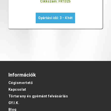
Cikkszám: FR1325
Gyártási idő: 3 - 4 hét
Információk
Cégismertető
Kapcsolat
Törtarany és gyémánt felvásárlás
GY.I.K.
Blog