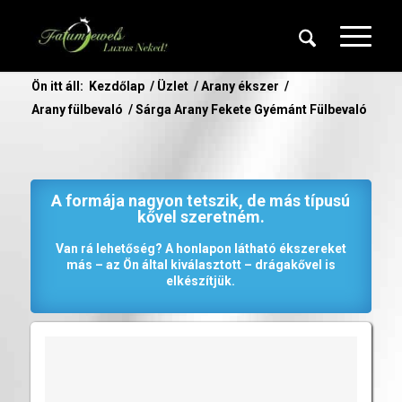
Ön itt áll:
Kezdőlap
/
Üzlet
/
Arany ékszer
/
Arany fülbevaló
/
Sárga Arany Fekete Gyémánt Fülbevaló
A formája nagyon tetszik, de más típusú
kővel szeretném.
Van rá lehetőség? A honlapon látható ékszereket
más – az Ön által kiválasztott – drágakővel is
elkészítjük.