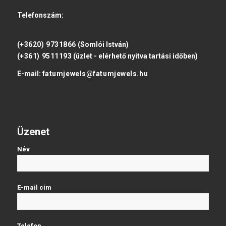
Telefonszám:
(+3620) 9731866
(Somlói István)
(+361) 9511193
(üzlet - elérhető nyitva tartási időben)
E-mail:
fatumjewels@fatumjewels.hu
Üzenet
Név
E-mail cím
Telefon