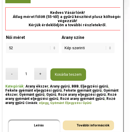
Kedves Vásárlónk!
Átlag méret fölött (55-től) a gyűrű készítést plusz költségért
végezzük!
Kérjük érdeklődjön a további részletekről.
Női méret
Arany színe
Kosárba teszem
Kategóriák:
Arany ékszer
,
Arany gyűrű
,
BBB
,
Eljegyzési gyűrű
,
Fekete gyémánt eljegyzési gyűrű
,
Fekete gyémánt gyűrű
,
Gyémánt
ékszer
,
Gyémánt gyűrű
,
Gyűrű
,
Rozé arany eljegyzési gyűrű
,
Rozé
arany gyémánt eljegyzési gyűrű
,
Rozé arany gyémánt gyűrű
,
Rozé
arany gyűrű
Címkék:
eljegy
,
Gyémánt Eljegyzési Gyűrű
Leírás
További információk