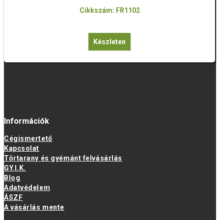
Cikkszám: FR1102
Készleten
Információk
Cégismertető
Kapcsolat
Törtarany és gyémánt felvásárlás
GY.I.K.
Blog
Adatvédelem
ÁSZF
A vásárlás mente