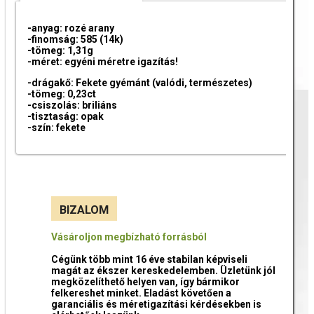
-anyag: rozé arany
-finomság: 585 (14k)
-tömeg: 1,31g
-méret: egyéni méretre igazítás!
-drágakő: Fekete gyémánt (valódi, természetes)
-tömeg: 0,23ct
-csiszolás: briliáns
-tisztaság: opak
-szín: fekete
BIZALOM
Vásároljon megbízható forrásból
Cégünk több mint 16 éve stabilan képviseli
magát az ékszer kereskedelemben. Üzletünk jól
megközelíthető helyen van, így bármikor
felkereshet minket. Eladást követően a
garanciális és méretigazítási kérdésekben is