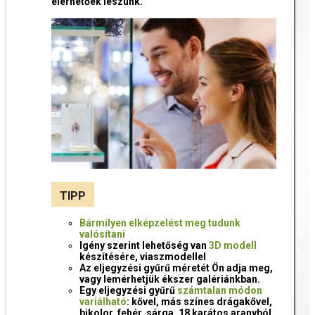
elérhetőek leszünk.
TIPP
Bármilyen elképzelést meg tudunk
valósítani
Igény szerint lehetőség van
3D modell
készítésére, viaszmodellel
Az eljegyzési gyűrű méretét Ön adja meg,
vagy lemérhetjük ékszer galériánkban.
Egy eljegyzési gyűrű
számtalan módon
variálható
: kővel, más színes drágakővel,
bikolor, fehér, sárga, 18 karátos aranyból,