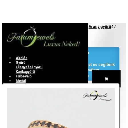
Ön itt áll:
Kezdőlap
1
/
Üzlet
2
/
Arany ékszer
3
/
Arany gyűrű
4
/
Rozé Arany Fekete Gyémánt Sor Gyűrű
Nem pont erre gondolt?
Akciós
Gyűrű
Bármilyen ékszert elkészítünk, hívjon minket és segítünk
Eljegyzési gyűrű
akár a kinézet vagy az ár módosításában.
Karikagyűrű
Fülbevaló
Medál
Gyémánt
Nyaklánc
Shopping Cart
Karkötő
Drágakő
Szett
Kapcsolat
Keresés
Menu
Menu