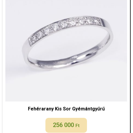
Fehérarany Kis Sor Gyémántgyűrű
256 000
Ft