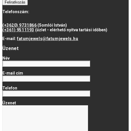
Feliratkozás
Telefonszám:
(+3620) 9731866
(Somlói István)
(+361) 9511193
(üzlet - elérhető nyitva tartási időben)
E-mail:
fatumjewels@fatumjewels.hu
Üzenet
Név
E-mail cím
Telefon
Üzenet