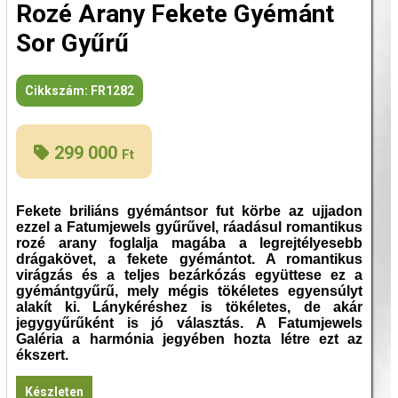
Rozé Arany Fekete Gyémánt
Sor Gyűrű
Cikkszám:
FR1282
299 000
Ft
Fekete briliáns gyémántsor fut körbe az ujjadon
ezzel a Fatumjewels gyűrűvel, ráadásul romantikus
rozé arany foglalja magába a legrejtélyesebb
drágakövet, a fekete gyémántot. A romantikus
virágzás és a teljes bezárkózás együttese ez a
gyémántgyűrű, mely mégis tökéletes egyensúlyt
alakít ki. Lánykéréshez is tökéletes, de akár
jegygyűrűként is jó választás. A Fatumjewels
Galéria a harmónia jegyében hozta létre ezt az
ékszert.
Készleten