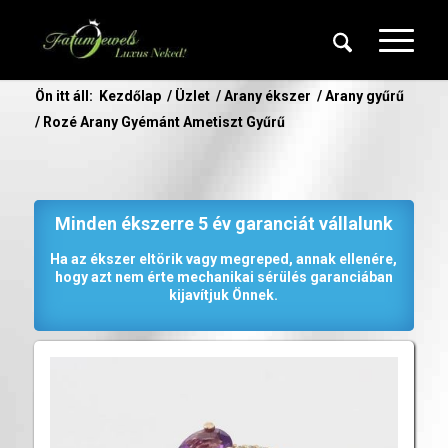
Ön itt áll:
Kezdőlap
/
Üzlet
/
Arany ékszer
/
Arany gyűrű
/
Rozé Arany Gyémánt Ametiszt Gyűrű
Minden ékszerre 5 év garanciát vállalunk
Ha az ékszer eltörik vagy megreped, annak ellenére,
hogy azt nem érte mechanikai sérülés garanciában
kijavítjuk Önnek.