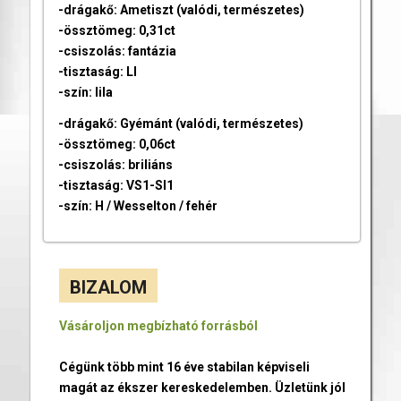
-drágakő: Ametiszt (valódi, természetes)
-össztömeg: 0,31ct
-csiszolás: fantázia
-tisztaság: LI
-szín: lila
-drágakő: Gyémánt (valódi, természetes)
-össztömeg: 0,06ct
-csiszolás: briliáns
-tisztaság: VS1-SI1
-szín: H / Wesselton / fehér
BIZALOM
Vásároljon megbízható forrásból
Cégünk több mint 16 éve stabilan képviseli
magát az ékszer kereskedelemben. Üzletünk jól