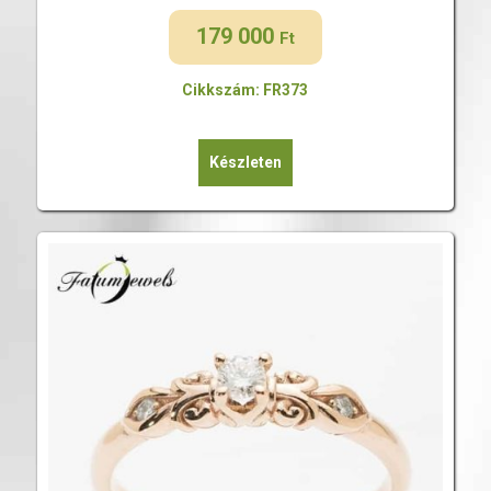
179 000
Ft
Cikkszám: FR373
Készleten