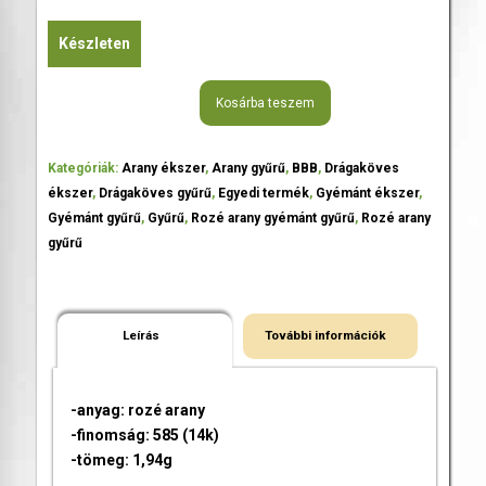
Készleten
Kosárba teszem
Kategóriák:
Arany ékszer
,
Arany gyűrű
,
BBB
,
Drágaköves
ékszer
,
Drágaköves gyűrű
,
Egyedi termék
,
Gyémánt ékszer
,
Gyémánt gyűrű
,
Gyűrű
,
Rozé arany gyémánt gyűrű
,
Rozé arany
gyűrű
Leírás
További információk
-anyag: rozé arany
-finomság: 585 (14k)
-tömeg: 1,94g