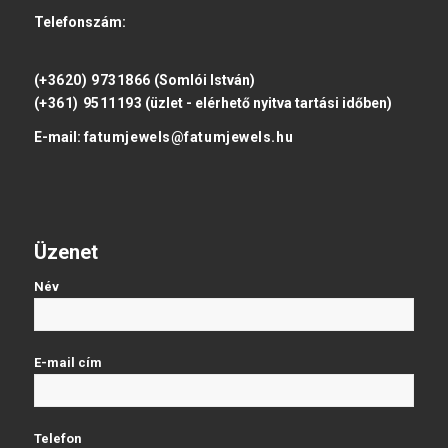
Telefonszám:
(+3620) 9731866
(Somlói István)
(+361) 9511193
(üzlet - elérhető nyitva tartási időben)
E-mail:
fatumjewels@fatumjewels.hu
Üzenet
Név
E-mail cím
Telefon