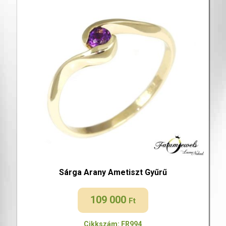
Sárga Arany Ametiszt Gyűrű
109 000
Ft
Cikkszám: FR994