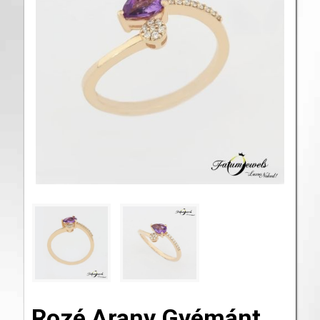
Rozé Arany Gyémánt