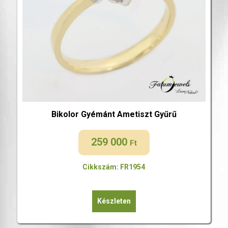
Bikolor Gyémánt Ametiszt Gyűrű
259 000
Ft
Cikkszám: FR1954
Készleten