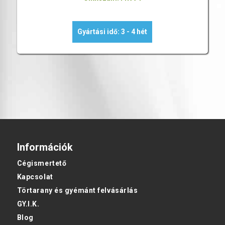
Gyártási idő: 3 - 4 hét
Információk
Cégismertető
Kapcsolat
Törtarany és gyémánt felvásárlás
GY.I.K.
Blog