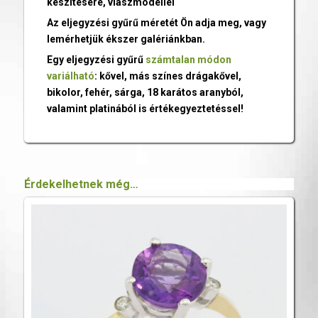
készítésére, viaszmodellel
Az eljegyzési gyűrű méretét Ön adja meg, vagy
lemérhetjük ékszer galériánkban.
Egy eljegyzési gyűrű
számtalan módon
variálható
: kővel, más színes drágakővel,
bikolor, fehér, sárga, 18 karátos aranyból,
valamint platinából is értékegyeztetéssel!
Érdekelhetnek még…