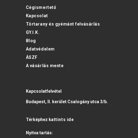
Cégismertető
Kapcsolat
Törtarany és gyémánt felvásárlás
GY.I.K.
Blog
Adatvédelem
ÁSZF
A vásárlás mente
Kapcsolatfelvétel
Budapest, II. kerület Csalogány utca 3/b.
Térképhez
kattints ide
Nyitva tartás: