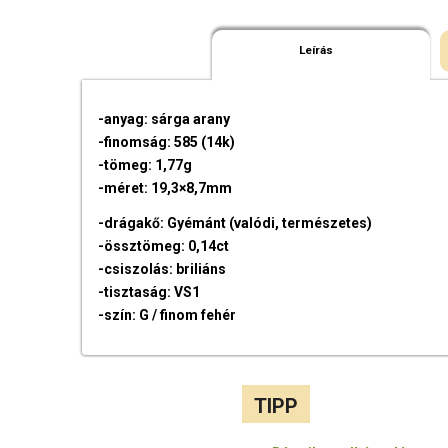
Leírás
-anyag: sárga arany
-finomság: 585 (14k)
-tömeg: 1,77g
-méret: 19,3×8,7mm
-drágakő: Gyémánt (valódi, természetes)
-össztömeg: 0,14ct
-csiszolás: briliáns
-tisztaság: VS1
-szín: G / finom fehér
TIPP