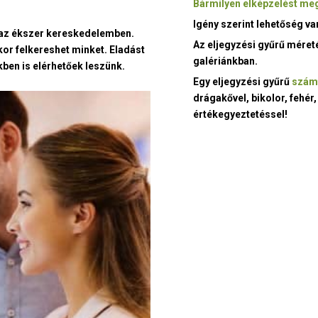
Bármilyen elképzelést meg
Igény szerint lehetőség v
t az ékszer kereskedelemben.
Az eljegyzési gyűrű méret
kor felkereshet minket. Eladást
galériánkban.
ben is elérhetőek leszünk.
Egy eljegyzési gyűrű
szám
drágakővel, bikolor, fehér,
értékegyeztetéssel!