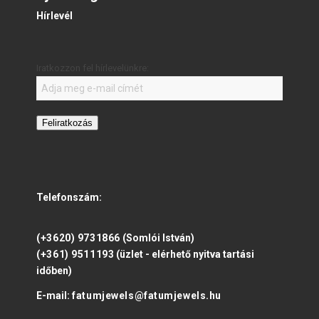
Hírlevél
Iratkozzon fel hírlevelünkre:
Feliratkozás
Telefonszám:
(+3620) 9731866
(Somlói István)
(+361) 9511193
(üzlet - elérhető nyitva tartási
időben)
E-mail:
fatumjewels@fatumjewels.hu