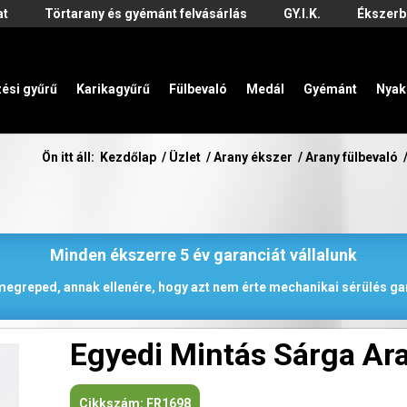
at
Törtarany és gyémánt felvásárlás
GY.I.K.
Ékszerb
zési gyűrű
Karikagyűrű
Fülbevaló
Medál
Gyémánt
Nyak
Ön itt áll:
Kezdőlap
/
Üzlet
/
Arany ékszer
/
Arany fülbevaló
Minden ékszerre 5 év garanciát vállalunk
 megreped, annak ellenére, hogy azt nem érte mechanikai sérülés gar
Egyedi Mintás Sárga Ar
Cikkszám:
FR1698