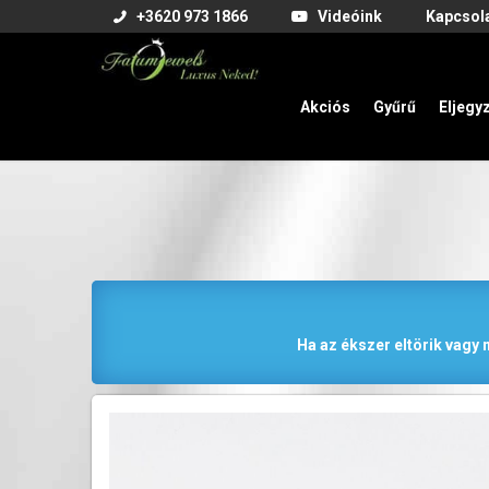
+3620 973 1866
Videóink
Kapcsol
Akciós
Gyűrű
Eljegy
Ha az ékszer eltörik vagy