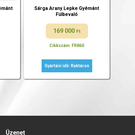
émánt
Sárga Arany Lepke Gyémánt
Fülbevaló
169 000
Ft
Cikkszám: FR860
Gyártási idő: Raktáron
Üzenet