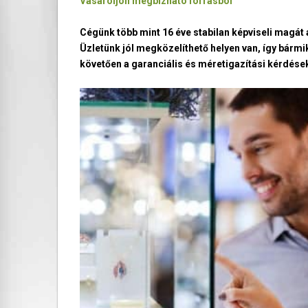
Vásároljon megbízható forrásból
Cégünk több mint 16 éve stabilan képviseli magá
Üzletünk jól megközelíthető helyen van, így bármi
követően a garanciális és méretigazítási kérdések