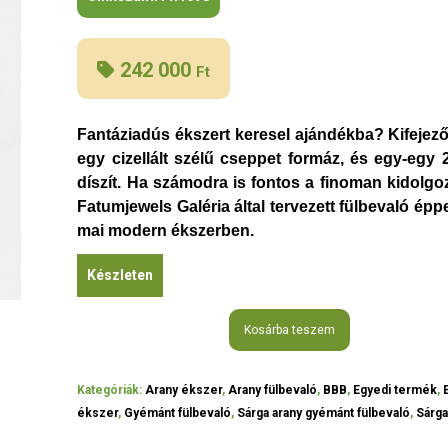
242 000
Ft
Fantáziadús ékszert keresel ajándékba? Kifejező
egy cizellált szélű cseppet formáz, és egy-egy
díszít. Ha számodra is fontos a finoman kidolgo
Fatumjewels Galéria által tervezett fülbevaló ép
mai modern ékszerben.
Készleten
Kosárba teszem
Kategóriák:
Arany ékszer
,
Arany fülbevaló
,
BBB
,
Egyedi termék
,
ékszer
,
Gyémánt fülbevaló
,
Sárga arany gyémánt fülbevaló
,
Sárga