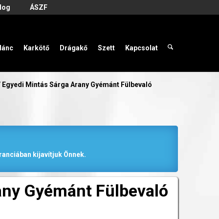
log
ÁSZF
lánc
Karkötő
Drágakő
Szett
Kapcsolat
/
Egyedi Mintás Sárga Arany Gyémánt Fülbevaló
anciában kijavítjuk Önnek.
any Gyémánt Fülbevaló