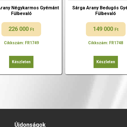
Arany Négykarmos Gyémánt
Sárga Arany Bedugós Gy
Fülbevaló
Fülbevaló
226 000
149 000
Ft
Ft
Cikkszám: FR1749
Cikkszám: FR1748
Készleten
Készleten
Újdonságok