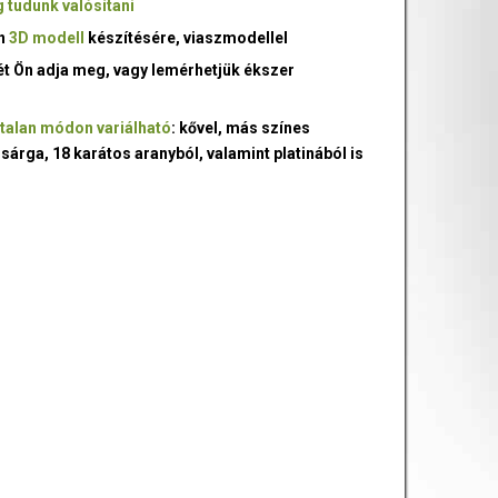
 tudunk valósítani
an
3D modell
készítésére, viaszmodellel
ét Ön adja meg, vagy lemérhetjük ékszer
talan módon variálható
: kővel, más színes
 sárga, 18 karátos aranyból, valamint platinából is