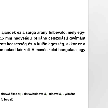
 ajándék ez a sárga arany fülbevaló, mely egy-
 2,5 mm nagyságú briliáns csiszolású gyémánt
zott kecsesség és a különlegesség, akkor ez a
pen neked készült. A mesés kelet hangulata, egy
Esküvői ékszer
,
Esküvői fülbevaló
,
Fülbevaló
,
Gyémánt
 fülbevaló